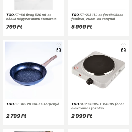
TOO
KT-86 üveg 520 ml-es
TOO
KT-213 11 L-es fazék/lábas
hőálló négyzet alakú ételtároló
fedővel, 26cm-es konyhai
csatolható műanyag tetővel
rozsdamentes edény
799 Ft
5 999 Ft
TOO
KT-412 28 cm-es serpenyő
TOO
SHP-200WH-1500W fehér
elektromos főzőlap
2 799 Ft
2 999 Ft