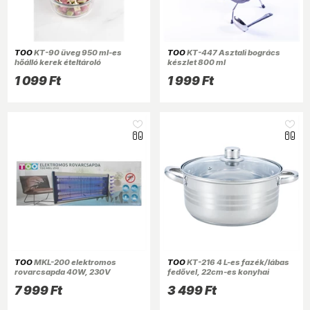
TOO
KT-90 üveg 950 ml-es
TOO
KT-447 Asztali bogrács
hőálló kerek ételtároló
készlet 800 ml
csatolható műanyag tetővel
1 099 Ft
1 999 Ft
TOO
MKL-200 elektromos
TOO
KT-216 4 L-es fazék/lábas
rovarcsapda 40W, 230V
fedővel, 22cm-es konyhai
rozsdamentes edény
7 999 Ft
3 499 Ft