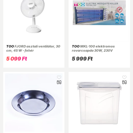
TOO
FJORD asztali ventilátor, 30
TOO
MKL-100 elektromos
cm, 45 W - fehér
rovarcsapda 30W, 230V
5 099 Ft
5 999 Ft