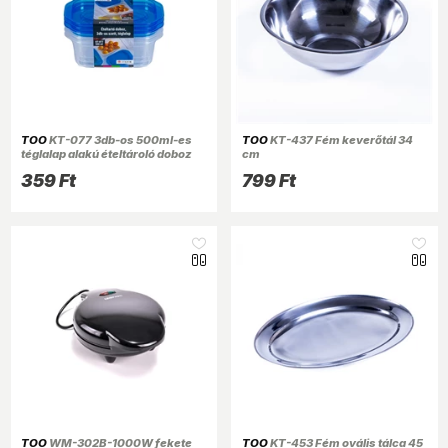
TOO
KT-077 3db-os 500ml-es
TOO
KT-437 Fém keverőtál 34
téglalap alakú ételtároló doboz
cm
szett
359 Ft
799 Ft
TOO
WM-302B-1000W fekete
TOO
KT-453 Fém ovális tálca 45