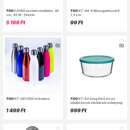
TOO
FJORD asztali ventilátor, 30
TOO
KT-49-S Mosogatószűrő
cm, 45 W - fekete
7,4 cm
5 199 Ft
99 Ft
TOO
KT-481 500 ml kulacs
TOO
KT-92 üveg 944 ml-es
hőálló kerek ételtároló műanyag
tetővel
1 499 Ft
999 Ft