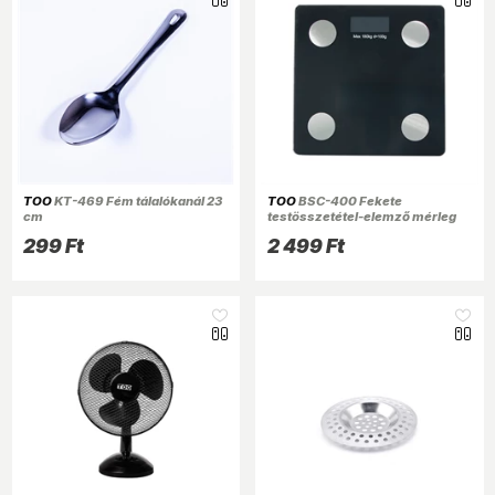
TOO
KT-469 Fém tálalókanál 23
TOO
BSC-400 Fekete
cm
testösszetétel-elemző mérleg
299 Ft
2 499 Ft