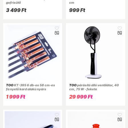
gofrisütő
cm
3 499 Ft
999 Ft
TOO
KT-395 6 db-os 58 cm-es
TOO
párásító álló ventilátor, 40
fa nyelű kard alakú nyárs
cm, 75 W - fekete
1 999 Ft
29 999 Ft