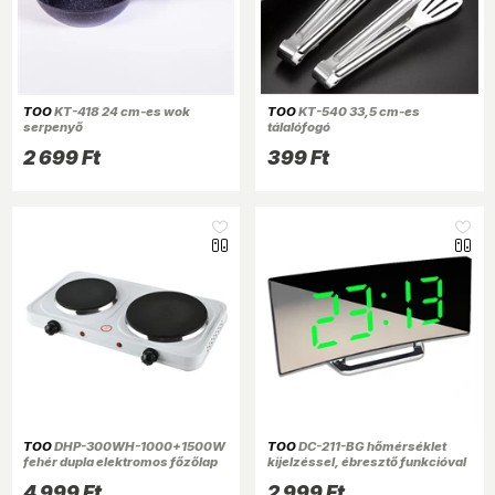
TOO
KT-418 24 cm-es wok
TOO
KT-540 33,5 cm-es
serpenyő
tálalófogó
2 699 Ft
399 Ft
TOO
DHP-300WH-1000+1500W
TOO
DC-211-BG hőmérséklet
fehér dupla elektromos főzőlap
kijelzéssel, ébresztő funkcióval
fekete digitális óra zöld
4 999 Ft
2 999 Ft
kijelzővel