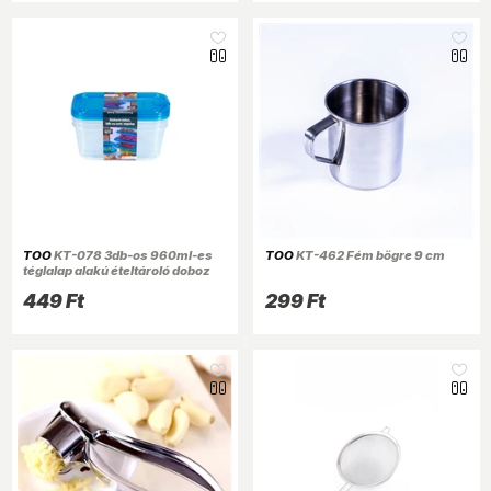
TOO
KT-078 3db-os 960ml-es
TOO
KT-462 Fém bögre 9 cm
téglalap alakú ételtároló doboz
szett
449 Ft
299 Ft