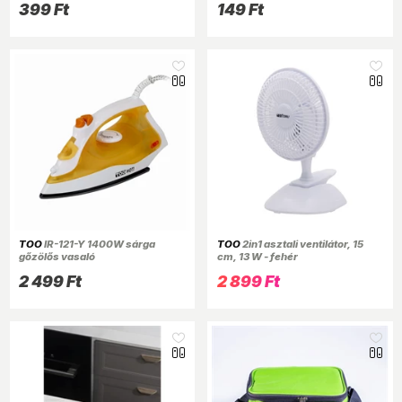
399 Ft
149 Ft
TOO
IR-121-Y 1400W sárga
TOO
2in1 asztali ventilátor, 15
gőzölős vasaló
cm, 13 W - fehér
2 499 Ft
2 899 Ft