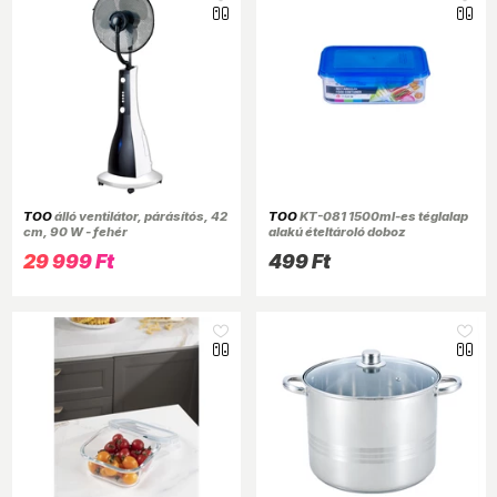
TOO
álló ventilátor, párásítós, 42
TOO
KT-081 1500ml-es téglalap
cm, 90 W - fehér
alakú ételtároló doboz
29 999 Ft
499 Ft