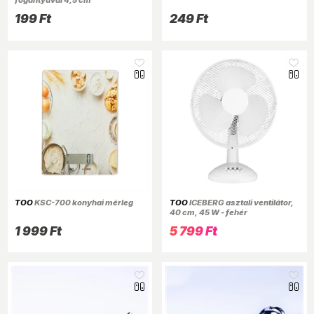
199 Ft
249 Ft
TOO
KSC-700 konyhai mérleg
TOO
ICEBERG asztali ventilátor,
40 cm, 45 W - fehér
1 999 Ft
5 799 Ft