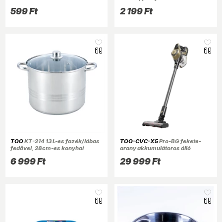
599 Ft
2 199 Ft
TOO
KT-214 13 L-es fazék/lábas
TOO-CVC-X5
Pro-BG fekete-
fedővel, 28cm-es konyhai
arany akkumulátoros álló
rozsdamentes edény
porszívó 250W BLDC, 23kPa, 0,8
6 999 Ft
29 999 Ft
liter, elektromos kefe, Self
standing