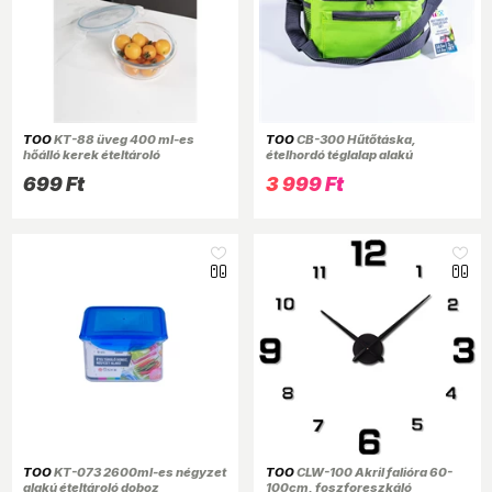
TOO
KT-88 üveg 400 ml-es
TOO
CB-300 Hűtőtáska,
hőálló kerek ételtároló
ételhordó téglalap alakú
csatolható műanyag tetővel
ételtartóval
699 Ft
3 999 Ft
TOO
KT-073 2600ml-es négyzet
TOO
CLW-100 Akril falióra 60-
alakú ételtároló doboz
100cm, foszforeszkáló