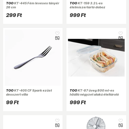
TOO
KT-445 Fém leveses tányér
TOO
KT-159 3.2 L-es
26 cm
élelmiszertartó doboz
299 Ft
999 Ft
TOO
KT-405 CF Spark ezüst
TOO
KT-87 üveg 800 ml-es
desszert villa
hőálló négyzet alakú ételtároló
csatolható műanyag tetővel
99 Ft
999 Ft