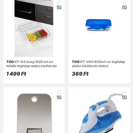
TOO
KT-84 üveg 1520 ml-es
TOO
KT-080 800ml-es téglalap
hőálló téglalap alakú ételtároló
alakú ételtároló doboz
csatolható műanyag tetővel
1 499 Ft
369 Ft