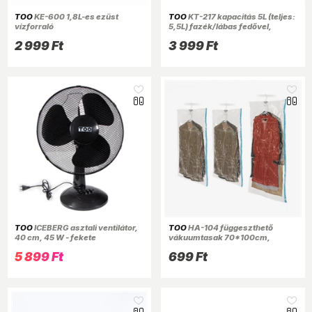
TOO
KE-600 1,8L-es ezüst
TOO
KT-217 kapacitás 5L (teljes:
vízforraló
5,5L) fazék/lábas fedővel,
24cm-es konyhai rozsdamentes
2 999 Ft
3 999 Ft
edény
TOO
ICEBERG asztali ventilátor,
TOO
HA-104 függeszthető
40 cm, 45 W - fekete
vákuumtasak 70*100cm,
ingekhez, rövid kabátokhoz
5 899 Ft
699 Ft