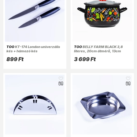
TOO
KT-174 London univerzális
TOO
BELLY FARM BLACK 3,8
kés + hámozó kés
literes, 20cm átmérő, 13cm
magasságú lábas (fazék) üveg
899 Ft
3 699 Ft
fedővel