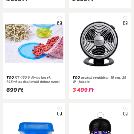
TOO
KT-150 6 db-os kerek
TOO
asztali ventilátor, 18 cm, 25
745ml-es ételtároló doboz szett
W - fekete
699 Ft
3 499 Ft