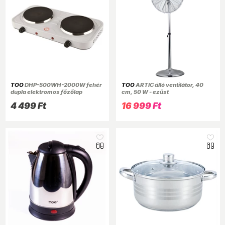
TOO
DHP-500WH-2000W fehér
TOO
ARTIC álló ventilátor, 40
dupla elektromos főzőlap
cm, 50 W - ezüst
1.000W+1.000W
4 499 Ft
16 999 Ft