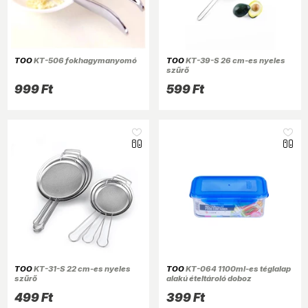
TOO
KT-506 fokhagymanyomó
TOO
KT-39-S 26 cm-es nyeles
szűrő
999 Ft
599 Ft
TOO
KT-31-S 22 cm-es nyeles
TOO
KT-064 1100ml-es téglalap
szűrő
alakú ételtároló doboz
499 Ft
399 Ft