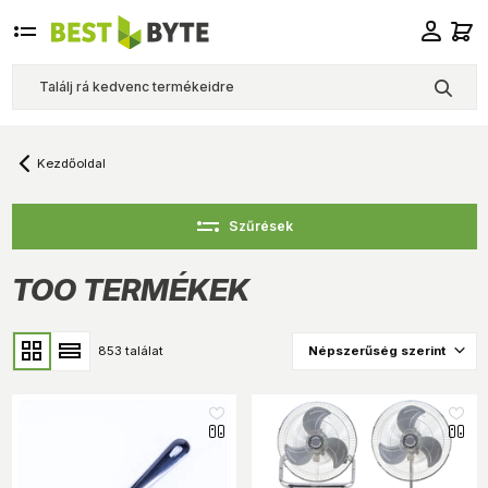
Kezdőoldal
Szűrések
TOO TERMÉKEK
853 találat