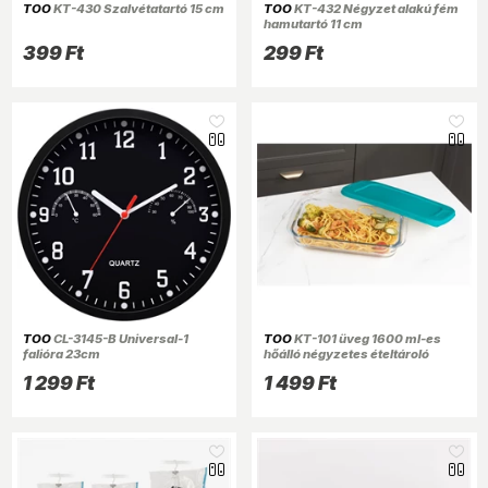
TOO
KT-430 Szalvétatartó 15 cm
TOO
KT-432 Négyzet alakú fém
hamutartó 11 cm
399 Ft
299 Ft
TOO
CL-3145-B Universal-1
TOO
KT-101 üveg 1600 ml-es
falióra 23cm
hőálló négyzetes ételtároló
műanyag tetővel
1 299 Ft
1 499 Ft