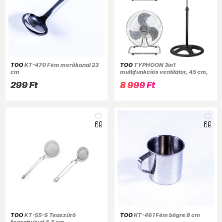
TOO
KT-470 Fém merőkanál 23
TOO
TYPHOON 3in1
cm
multifunkciós ventilátor, 45 cm,
50 W - ezüst-fekete
299 Ft
8 999 Ft
TOO
KT-55-S Teaszűrő
TOO
KT-461 Fém bögre 8 cm
fogantyúval 4,5 cm