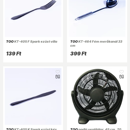
TOO
KT-405 F Spark ezüst villa
TOO
KT-464 Fém merőkanál 33
cm
139 Ft
399 Ft
TOO
KT-405 K Spark ezüst kés
TOO
padló ventilátor, 45 cm, 70