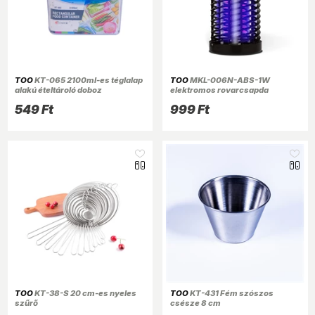
TOO
KT-065 2100ml-es téglalap
TOO
MKL-006N-ABS-1W
alakú ételtároló doboz
elektromos rovarcsapda
549 Ft
999 Ft
TOO
KT-38-S 20 cm-es nyeles
TOO
KT-431 Fém szószos
szűrő
csésze 8 cm