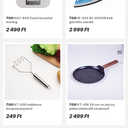
TOO
KSC-800 Ezüst konyhai
TOO
IR-343-BL 2000W kék
mérleg
gőzölős vasaló
2 499 Ft
2 999 Ft
TOO
KT-529 hullámos
TOO
KT-419 24 cm-es pizza,
burgonyanyomó
palacsintasütő serpenyő
249 Ft
2 499 Ft