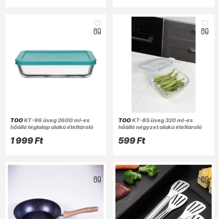
TOO
KT-96 üveg 2600 ml-es
TOO
KT-85 üveg 320 ml-es
hőálló téglalap alakú ételtároló
hőálló négyzet alakú ételtároló
műanyag tetővel
csatolható műanyag tetővel
1 999 Ft
599 Ft