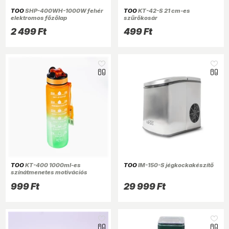
TOO
SHP-400WH-1000W fehér
TOO
KT-42-S 21 cm-es
elektromos főzőlap
szűrőkosár
2 499 Ft
499 Ft
TOO
KT-400 1000ml-es
TOO
IM-150-S jégkockakészítő
színátmenetes motivációs
kulacs idézetekkel és
999 Ft
29 999 Ft
időskálával