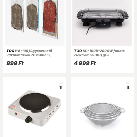
TOO
HA-105 függeszthető
TOO
BG-100B-2000W fekete
vákuumtasak 70*140cm,
elektromos BBQ grill
kabátokhoz
899 Ft
4 999 Ft