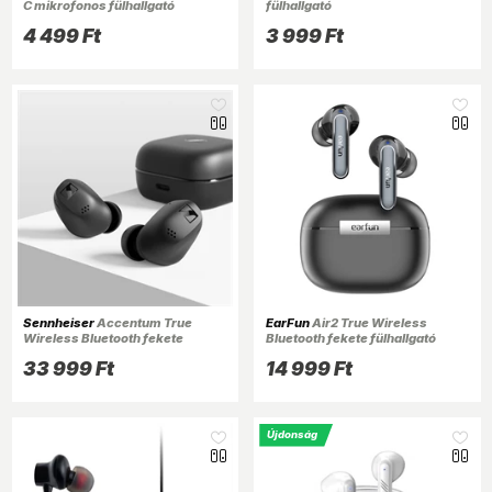
C mikrofonos fülhallgató
fülhallgató
4 499 Ft
3 999 Ft
Sennheiser
Accentum True
EarFun
Air2 True Wireless
Wireless Bluetooth fekete
Bluetooth fekete fülhallgató
fülhallgató
33 999 Ft
14 999 Ft
Újdonság