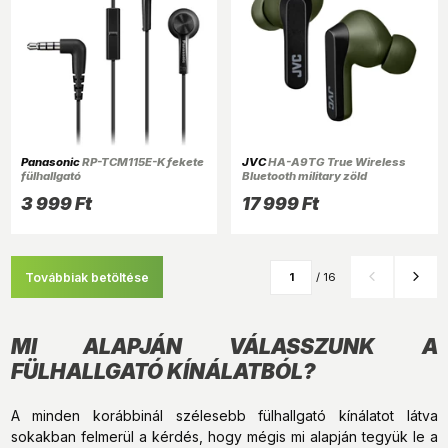
Panasonic
RP-TCM115E-K fekete
JVC
HA-A9TG True Wireless
fülhallgató
Bluetooth military zöld
fülhallgató
3 999 Ft
17 999 Ft
Továbbiak betöltése
/ 16
MI ALAPJÁN VÁLASSZUNK A
FÜLHALLGATÓ KÍNÁLATBÓL?
A minden korábbinál szélesebb fülhallgató kínálatot látva
sokakban felmerül a kérdés, hogy mégis mi alapján tegyük le a