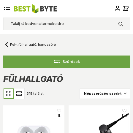
Fej-, fülhallgató, hangszóró
Szűrések
FÜLHALLGATÓ
315 találat