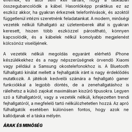
összegubancolódik a kábel. Hasonlóképp praktikus ez az
eszköz akkor, ha gyakran érkeznek telefonhívások, és azoktól
függetlenül intézni szeretnénk feladatainkat. A modern, minőségi
vezeték nélküli fülhallgató az üzletemberek által is gyakran
keresett, hiszen több eszközzel párosítható, könnyen
kapcsolódik, és a kábelek nélkül komolyabb megjelenést
kölcsönöz viselőjének.
A vezeték nélküli megoldás egyaránt elérhető iPhone
készülékekhez és a nagy népszerűségnek örvendő Xiaomi
vagy például a Samsung okostelefonokhoz is. A Bluetooth
fülhallgató kínálat mellett a fejhallgatók iránt is nagy érdeklődés
mutatkozik. A játékok kedvelői számára a fejhallgató gamer
funkciókkal a legjobb döntés, de a zenehallgatáshoz is
rálelhetsz a külső zajokat maximálisan kiszűrő típusokra. Legyen
szó a fülhallgatóról, vagy a vezeték nélküli, kifejezetten trendi
fejhallgatóról, a megfelelő tartó nélkülözhetetlen hozzá. Az apró
fülhallgatók esetében különösen fontos, hogy azok ne
kallódjanak el a táska mélyén.
ÁRAK ÉS MINŐSÉG