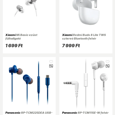
Xiaomi
Mi Basic ezüst
Xiaomi
Redmi Buds 8 Lite TWS
fülhallgató
sztereó Bluetooth fehér
fülhallgató
1 699 Ft
7 999 Ft
Panasonic
RP-TCM225DEA USB-
Panasonic
RP-TCM115E-W fehér