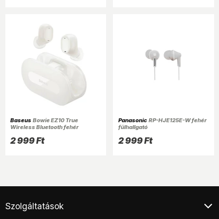
Baseus
Bowie EZ10 True
Panasonic
RP-HJE125E-W fehér
Wireless Bluetooth fehér
fülhallgató
fülhallgató
2 999 Ft
2 999 Ft
Szolgáltatások