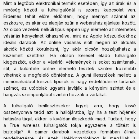
Mint a legtöbb elektronikai termék esetében, így az árak és a
minőség között a fülhallgatónál is szoros kapcsolat van.
Érdemes tehát előre eldönteni, hogy mennyit szánnál az
eszközre, és akár ez alapján szűri a webáruház ajánlatai között.
Az olcsó vezeték nélküli típus éppen úgy elérhető az internetes
vásárlás kényelmét kihasználva, mint az Apple készülékekhez
ideális darabok. Az online vásárlás előtt megéri az aktuális
akciók között körülnézni, így akár olcsón hozzájuthatsz a
kiszemelt szetthez. Ha olcsón keresel eladó fülhallgató
kiegészítőt, akkor a vásárlói vélemények is sokat számítanak,
sőt, a különféle online elérhető tesztek szintén közelebb
vihetnek a megfelelő döntéshez. A gumi illesztékek mellett a
memóriahabból készült típusok is nagy érdeklődésre tartanak
számot, ez utóbbiak ugyanis javítják a kényelmi szintet és a
hangzás szempontjából szintén hozzák a vártakat.
A fülhallgató beillesztésekor figyelj arra, hogy kissé
összenyomva tedd azt a hallójáratba, így ha a test hőjének
hatására tágul, akkor is kiválóan illeszkedik majd. Tudtad, hogy
a True wireless fülhallgatók tokja egyszerre a töltést is
biztosítja? A gamer darabok vezetékes formában állnak
rendelkezésre, és ezek játékkonzolokhoz is megállják a