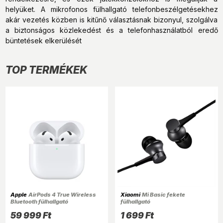
helyüket. A mikrofonos fülhallgató telefonbeszélgetésekhez
akár vezetés közben is kitűnő választásnak bizonyul, szolgálva
a biztonságos közlekedést és a telefonhasználatból eredő
büntetések elkerülését
TOP TERMÉKEK
Apple
AirPods 4 True Wireless
Xiaomi
Mi Basic fekete
Bluetooth fülhallgató
fülhallgató
59 999 Ft
1 699 Ft