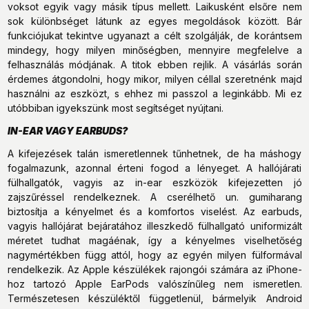
voksot egyik vagy másik típus mellett. Laikusként elsőre nem
sok különbséget látunk az egyes megoldások között. Bár
funkciójukat tekintve ugyanazt a célt szolgálják, de korántsem
mindegy, hogy milyen minőségben, mennyire megfelelve a
felhasználás módjának. A titok ebben rejlik. A vásárlás során
érdemes átgondolni, hogy mikor, milyen céllal szeretnénk majd
használni az eszközt, s ehhez mi passzol a leginkább. Mi ez
utóbbiban igyekszünk most segítséget nyújtani.
IN-EAR VAGY EARBUDS?
A kifejezések talán ismeretlennek tűnhetnek, de ha máshogy
fogalmazunk, azonnal érteni fogod a lényeget. A hallójárati
fülhallgatók, vagyis az in-ear eszközök kifejezetten jó
zajszűréssel rendelkeznek. A cserélhető un. gumiharang
biztosítja a kényelmet és a komfortos viselést. Az earbuds,
vagyis hallójárat bejáratához illeszkedő fülhallgató uniformizált
méretet tudhat magáénak, így a kényelmes viselhetőség
nagymértékben függ attól, hogy az egyén milyen fülformával
rendelkezik. Az Apple készülékek rajongói számára az iPhone-
hoz tartozó Apple EarPods valószínűleg nem ismeretlen.
Természetesen készüléktől függetlenül, bármelyik Android