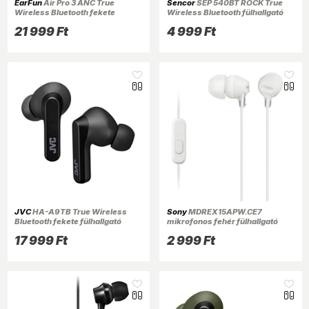
EarFun
Air Pro 3 ANC True
Sencor
SEP 540BT ROCK True
Wireless Bluetooth fekete
Wireless Bluetooth fülhallgató
fülhallgató
21 999 Ft
4 999 Ft
JVC
HA-A9TB True Wireless
Sony
MDREX15APW.CE7
Bluetooth fekete fülhallgató
mikrofonos fehér fülhallgató
17 999 Ft
2 999 Ft