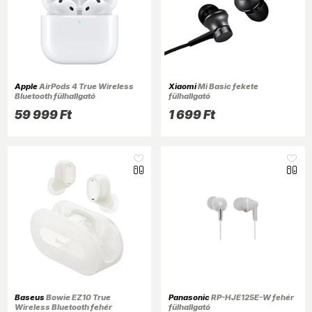
Apple
AirPods 4 True Wireless
Xiaomi
Mi Basic fekete
Bluetooth fülhallgató
fülhallgató
59 999 Ft
1 699 Ft
Baseus
Bowie EZ10 True
Panasonic
RP-HJE125E-W fehér
Wireless Bluetooth fehér
fülhallgató