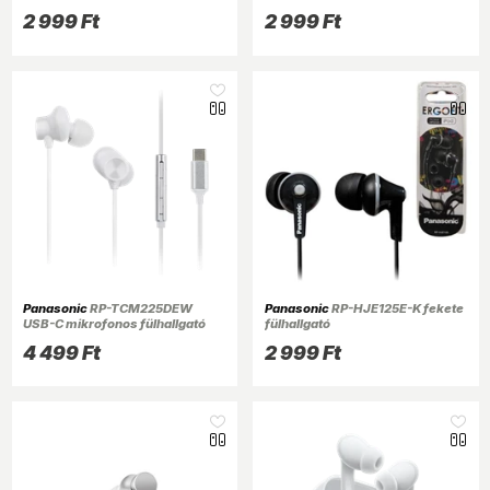
fülhallgató
2 999 Ft
2 999 Ft
Panasonic
RP-TCM225DEW
Panasonic
RP-HJE125E-K fekete
USB-C mikrofonos fülhallgató
fülhallgató
4 499 Ft
2 999 Ft