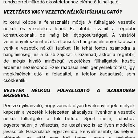
rendszerrel működő okostelefonhoz elérhető fülhallgató.
VEZETÉKES VAGY VEZETÉK NÉLKÜLI FÜLHALLGATÓ?
Itt kerül képbe a felhasználás módja. A fülhallgató vezeték
nélküli és vezetékes lehet. Ez utóbbi számít a régebbi
konstrukciónak, de máig bír létjogosultsággal. A vásárlói
vélemények szerint ezek a típusok a hangzás élménye kapcsán
verik a vezeték nélküli fajtákat. Ha tehát fontos számodra a
hangminőség, és a külső zajokat is kizárnád, akkor a régebbi,
de mégis kiváló minőségű vezetékes fülhallgatók között
érdemes nézelődnöd. Ezek ráadásul nem igényelnek töltést, így
megkímélnek ettől a feladattól, a telefon kapacitását sem
csökkentik.
VEZETÉK NÉLKÜLI FÜLHALLGATÓ A SZABADSÁG
ÉRZÉSÉVEL
Persze nyilvánvaló, hogy vannak olyan tevékenységek, melyek
kapcsán a vezeték kifejezetten akadályoz. Ilyenkor a vezeték
nélküli fülhallgató a tuti befutó. Sport mellé, futáshoz
egyértelműen jó választás, de utazáshoz is az ilyen modellek
javasoltak. Használatuk egyszerűbb, kényelmesebb, kis helyen
elférnek, és attól sem kell tartani, hogy a táskában