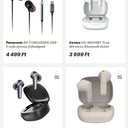
Panasonic
RP-TCM225DEK USB-
Genius
HS-M905BT True
C mikrofonos fülhallgató
Wireless Bluetooth fehér
fülhallgató
4 499 Ft
3 999 Ft