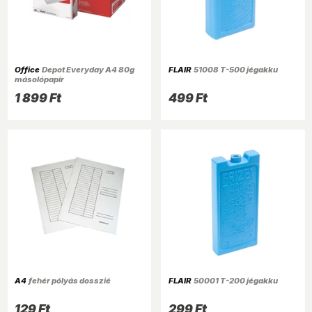
Office
Depot Everyday A4 80g
FLAIR
51008 T-500 jégakku
másolópapír
1 899 Ft
499 Ft
A4
fehér pólyás dosszié
FLAIR
50001 T-200 jégakku
129 Ft
299 Ft