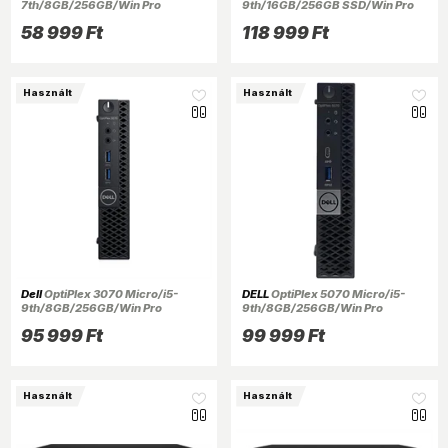
7th/8GB/256GB/Win Pro
9th/16GB/256GB SSD/Win Pro
COA/fekete asztali számítógép
COA fekete asztali számítógép
58 999 Ft
118 999 Ft
(Használt A+)
(Használt A)
Használt
Használt
Dell
OptiPlex 3070 Micro/i5-
DELL
OptiPlex 5070 Micro/i5-
9th/8GB/256GB/Win Pro
9th/8GB/256GB/Win Pro
COA/fekete asztali számítógép
COA/fekete asztali számítógép
95 999 Ft
99 999 Ft
(Használt A+)
(Használt A+)
Használt
Használt