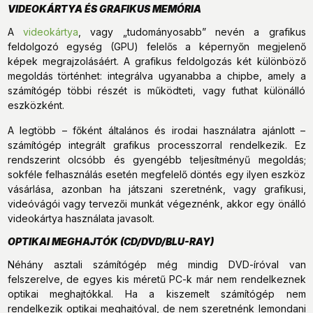
VIDEOKÁRTYA ÉS GRAFIKUS MEMÓRIA
A
videokártya
, vagy „tudományosabb” nevén a grafikus
feldolgozó egység (GPU) felelős a képernyőn megjelenő
képek megrajzolásáért. A grafikus feldolgozás két különböző
megoldás történhet: integrálva ugyanabba a chipbe, amely a
számítógép többi részét is működteti, vagy futhat különálló
eszközként.
A legtöbb – főként általános és irodai használatra ajánlott –
számítógép integrált grafikus processzorral rendelkezik. Ez
rendszerint olcsóbb és gyengébb teljesítményű megoldás;
sokféle felhasználás esetén megfelelő döntés egy ilyen eszköz
vásárlása, azonban ha játszani szeretnénk, vagy grafikusi,
videóvágói vagy tervezői munkát végeznénk, akkor egy önálló
videokártya használata javasolt.
OPTIKAI MEGHAJTÓK (CD/DVD/BLU-RAY)
Néhány asztali számítógép még mindig DVD-íróval van
felszerelve, de egyes kis méretű PC-k már nem rendelkeznek
optikai meghajtókkal. Ha a kiszemelt számítógép nem
rendelkezik optikai meghajtóval, de nem szeretnénk lemondani