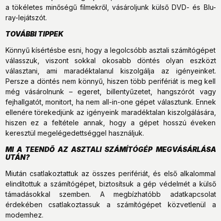
a tökéletes minőségű filmekről, vásároljunk külső DVD- és Blu-
ray-lejátszót.
TOVÁBBI TIPPEK
Könnyű kísértésbe esni, hogy a legolcsóbb asztali számítógépet
válasszuk, viszont sokkal okosabb döntés olyan eszközt
választani, ami maradéktalanul kiszolgálja az igényeinket.
Persze a döntés nem könnyű, hiszen több perifériát is meg kell
még vásárolnunk – egeret, billentyűzetet, hangszórót vagy
fejhallgatót, monitort, ha nem all-in-one gépet választunk. Ennek
ellenére törekedjünk az igényeink maradéktalan kiszolgálására,
hiszen ez a feltétele annak, hogy a gépet hosszú éveken
keresztül megelégedettséggel használjuk.
MI A TEENDŐ AZ ASZTALI SZÁMÍTÓGÉP MEGVÁSÁRLÁSA
UTÁN?
Miután csatlakoztattuk az összes perifériát, és első alkalommal
elindítottuk a számítógépet, biztosítsuk a gép védelmét a külső
támadásokkal szemben. A megbízhatóbb adatkapcsolat
érdekében csatlakoztassuk a számítógépet közvetlenül a
modemhez.