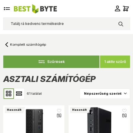
Komplett számítógép
1 aktív szűrő
Szűrések
ASZTALI SZÁMÍTÓGÉP
61 találat
Használt
Használt