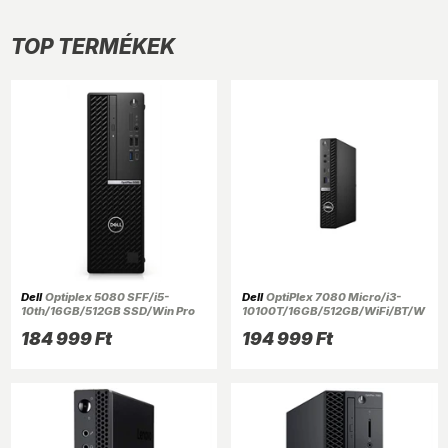
TOP TERMÉKEK
Dell
Optiplex 5080 SFF/i5-
Dell
OptiPlex 7080 Micro/i3-
10th/16GB/512GB SSD/Win Pro
10100T/16GB/512GB/WiFi/BT/W
COA/fekete asztali számítógép
in11 Pro COA/fekete asztali
184 999 Ft
194 999 Ft
(Használt A+,felújított)
számítógép