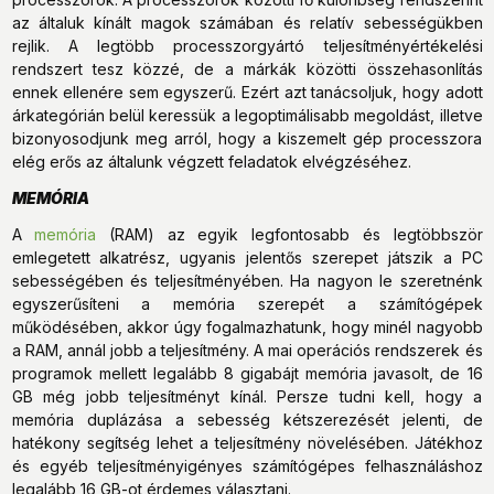
az általuk kínált magok számában és relatív sebességükben
rejlik. A legtöbb processzorgyártó teljesítményértékelési
rendszert tesz közzé, de a márkák közötti összehasonlítás
ennek ellenére sem egyszerű. Ezért azt tanácsoljuk, hogy adott
árkategórián belül keressük a legoptimálisabb megoldást, illetve
bizonyosodjunk meg arról, hogy a kiszemelt gép processzora
elég erős az általunk végzett feladatok elvégzéséhez.
MEMÓRIA
A
memória
(RAM) az egyik legfontosabb és legtöbbször
emlegetett alkatrész, ugyanis jelentős szerepet játszik a PC
sebességében és teljesítményében. Ha nagyon le szeretnénk
egyszerűsíteni a memória szerepét a számítógépek
működésében, akkor úgy fogalmazhatunk, hogy minél nagyobb
a RAM, annál jobb a teljesítmény. A mai operációs rendszerek és
programok mellett legalább 8 gigabájt memória javasolt, de 16
GB még jobb teljesítményt kínál. Persze tudni kell, hogy a
memória duplázása a sebesség kétszerezését jelenti, de
hatékony segítség lehet a teljesítmény növelésében. Játékhoz
és egyéb teljesítményigényes számítógépes felhasználáshoz
legalább 16 GB-ot érdemes választani.