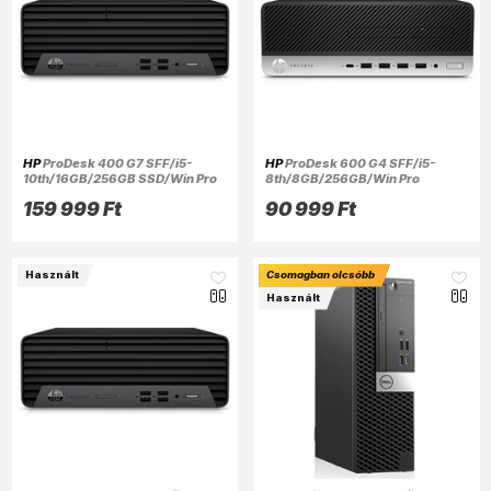
HP
ProDesk 400 G7 SFF/i5-
HP
ProDesk 600 G4 SFF/i5-
10th/16GB/256GB SSD/Win Pro
8th/8GB/256GB/Win Pro
COA/fekete asztali számítógép
COA/fekete asztali számítógép
159 999 Ft
90 999 Ft
(Használt A+)
(Használt A+)
Használt
Csomagban olcsóbb
Használt