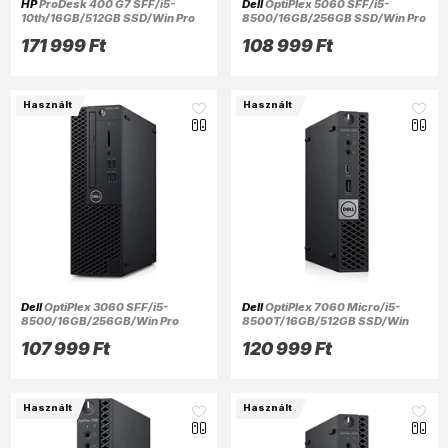
HP
ProDesk 400 G7 SFF/i5-
Dell
OptiPlex 5060 SFF/i5-
10th/16GB/512GB SSD/Win Pro
8500/16GB/256GB SSD/Win Pro
COA/fekete asztali számítógép
COA/fekete asztali számítógép
171 999 Ft
108 999 Ft
(Használt A+)
(Használt A+)
Használt
Használt
Dell
OptiPlex 3060 SFF/i5-
Dell
OptiPlex 7060 Micro/i5-
8500/16GB/256GB/Win Pro
8500T/16GB/512GB SSD/Win
COA/fekete asztali számítógép
Pro COA/fekete asztali
107 999 Ft
120 999 Ft
(Használt A+)
számítógép (Használt A+)
Használt
Használt