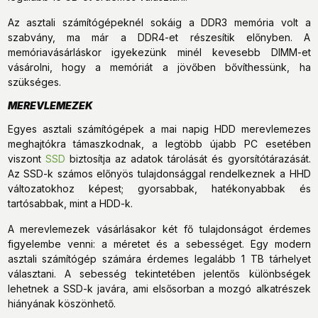
Az asztali számítógépeknél sokáig a DDR3 memória volt a
szabvány, ma már a DDR4-et részesítik előnyben. A
memóriavásárláskor igyekezünk minél kevesebb DIMM-et
vásárolni, hogy a memóriát a jövőben bővíthessünk, ha
szükséges.
MEREVLEMEZEK
Egyes asztali számítógépek a mai napig HDD merevlemezes
meghajtókra támaszkodnak, a legtöbb újabb PC esetében
viszont
SSD
biztosítja az adatok tárolását és gyorsítótárazását.
Az SSD-k számos előnyös tulajdonsággal rendelkeznek a HHD
változatokhoz képest; gyorsabbak, hatékonyabbak és
tartósabbak, mint a HDD-k.
A merevlemezek vásárlásakor két fő tulajdonságot érdemes
figyelembe venni: a méretet és a sebességet. Egy modern
asztali számítógép számára érdemes legalább 1 TB tárhelyet
választani. A sebesség tekintetében jelentős különbségek
lehetnek a SSD-k javára, ami elsősorban a mozgó alkatrészek
hiányának köszönhető.