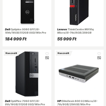
Dell
Optiplex 5080 SFF/i5-
Lenovo
ThinkCentre M910q
10th/16GB/512GB SSD/Win Pro
Micro/i5-7th/8GB/256GB
COA/fekete asztali számítógép
SSD/Win Pro COA/fekete asztali
184 999 Ft
55 999 Ft
(Használt A+,felújított)
számítógép (Használt A+)
Használt
Használt
Dell
OptiPlex 7060 SFF/i5-
HP
EliteDesk 800 G3 Micro/i5-
8th/16GB/512GB SSD/Win Pro
7th/8GB/256GB/Win Pro