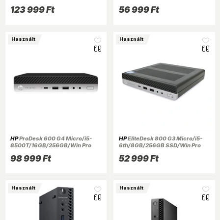
COA fekete asztali számítógép
COA/fekete asztali számítógép
123 999 Ft
56 999 Ft
(Használt A+)
(Használt A+)
Használt
Használt
HP
ProDesk 600 G4 Micro/i5-
HP
EliteDesk 800 G3 Micro/i5-
8500T/16GB/256GB/Win Pro
6th/8GB/256GB SSD/Win Pro
COA/fekete asztali számítógép
COA/fekete asztali számítógép
98 999 Ft
52 999 Ft
(Használt A+)
(Használt A+)
Használt
Használt