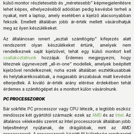
külső monitor részletesebb és „méretesebb” képmegjelenítésre
lehet képes, elhelyezéséből adódóan pedig kevésbé terheli a
nyakat, mint a laptop, amely esetében a kijelző alacsonyabban
fekszik. Emellett általában jobb ár-érték mellett vásárolhatjuk
meg az ilyen készülékeket.
Az általánosan ismert „asztali számítógép” kifejezés alatt
rendszerint olyan készülékeket értünk, amelyek nem
rendelkeznek saját kijelzővel, tehát egy külső monitort kell
csatlakoztatnunk
hozzájuk. Érdemes megjegyezni, hogy
léteznek úgynevezett „all-in-one” modellek, amelyek beépített
kijelzővel rendelkeznek; noha ezek általában esztétikusabbak
és helytakarékosabbak, a magasabb árszabásuk miatt kevésbé
elterjedtek. A kiváló ár-érték arány elérése érdekében tehát
érdemes a számítógépet és a monitort külön vásárolnunk.
PC PROCESSZOROK
Bár sokféle PC processzor vagy CPU létezik, a legtöbb eszköz
mindössze két gyártótól származik: ezek az
AMD
és az
Intel
. Az
általános vélekedés szerint az Intel processzorok általában jobb
teljesítményt nyújtanak, de drágábbak, mint az AMD
processzorok. A processzorok közötti fő különbség rendszerint