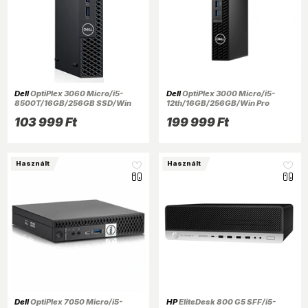
Dell
OptiPlex 3060 Micro/i5-
Dell
OptiPlex 3000 Micro/i5-
8500T/16GB/256GB SSD/Win
12th/16GB/256GB/Win Pro
Pro COA/fekete asztali
COA/fekete asztali számítógép
103 999 Ft
199 999 Ft
számítógép (Használt A+)
(Használt A+)
Használt
Használt
Dell
OptiPlex 7050 Micro/i5-
HP
EliteDesk 800 G5 SFF/i5-