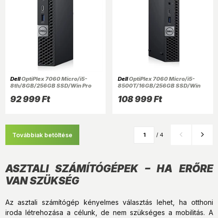
Dell
OptiPlex 7060 Micro/i5-
Dell
OptiPlex 7060 Micro/i5-
8th/8GB/256GB SSD/Win Pro
8500T/16GB/256GB SSD/Win
COA/fekete asztali számítógép
Pro COA/fekete asztali
92 999 Ft
108 999 Ft
(Használt A+)
számítógép (Használt A+)
Továbbiak betöltése
/ 4
ASZTALI SZÁMÍTÓGÉPEK – HA ERŐRE
VAN SZÜKSÉG
Az asztali számítógép kényelmes választás lehet, ha otthoni
iroda létrehozása a célunk, de nem szükséges a mobilitás. A