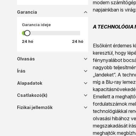
modern számítógéph
napjainkban is virág
Garancia
dropup_16
Garancia ideje
A TECHNOLÓGIA 
24 hó
24 hó
Elsőként érdemes ki
keresztül, hogy lép
Olvasás
dropdown_16
fénynyalábot bocsát 
nagyobb teljesítmén
Írás
dropdown_16
„landeket”. A techn
míg a Blu-ray lemez
Alapadatok
dropdown_16
kapacitásnövekedést
Csatlakozó(k)
dropdown_16
Emellett a meghajtó
fordulatszámok mel
Fizikai jellemzők
dropdown_16
technológiákkal ren
olvasási hibához ve
megszakadását írás 
meghajtók megbízha