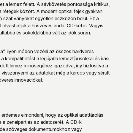
t a lemez felett. A sávkövetés pontossága kritikus,
a rétegek között. A modern optikai fejek gyakran
ző szabványokat egyetlen eszközön belül. Ez a
ül olvashatjuk a húszéves audio CD-ket is. Vagyis
ltabbá és sokoldalúbbá vált az idők során.
”, ilyen módon vezérli az összes hardveres
 kompatibilitást a legújabb lemeztípusokkal és írási
z adott lemez minőségéhez igazodva, így biztosítva a
ek visszanyerni az adatokat még a karcos vagy sérült
rdveres innovációkat.
t érdemes elmondani, hogy az optikai adattárolás
 a zeneipart és az adatcserét. A CD-k
et, de szöveges dokumentumokhoz vagy