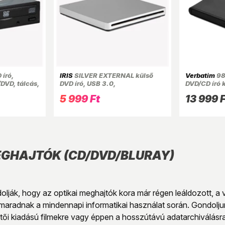
író,
IRIS
SILVER EXTERNAL külső
Verbatim
98
DVD, tálcás,
DVD író, USB 3.0,
DVD/CD író 
6 x 165 x
Read/write:CD/VCD/DVD, slot-
5 999 Ft
13 999 F
in, DVD-RW, ezüst
EGHAJTÓK (CD/DVD/BLURAY)
lják, hogy az optikai meghajtók kora már régen leáldozott, a
maradnak a mindennapi informatikai használat során. Gondolju
jtői kiadású filmekre vagy éppen a hosszútávú adatarchiválás