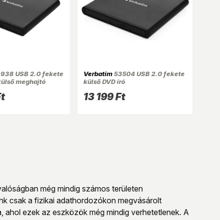
938 USB 2.0 fekete
Verbatim
53504 USB 2.0 fekete
külső meghajtó
külső DVD író
t
13 199 Ft
 valóságban még mindig számos területen
nk csak a fizikai adathordozókon megvásárolt
ra, ahol ezek az eszközök még mindig verhetetlenek. A