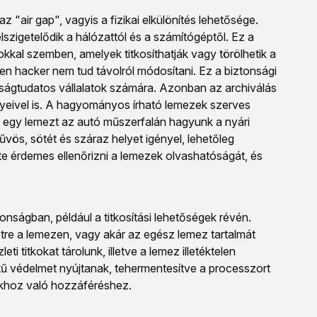
"air gap", vagyis a fizikai elkülönítés lehetősége.
lszigetelődik a hálózattól és a számítógéptől. Ez a
kal szemben, amelyek titkosíthatják vagy törölhetik a
n hacker nem tud távolról módosítani. Ez a biztonsági
nságtudatos vállalatok számára. Azonban az archiválás
nyeivel is. A hagyományos írható lemezek szerves
a egy lemezt az autó műszerfalán hagyunk a nyári
űvös, sötét és száraz helyet igényel, lehetőleg
e érdemes ellenőrizni a lemezek olvashatóságát, és
onságban, például a titkosítási lehetőségek révén.
tre a lemezen, vagy akár az egész lemez tartalmát
 titkokat tárolunk, illetve a lemez illetéktelen
ű védelmet nyújtanak, tehermentesítve a processzort
tokhoz való hozzáféréshez.