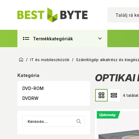
Termékkategóriák
/
IT és mobileszközök
/
Számítógép alkatrész és kiegész
OPTIKAI
Kategória
DVD-ROM
4 találat
DVDRW
Újdonság