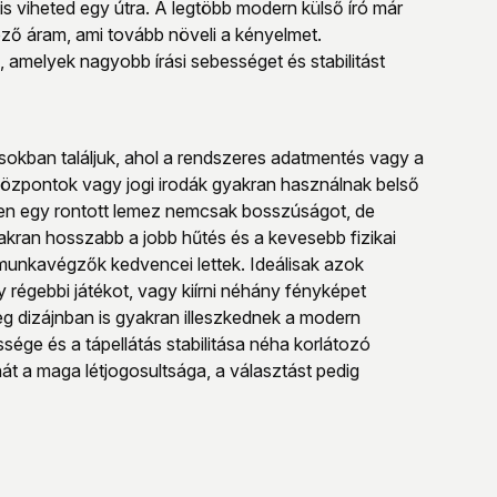
s viheted egy útra. A legtöbb modern külső író már
ző áram, ami tovább növeli a kényelmet.
amelyek nagyobb írási sebességet és stabilitást
ásokban találjuk, ahol a rendszeres adatmentés vagy a
központok vagy jogi irodák gyakran használnak belső
iszen egy rontott lemez nemcsak bosszúságot, de
akran hosszabb a jobb hűtés és a kevesebb fizikai
munkavégzők kedvencei lettek. Ideálisak azok
 régebbi játékot, vagy kiírni néhány fényképet
sleg dizájnban is gyakran illeszkednek a modern
ge és a tápellátás stabilitása néha korlátozó
át a maga létjogosultsága, a választást pedig