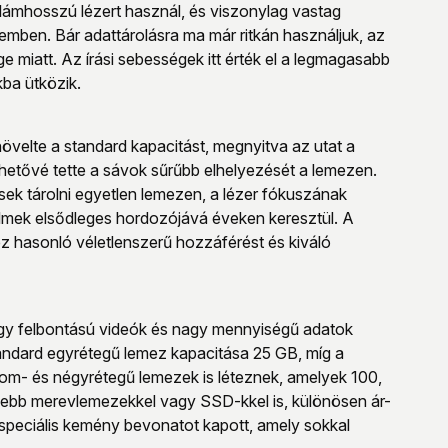
ámhosszú lézert használ, és viszonylag vastag
zemben. Bár adattárolásra ma már ritkán használjuk, az
miatt. Az írási sebességek itt érték el a legmagasabb
ba ütközik.
övelte a standard kapacitást, megnyitva az utat a
ehetővé tette a sávok sűrűbb elhelyezését a lemezen.
ek tárolni egyetlen lemezen, a lézer fókuszának
filmek elsődleges hordozójává éveken keresztül. A
 hasonló véletlenszerű hozzáférést és kiváló
nagy felbontású videók és nagy mennyiségű adatok
standard egyrétegű lemez kapacitása 25 GB, míg a
rom- és négyrétegű lemezek is léteznek, amelyek 100,
kisebb merevlemezekkel vagy SSD-kkel is, különösen ár-
 speciális kemény bevonatot kapott, amely sokkal