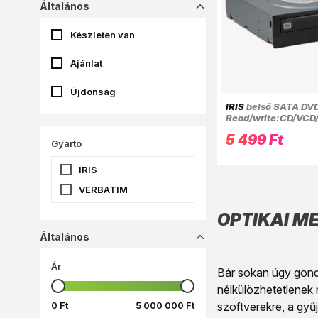
Általános
dropup_16
Készleten van
Ajánlat
Újdonság
IRIS
belső SATA DVD 
Read/write:CD/VCD/
DVD-RW, fekete, 14
5 499 Ft
41.3 mm
Gyártó
IRIS
VERBATIM
OPTIKAI M
Általános
dropup_16
Ár
Bár sokan úgy gondo
nélkülözhetetlenek 
0 Ft
5 000 000 Ft
szoftverekre, a gyű