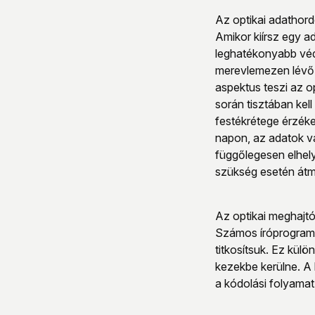
Az optikai adathord
Amikor kiírsz egy ad
leghatékonyabb véde
merevlemezen lévő f
aspektus teszi az o
során tisztában kel
festékrétege érzéke
napon, az adatok val
függőlegesen elhel
szükség esetén átm
Az optikai meghajtó
Számos íróprogram l
titkosítsuk. Ez külö
kezekbe kerülne. A
a kódolási folyamat