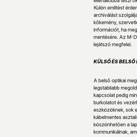
ellenállóbbá teszi ő
Külön említést érd
archiválást szolgál
kőkemény, szervetle
információt, ha meg
mentésére. Az M-DI
lejátszó megfelel.
KÜLSŐ ÉS BELSŐ
A belső optikai me
legstabilabb megold
kapcsolat pedig mini
burkolatot és vezér
eszközöknek, sok es
kábelmentes asztali
köszönhetően a lap
kommunikálnak, ami 