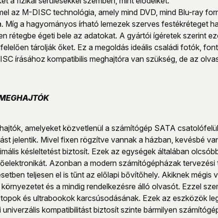
ket a fizikai sérülésekkel szemben, mint elődeiket.
emel az M-DISC technológia, amely mind DVD, mind Blu-ray for
ja. Míg a hagyományos írható lemezek szerves festékréteget h
n rétegbe égeti bele az adatokat. A gyártói ígéretek szerint e
felelően tárolják őket. Ez a megoldás ideális családi fotók,
SC írásához kompatibilis meghajtóra van szükség, de az olv
 MEGHAJTÓK
ghajtók, amelyeket közvetlenül a számítógép SATA csatolófel
ást jelentik. Mivel fixen rögzítve vannak a házban, kevésbé va
mális késleltetést biztosít. Ezek az egységek általában olcsóbb
lőelektronikát. Azonban a modern számítógépházak tervezési t
etben teljesen el is tűnt az előlapi bővítőhely. Akiknek mégis 
 környezetet és a mindig rendelkezésre álló olvasót. Ezzel sze
topok és ultrabookok karcsúsodásának. Ezek az eszközök leg
univerzális kompatibilitást biztosít szinte bármilyen számító