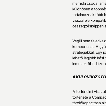
mérnöki csoda, amel
különösen a többrét
tartalmaznak több l
visszafelé kompatib
összegzésképpen el 
Végül nem feledkez
komponenst. A gyártó
stratégiákkal. Egy j
lehető legjobb írás
lemezekről is, bizon
A KÜLÖNBÖZŐ F
A történelmi vissza
története a Compact
tárolókapacitása á