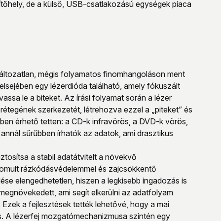
tőhely, de a külső, USB-csatlakozású egységek piaca
a változatlan, mégis folyamatos finomhangoláson ment
elsejében egy lézerdióda található, amely fókuszált
ssa le a biteket. Az írási folyamat során a lézer
rétegének szerkezetét, létrehozva ezzel a „piteket” és
ben érhető tetten: a CD-k infravörös, a DVD-k vörös,
 annál sűrűbben írhatók az adatok, ami drasztikus
tosítsa a stabil adatátvitelt a növekvő
inomult rázkódásvédelemmel és zajcsökkentő
ése elengedhetetlen, hiszen a legkisebb ingadozás is
megnövekedett, ami segít elkerülni az adatfolyam
Ezek a fejlesztések tették lehetővé, hogy a mai
is. A lézerfej mozgatómechanizmusa szintén egy