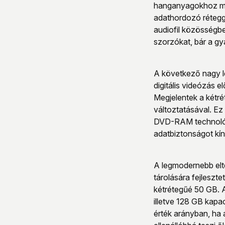
hanganyagokhoz még
adathordozó rétegge
audiofil közösségbe
szorzókat, bár a gy
A következő nagy lé
digitális videózás 
Megjelentek a kétré
változtatásával. Ez
DVD-RAM technológi
adatbiztonságot kíná
A legmodernebb elte
tárolására fejleszt
kétrétegűé 50 GB. A
illetve 128 GB kapa
érték arányban, ha 