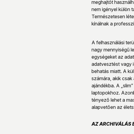
meghajtót használha
nem igényel külön 
Természetesen létez
kínálnak a professzi
A felhasználási ter
nagy mennyiségű lem
egységeket az adato
adatvesztést vagy i
behatás miatt. A kü
számára, akik csak 
ajándékba. A „slim” 
laptopokhoz. Azonba
tényező lehet a max
alapvetően az élets
AZ ARCHIVÁLÁS 