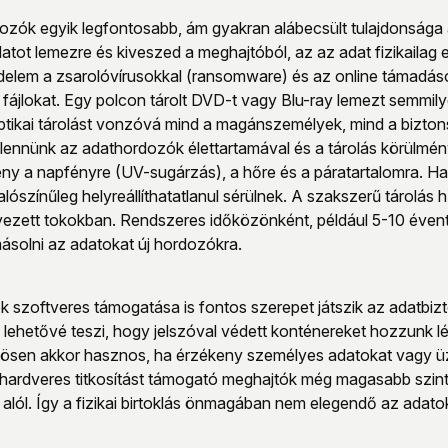
ozók egyik legfontosabb, ám gyakran alábecsült tulajdonsága az 
atot lemezre és kiveszed a meghajtóból, az az adat fizikailag e
lem a zsarolóvírusokkal (ransomware) és az online támadások
ájlokat. Egy polcon tárolt DVD-t vagy Blu-ray lemezt semmilye
ptikai tárolást vonzóvá mind a magánszemélyek, mind a bizto
l lennünk az adathordozók élettartamával és a tárolás körülmé
ny a napfényre (UV-sugárzás), a hőre és a páratartalomra. H
ószínűleg helyreállíthatatlanul sérülnek. A szakszerű tárolás h
yezett tokokban. Rendszeres időközönként, például 5-10 évent
ásolni az adatokat új hordozókra.
k szoftveres támogatása is fontos szerepet játszik az adatbizt
ehetővé teszi, hogy jelszóval védett konténereket hozzunk lé
nösen akkor hasznos, ha érzékeny személyes adatokat vagy üzleti
 hardveres titkosítást támogató meghajtók még magasabb szint
 alól. Így a fizikai birtoklás önmagában nem elegendő az ada