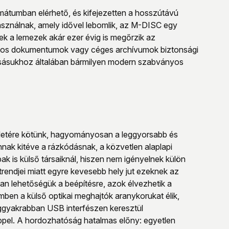
mátumban elérhető, és kifejezetten a hosszútávú
asználnak, amely idővel lebomlik, az M-DISC egy
zek a lemezek akár ezer évig is megőrzik az
 fontos dokumentumok vagy céges archívumok biztonsági
asásukhoz általában bármilyen modern szabványos
ületére kötünk, hagyományosan a leggyorsabb és
nnak kitéve a rázkódásnak, a közvetlen alaplapi
ak is külső társaiknál, hiszen nem igényelnek külön
rendjei miatt egyre kevesebb hely jut ezeknek az
van lehetőségük a beépítésre, azok élvezhetik a
mben a külső optikai meghajtók aranykorukat élik,
gyakrabban USB interfészen keresztül
géppel. A hordozhatóság hatalmas előny: egyetlen