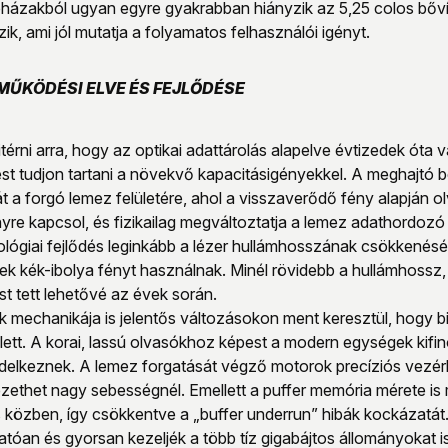
ázakból ugyan egyre gyakrabban hiányzik az 5,25 colos bőví
zik, ami jól mutatja a folyamatos felhasználói igényt.
MŰKÖDÉSI ELVE ÉS FEJLŐDÉSE
térni arra, hogy az optikai adattárolás alapelve évtizedek ót
ést tudjon tartani a növekvő kapacitásigényekkel. A meghajtó b
a forgó lemez felületére, ahol a visszaverődő fény alapján olva
yre kapcsol, és fizikailag megváltoztatja a lemez adathordozó 
ológiai fejlődés leginkább a lézer hullámhosszának csökkenésé
ek kék-ibolya fényt használnak. Minél rövidebb a hullámhossz,
 tett lehetővé az évek során.
k mechanikája is jelentős változásokon ment keresztül, hogy biz
lett. A korai, lassú olvasókhoz képest a modern egységek kif
delkeznek. A lemez forgatását végző motorok precíziós vezérl
zethet nagy sebességnél. Emellett a puffer memória mérete is 
közben, így csökkentve a „buffer underrun” hibák kockázatát. 
tóan és gyorsan kezeljék a több tíz gigabájtos állományokat 