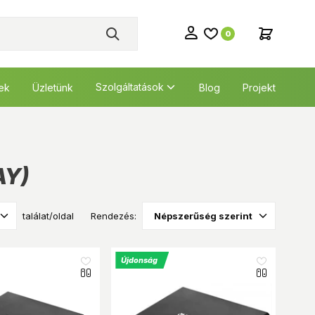
0
Szolgáltatások
tek
Üzletünk
Blog
Projekt
AY)
találat/oldal
Rendezés:
Újdonság