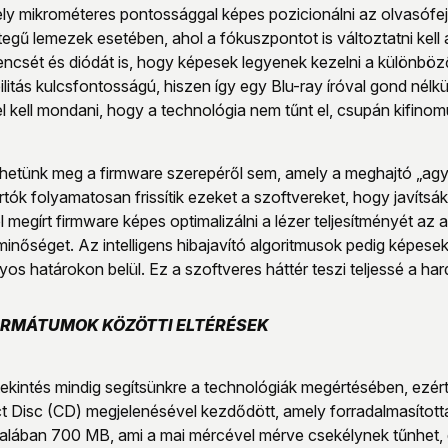
y mikrométeres pontossággal képes pozicionálni az olvasófeje
egű lemezek esetében, ahol a fókuszpontot is változtatni kell 
encsét és diódát is, hogy képesek legyenek kezelni a különbö
ilitás kulcsfontosságú, hiszen így egy Blu-ray íróval gond nélk
kell mondani, hogy a technológia nem tűnt el, csupán kifinomu
hetünk meg a firmware szerepéről sem, amely a meghajtó „agya
k folyamatosan frissítik ezeket a szoftvereket, hogy javítsák a
ól megírt firmware képes optimalizálni a lézer teljesítményét a
i minőséget. Az intelligens hibajavító algoritmusok pedig képes
yos határokon belül. Ez a szoftveres háttér teszi teljessé a ha
ORMÁTUMOK KÖZÖTTI ELTÉRÉSEK
tekintés mindig segítsünkre a technológiák megértésében, ezér
 Disc (CD) megjelenésével kezdődött, amely forradalmasította
ltalában 700 MB, ami a mai mércével mérve csekélynek tűnh