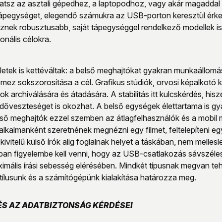
tsz az asztali gépedhez, a laptopodhoz, vagy akár magaddal i
tápegységet, elegendő számukra az USB-porton keresztül érke
nek robusztusabb, saját tápegységgel rendelkező modellek is, 
onális célokra.
ületek is kettéváltak: a belső meghajtókat gyakran munkaállom
ez sokszorosítása a cél. Grafikus stúdiók, orvosi képalkotó 
k archiválására és átadására. A stabilitás itt kulcskérdés, h
dőveszteséget is okozhat. A belső egységek élettartama is gy
lső meghajtók ezzel szemben az átlagfelhasználók és a mobil 
alkalmanként szeretnének megnézni egy filmet, feltelepíteni egy
kivitelű külső írók alig foglalnak helyet a táskában, nem melle
n figyelembe kell venni, hogy az USB-csatlakozás sávszélessé
imális írási sebesség elérésében. Mindkét típusnak megvan teh
tílusunk és a számítógépünk kialakítása határozza meg.
ÉS AZ ADATBIZTONSÁG KÉRDÉSEI