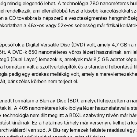
 mindig elegendő lehet. A technológia 780 nanométeres hull
l rendelkezik, ami ellenállóbbá teszi a kisebb karcolásokkal s
n a CD továbbra is népszerű a veszteségmentes hangminősége 
akorlatban a 48x-os vagy 52x-es sebesség már fizikai korlátok
pcsőfok a Digital Versatile Disc (DVD) volt, amely 4,7 GB-ra n
előtt. A DVD-k 650 nanométeres vörös lézert használnak, ami l
tegű (Dual Layer) lemezek is, amelyek már 8,5 GB adatot képes
 a formátum vált a szoftvertelepítők és a standard felbontású 
a pedig egy érdekes mellékág volt, amely a merevlemezekhez
lt, bár széles körben nem terjedt el.
rjedt formátum a Blu-ray Disc (BD), amelyet kifejezetten a 
ettek ki. A 405 nanométeres kék-ibolya lézer használatával a 
 technológia nem állt meg itt: a BDXL szabvány révén már há
citást kínálnak. Ez a hatalmas tárhely már versenyre kelhet a 
archiválásról van szó. A Blu-ray lemezek felülete ráadásul egy