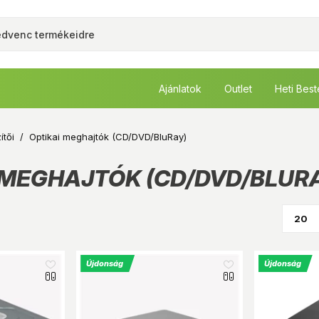
Ajánlatok
Outlet
Heti Bes
ítői
/
Optikai meghajtók (CD/DVD/BluRay)
 MEGHAJTÓK (CD/DVD/BLUR
Újdonság
Újdonság