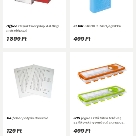
Office
Depot Everyday A4 80g
FLAIR
51008 T-500 jégakku
másolópapír
1 899 Ft
499 Ft
A4
fehér pólyás dosszié
IRIS
jégkészítő tálca tetővel,
szilikon kinyomóval, narancs,
rózsaszín vagy zöld színben
129 Ft
499 Ft
161019-560