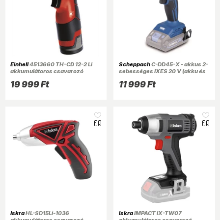
Einhell
4513660 TH-CD 12-2 Li
Scheppach
C-DD45-X - akkus 2-
akkumulátoros csavarozó
sebességes IXES 20 V (akku és
töltő nélkül) fúró/csavarozó
19 999 Ft
11 999 Ft
Iskra
HL-SD15Li-1036
Iskra
IMPACT IX-TW07
akkumulátoros csavarozó
akkumulátoros csavarozó