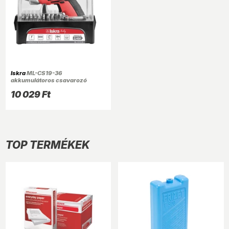
Iskra
ML-CS19-36
akkumulátoros csavarozó
10 029 Ft
TOP TERMÉKEK