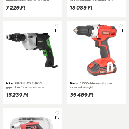
7 229 Ft
13 089 Ft
Iskra
ERO IE-DS3-600
Hecht
1277 akkumulátoros
gipszkarton csavarozó
csavarbehajtó
15 239 Ft
35 469 Ft