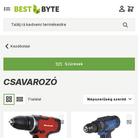
Kezdőoldal
Szűrések
CSAVAROZÓ
7 találat