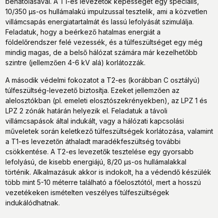
behatolásával. A T1-es levezetők képességét egy speciális,
10/350 µs-os hullámalakú impulzussal tesztelik, ami a közvetlen
villámcsapás energiatartalmát és lassú lefolyását szimulálja.
Feladatuk, hogy a beérkező hatalmas energiát a
földelőrendszer felé vezessék, és a túlfeszültséget egy még
mindig magas, de a belső hálózat számára már kezelhetőbb
szintre (jellemzően 4-6 kV alá) korlátozzák.
A második védelmi fokozatot a T2-es (korábban C osztályú)
túlfeszültség-levezető biztosítja. Ezeket jellemzően az
alelosztókban (pl. emeleti elosztószekrényekben), az LPZ 1 és
LPZ 2 zónák határán helyezik el. Feladatuk a távoli
villámcsapások által indukált, vagy a hálózati kapcsolási
műveletek során keletkező túlfeszültségek korlátozása, valamint
a T1-es levezetőn áthaladt maradékfeszültség további
csökkentése. A T2-es levezetők tesztelése egy gyorsabb
lefolyású, de kisebb energiájú, 8/20 µs-os hullámalakkal
történik. Alkalmazásuk akkor is indokolt, ha a védendő készülék
több mint 5-10 méterre található a főelosztótól, mert a hosszú
vezetékeken ismételten veszélyes túlfeszültségek
indukálódhatnak.