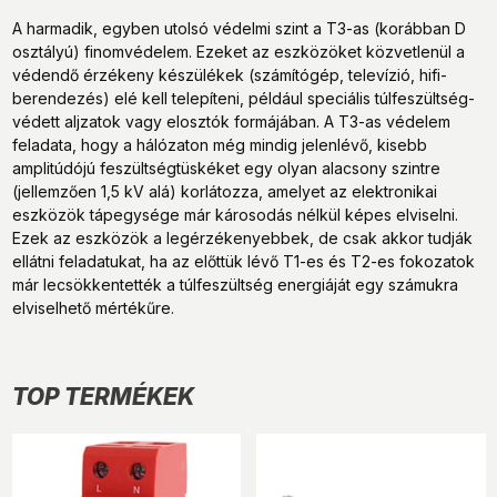
A harmadik, egyben utolsó védelmi szint a T3-as (korábban D
osztályú) finomvédelem. Ezeket az eszközöket közvetlenül a
védendő érzékeny készülékek (számítógép, televízió, hifi-
berendezés) elé kell telepíteni, például speciális túlfeszültség-
védett aljzatok vagy elosztók formájában. A T3-as védelem
feladata, hogy a hálózaton még mindig jelenlévő, kisebb
amplitúdójú feszültségtüskéket egy olyan alacsony szintre
(jellemzően 1,5 kV alá) korlátozza, amelyet az elektronikai
eszközök tápegysége már károsodás nélkül képes elviselni.
Ezek az eszközök a legérzékenyebbek, de csak akkor tudják
ellátni feladatukat, ha az előttük lévő T1-es és T2-es fokozatok
már lecsökkentették a túlfeszültség energiáját egy számukra
elviselhető mértékűre.
TOP TERMÉKEK