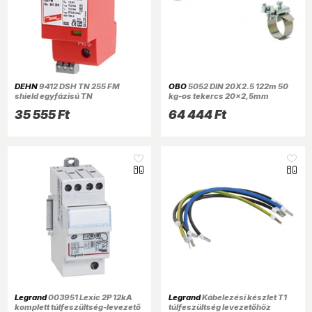
DEHN
9412 DSH TN 255 FM
OBO
5052 DIN 20X2.5 122m 50
shield egyfázisú TN
kg-os tekercs 20x2,5mm
rendszerhez
merítetten tűzihorganyzott/DIN
35 555 Ft
64 444 Ft
akalmazásoptimalizált 1. +2. típ.
EN ISO 1461 acélszalag
kombinált villámáram-levezető
Legrand
003951 Lexic 2P 12kA
Legrand
Kábelezési készlet T1
komplett túlfeszültség-levezető
túlfeszültség levezetőhöz