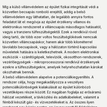
Míg a külső villámvédelem az épület fizikai integritását védi a
közvetlen becsapás romboló erejétől, addig a belső
villámvédelem egy láthatatlan, de legalább annyira fontos
feladatot lát el: megóvja az épület érzékeny villamos és
elektronikus rendszereit a villámcsapás másodlagos hatásaitól,
vagyis a tranziens túlfeszültségektől. Ezek a rendkívül rövid
ideig tartó, de több ezer voltos feszültséglökések nemcsak
közvetlen villámcsapáskor, hanem akár több kilométerrel
távolabbi becsapások, vagy a hálózaton történő kapcsolási
műveletek hatására is keletkezhetnek. A modern elektronikai
eszközök – számítógépek, televíziók, okosotthon-rendszerek,
vezérlőegységek – mikroprocesszorai rendkívül érzékenyek
ezekre a túlfeszültségekre, amelyek helyrehozhatatlan károkat
okozhatnak bennük.
A belső villámvédelem alapelve a potenciálkiegyenlítés. A
rendszer célja, hogy megakadályozza a veszélyes
potenciálkülönbségek kialakulását az épület különböző
vezetőképes részei között. Ez magában foglalja az erősáramú
hálózat vezetékeit, a távközlési és adatkábeleket, valamint a
fémből készült gáz- és vízvezetékeket is. Az összes ilyen