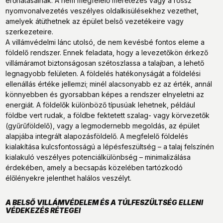
erőhatásainak. A nem megfelelő méretezés vagy a rossz
nyomvonalvezetés veszélyes oldalkisülésekhez vezethet,
amelyek átüthetnek az épület belső vezetékeire vagy
szerkezeteire.
A villámvédelmi lánc utolsó, de nem kevésbé fontos eleme a
földelő rendszer. Ennek feladata, hogy a levezetőkön érkező
villámáramot biztonságosan szétoszlassa a talajban, a lehető
legnagyobb felületen. A földelés hatékonyságát a földelési
ellenállás értéke jellemzi; minél alacsonyabb ez az érték, annál
könnyebben és gyorsabban képes a rendszer elnyeletni az
energiát. A földelők különböző típusúak lehetnek, például
földbe vert rudak, a földbe fektetett szalag- vagy körvezetők
(gyűrűföldelő), vagy a legmodernebb megoldás, az épület
alapjába integrált alapozásföldelő. A megfelelő földelés
kialakítása kulcsfontosságú a lépésfeszültség – a talaj felszínén
kialakuló veszélyes potenciálkülönbség – minimalizálása
érdekében, amely a becsapás közelében tartózkodó
élőlényekre jelenthet halálos veszélyt.
A BELSŐ VILLÁMVÉDELEM ÉS A TÚLFESZÜLTSÉG ELLENI
VÉDEKEZÉS RÉTEGEI