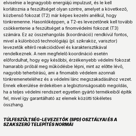
elviselnie a legnagyobb energiájú impulzust, és le kell
korlátoznia a feszültséget olyan szintre, amelyet a következő,
közbenső fokozat (T2) már képes kezelni anélkül, hogy
tönkremenne. Hasonlóképpen, a T2-es levezetőnek kell tovább
csökkentenie a feszültséget a finomvédelmi fokozat (T3)
számára. Ez az összehangolás (koordináció) rendkívül fontos,
mivel a különböző technológiájú (pl. szikraköz, varisztor)
levezetők eltérő reakcióidővel és karakterisztikával
rendelkeznek. A nem megfelelő koordináció esetén
előfordulhat, hogy egy későbbi, érzékenyebb védelmi fokozat
hamarabb próbál meg működésbe lépni, mint az előtte lévő,
nagyobb teherbírású, ami a finomabb védelem azonnali
tönkremeneteléhez és a védelmi lánc megszakadásához vezet.
Ennek elkerülése érdekében a legbiztonságosabb megoldás,
ha a teljes védelmi rendszert egyetlen gyártó termékeiből építik
fel, mivel így garantálható az elemek közötti tökéletes
összhang.
TÚLFESZÜLTSÉG-LEVEZETŐK (SPD) OSZTÁLYAI ÉS A
SZAKSZERŰ TELEPÍTÉS NORMÁI