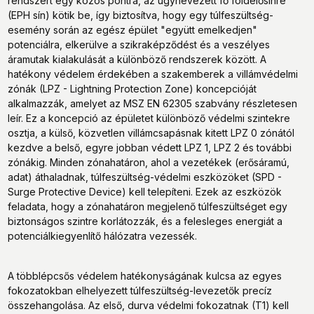
rendszert egy közös pontra, az úgynevezett fő földelősínre
(EPH sín) kötik be, így biztosítva, hogy egy túlfeszültség-
esemény során az egész épület "együtt emelkedjen"
potenciálra, elkerülve a szikraképződést és a veszélyes
áramutak kialakulását a különböző rendszerek között. A
hatékony védelem érdekében a szakemberek a villámvédelmi
zónák (LPZ - Lightning Protection Zone) koncepcióját
alkalmazzák, amelyet az MSZ EN 62305 szabvány részletesen
leír. Ez a koncepció az épületet különböző védelmi szintekre
osztja, a külső, közvetlen villámcsapásnak kitett LPZ 0 zónától
kezdve a belső, egyre jobban védett LPZ 1, LPZ 2 és további
zónákig. Minden zónahatáron, ahol a vezetékek (erősáramú,
adat) áthaladnak, túlfeszültség-védelmi eszközöket (SPD -
Surge Protective Device) kell telepíteni. Ezek az eszközök
feladata, hogy a zónahatáron megjelenő túlfeszültséget egy
biztonságos szintre korlátozzák, és a felesleges energiát a
potenciálkiegyenlítő hálózatra vezessék.
A többlépcsős védelem hatékonyságának kulcsa az egyes
fokozatokban elhelyezett túlfeszültség-levezetők precíz
összehangolása. Az első, durva védelmi fokozatnak (T1) kell