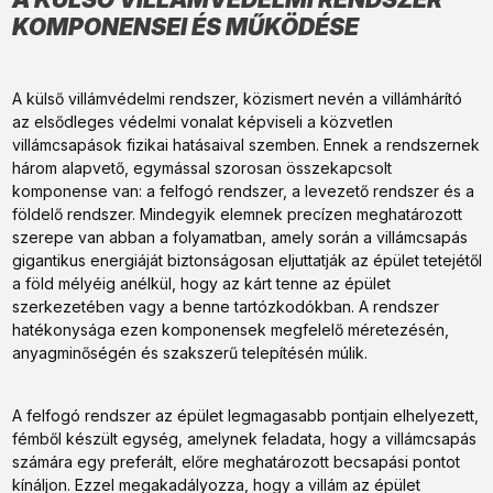
KOMPONENSEI ÉS MŰKÖDÉSE
A külső villámvédelmi rendszer, közismert nevén a villámhárító
az elsődleges védelmi vonalat képviseli a közvetlen
villámcsapások fizikai hatásaival szemben. Ennek a rendszernek
három alapvető, egymással szorosan összekapcsolt
komponense van: a felfogó rendszer, a levezető rendszer és a
földelő rendszer. Mindegyik elemnek precízen meghatározott
szerepe van abban a folyamatban, amely során a villámcsapás
gigantikus energiáját biztonságosan eljuttatják az épület tetejétől
a föld mélyéig anélkül, hogy az kárt tenne az épület
szerkezetében vagy a benne tartózkodókban. A rendszer
hatékonysága ezen komponensek megfelelő méretezésén,
anyagminőségén és szakszerű telepítésén múlik.
A felfogó rendszer az épület legmagasabb pontjain elhelyezett,
fémből készült egység, amelynek feladata, hogy a villámcsapás
számára egy preferált, előre meghatározott becsapási pontot
kínáljon. Ezzel megakadályozza, hogy a villám az épület