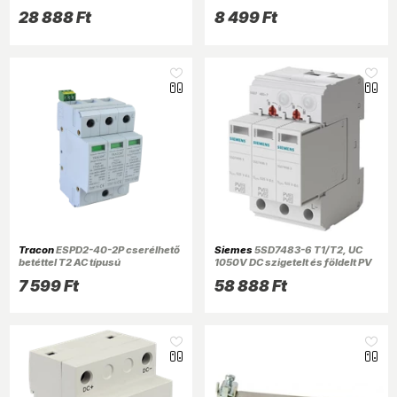
28 888 Ft
8 499 Ft
Tracon
ESPD2-40-2P cserélhető
Siemes
5SD7483-6 T1/T2, UC
betéttel T2 AC típusú
1050V DC szigetelt és földelt PV
túlfeszültség levezető
rendszerekhez túlfeszültség
7 599 Ft
58 888 Ft
levezető