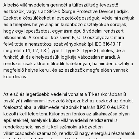
A belső villámvédelem gerincét a túlfeszültség-levezető
eszközök, vagyis az SPD-k (Surge Protective Device) adják.
Ezeket a készülékeket a levezetőképességük, védelmi szintjük
és a telepítés helye alapján különböző osztályokba sorolják,
hogy egy lépcsőzetes, egymásra épülő védelmi rendszert
alkossanak. A korábbi, közismert B, C, D osztályozást mára
felváltotta a nemzetközi szabványoknak (pl. IEC 61643-11)
megfelelő T1, T2, T3 (Type 1, Type 2, Type 3) jelölés, de a
funkciójuk és elhelyezésük logikája változatlan maradt. A
rendszer csak akkor működik hatékonyan, ha minden osztály a
megfelelő helyre kerül, és az eszközök megfelelően vannak
koordinálva.
Az első és legerősebb védelmi vonalat a T1-es (korábban B
osztályú) villámáram-levezető képezi. Ezt az eszközt az épület
főelosztójába, a villámvédelmi zónák határán (LPZ 0 és LPZ 1
között) kell telepíteni. Különösen fontos az alkalmazása olyan
épületeknél, amelyek külső villámvédelmi rendszerrel is
rendelkeznek, mivel itt kell számolni a közvetlen
villámcsapásból származó, rendkívül nagy energiájú részáramok