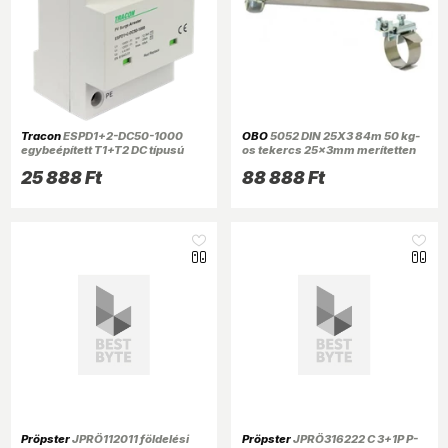
Tracon
ESPD1+2-DC50-1000
OBO
5052 DIN 25X3 84m 50 kg-
egybeépített T1+T2 DC típusú
os tekercs 25x3mm merítetten
túlfeszültséglevezető
tűzihorganyzott/DIN EN ISO 1461
25 888 Ft
88 888 Ft
acélszalag
Pröpster
JPRÖ112011 földelési
Pröpster
JPRÖ316222 C 3+1P P-