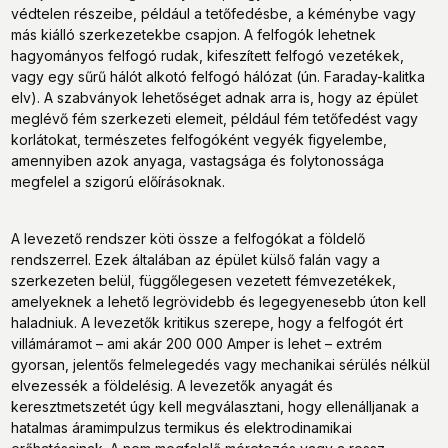
védtelen részeibe, például a tetőfedésbe, a kéménybe vagy
más kiálló szerkezetekbe csapjon. A felfogók lehetnek
hagyományos felfogó rudak, kifeszített felfogó vezetékek,
vagy egy sűrű hálót alkotó felfogó hálózat (ún. Faraday-kalitka
elv). A szabványok lehetőséget adnak arra is, hogy az épület
meglévő fém szerkezeti elemeit, például fém tetőfedést vagy
korlátokat, természetes felfogóként vegyék figyelembe,
amennyiben azok anyaga, vastagsága és folytonossága
megfelel a szigorú előírásoknak.
A levezető rendszer köti össze a felfogókat a földelő
rendszerrel. Ezek általában az épület külső falán vagy a
szerkezeten belül, függőlegesen vezetett fémvezetékek,
amelyeknek a lehető legrövidebb és legegyenesebb úton kell
haladniuk. A levezetők kritikus szerepe, hogy a felfogót ért
villámáramot – ami akár 200 000 Amper is lehet – extrém
gyorsan, jelentős felmelegedés vagy mechanikai sérülés nélkül
elvezessék a földelésig. A levezetők anyagát és
keresztmetszetét úgy kell megválasztani, hogy ellenálljanak a
hatalmas áramimpulzus termikus és elektrodinamikai