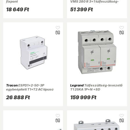
fixpont
VMS 280 R 3+1 túlfeszültség-
levezető
18 649 Ft
51 399 Ft
Tracon
ESPD1+2-50-3P
Legrand
Túlfeszültség-levezető
egybeépített T1+T2 AC típusú
T1 25KA 1P+N +SD
túlfeszültség levezető
26 888 Ft
159 999 Ft