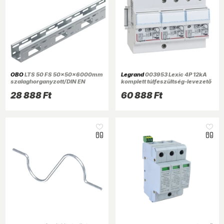
OBO
LTS 50 FS 50x50x6000mm
Legrand
003953 Lexic 4P 12kA
szalaghorganyzott/DIN EN
komplett túlfeszültség-levezető
10346 armatúratartó sín
28 888 Ft
60 888 Ft