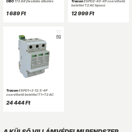
OBO
172 AR flexibilis átkötés
Tracon
ESPD2-40-4P cserélhető
betéttel T2 AC típusú
túlfeszültség levezető
1 689 Ft
12 999 Ft
Tracon
ESPD1+2-12.5-4P
cserélhető betéttel T1+T2 AC
típusú túlfeszültség levezető
24 444 Ft
A KÜLSŐ VILLÁMVÉDELMI RENDSZER