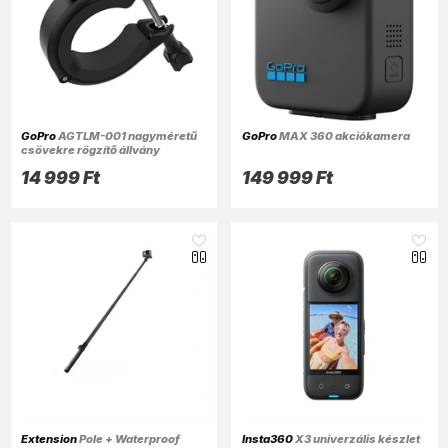
GoPro
AGTLM-001 nagyméretű
GoPro
MAX 360 akciókamera
csövekre rögzítő állvány
14 999 Ft
149 999 Ft
Extension
Pole + Waterproof
Insta360
X3 univerzális készlet