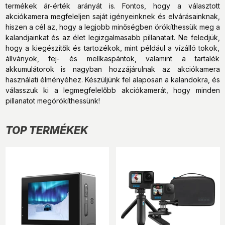
termékek ár-érték arányát is. Fontos, hogy a választott
akciókamera megfeleljen saját igényeinknek és elvárásainknak,
hiszen a cél az, hogy a legjobb minőségben örökíthessük meg a
kalandjainkat és az élet legizgalmasabb pillanatait. Ne feledjük,
hogy a kiegészítők és tartozékok, mint például a vízálló tokok,
állványok, fej- és mellkaspántok, valamint a tartalék
akkumulátorok is nagyban hozzájárulnak az akciókamera
használati élményéhez. Készüljünk fel alaposan a kalandokra, és
válasszuk ki a legmegfelelőbb akciókamerát, hogy minden
pillanatot megörökíthessünk!
TOP TERMÉKEK