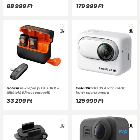
88 999 Ft
179 999 Ft
Hohem
mikrofon (2TX + 1RX +
Insta360
GO 3S Arctic 64GB
töltőtok) (Újracsomagolt)
fehér sportkamera
33 299 Ft
125 999 Ft