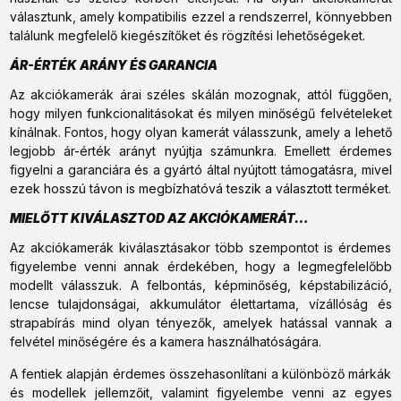
választunk, amely kompatibilis ezzel a rendszerrel, könnyebben
találunk megfelelő kiegészítőket és rögzítési lehetőségeket.
ÁR-ÉRTÉK ARÁNY ÉS GARANCIA
Az akciókamerák árai széles skálán mozognak, attól függően,
hogy milyen funkcionalitásokat és milyen minőségű felvételeket
kínálnak. Fontos, hogy olyan kamerát válasszunk, amely a lehető
legjobb ár-érték arányt nyújtja számunkra. Emellett érdemes
figyelni a garanciára és a gyártó által nyújtott támogatásra, mivel
ezek hosszú távon is megbízhatóvá teszik a választott terméket.
MIELŐTT KIVÁLASZTOD AZ AKCIÓKAMERÁT…
Az akciókamerák kiválasztásakor több szempontot is érdemes
figyelembe venni annak érdekében, hogy a legmegfelelőbb
modellt válasszuk. A felbontás, képminőség, képstabilizáció,
lencse tulajdonságai, akkumulátor élettartama, vízállóság és
strapabírás mind olyan tényezők, amelyek hatással vannak a
felvétel minőségére és a kamera használhatóságára.
A fentiek alapján érdemes összehasonlítani a különböző márkák
és modellek jellemzőit, valamint figyelembe venni az egyes