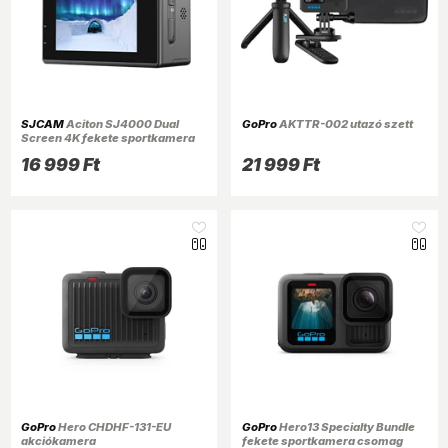
SJCAM
Aciton SJ4000 Dual
GoPro
AKTTR-002 utazó szett
Screen 4K fekete sportkamera
16 999 Ft
21 999 Ft
GoPro
Hero CHDHF-131-EU
GoPro
Hero13 Specialty Bundle
akciókamera
fekete sportkamera csomag