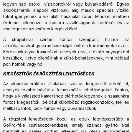
legyen szó esőről, vízisportokról vagy búvárkodásról. Egyes
akciókamerák alapból vízállóak, míg mások speciális vízálló
tokot igényelnek a víz alatti használat során. Mindkét esetben
érdemes ellenőrizni a kamera vízállóságának mértékét és az
esetlegesen szükséges kiegészítőket.
A strapabírás szintén fontos szempont, hiszen az
akciókamerákat gyakran használják extrém körülmények között.
Keressünk olyan kamerákat, amelyek erős, ütésálló anyagokból
készültek, illetve ellenállnak a külső behatásoknak, mint például
por, homok vagy hó.
KIEGÉSZÍTŐK ÉS RÖGZÍTÉSI LEHETŐSÉGEK
Az akciókamerákhoz általában számos kiegészítő érhető el,
amelyek tovább bővítik a felhasználási lehetőségeket. Fontos,
hogy a kiválasztott kamerához elérhetők legyenek a számunkra
fontos kiegészítők, például különböző rögzítőkonzolok, fej- és
mellkaspántok, biciklitartók vagy búvármaszkok.
A rögzítési lehetőségek közül az egyik legnépszerűbb a
GoPro-féle csatlakozórendszer, amely számos gyártó által
használt és széles körben elterjedt. Ha olyan akciókamerát