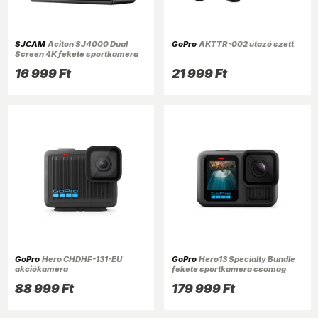
SJCAM
Aciton SJ4000 Dual
GoPro
AKTTR-002 utazó szett
Screen 4K fekete sportkamera
16 999 Ft
21 999 Ft
GoPro
Hero CHDHF-131-EU
GoPro
Hero13 Specialty Bundle
akciókamera
fekete sportkamera csomag
88 999 Ft
179 999 Ft