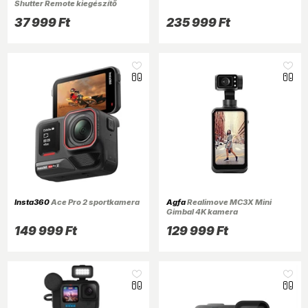
Shutter Remote kiegészítő
37 999 Ft
235 999 Ft
Insta360
Ace Pro 2 sportkamera
Agfa
Realimove MC3X Mini
Gimbal 4K kamera
149 999 Ft
129 999 Ft