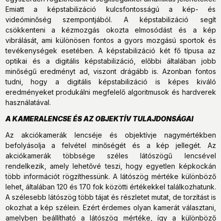
Emiatt a képstabilizáció kulcsfontosságú a kép- és
videóminőség szempontjából. A képstabilizáció segít
csökkenteni a kézmozgás okozta elmosódást és a kép
vibrálását, ami különösen fontos a gyors mozgású sportok és
tevékenységek esetében. A képstabilizáció két fő típusa az
optikai és a digitális képstabilizáció, előbbi általában jobb
minőségű eredményt ad, viszont drágább is. Azonban fontos
tudni, hogy a digitális képstabilizáció is képes kiváló
eredményeket produkálni megfelelő algoritmusok és hardverek
használatával.
A KAMERALENCSE ÉS AZ OBJEKTÍV TULAJDONSÁGAI
Az akciókamerák lencséje és objektívje nagymértékben
befolyásolja a felvétel minőségét és a kép jellegét. Az
akciókamerák többsége széles látószögű lencsével
rendelkezik, amely lehetővé teszi, hogy egyetlen képkockán
több információt rögzíthessünk. A látószög mértéke különböző
lehet, általában 120 és 170 fok közötti értékekkel találkozhatunk.
A szélesebb látószög több tájat és részletet mutat, de torzítást is
okozhat a kép szélein. Ezért érdemes olyan kamerát választani,
amelyben beállítható a látószög mértéke, így a különböző