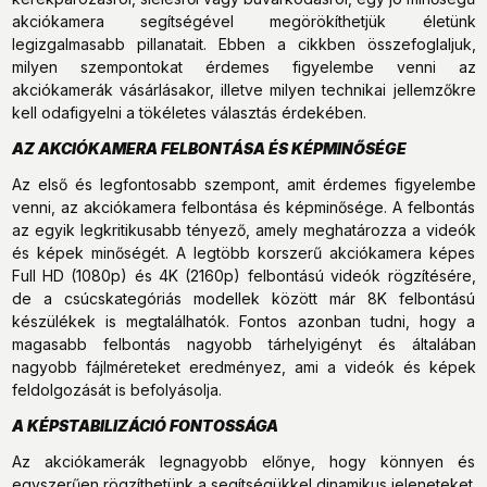
akciókamera segítségével megörökíthetjük életünk
legizgalmasabb pillanatait. Ebben a cikkben összefoglaljuk,
milyen szempontokat érdemes figyelembe venni az
akciókamerák vásárlásakor, illetve milyen technikai jellemzőkre
kell odafigyelni a tökéletes választás érdekében.
AZ AKCIÓKAMERA FELBONTÁSA ÉS KÉPMINŐSÉGE
Az első és legfontosabb szempont, amit érdemes figyelembe
venni, az akciókamera felbontása és képminősége. A felbontás
az egyik legkritikusabb tényező, amely meghatározza a videók
és képek minőségét. A legtöbb korszerű akciókamera képes
Full HD (1080p) és 4K (2160p) felbontású videók rögzítésére,
de a csúcskategóriás modellek között már 8K felbontású
készülékek is megtalálhatók. Fontos azonban tudni, hogy a
magasabb felbontás nagyobb tárhelyigényt és általában
nagyobb fájlméreteket eredményez, ami a videók és képek
feldolgozását is befolyásolja.
A KÉPSTABILIZÁCIÓ FONTOSSÁGA
Az akciókamerák legnagyobb előnye, hogy könnyen és
egyszerűen rögzíthetünk a segítségükkel dinamikus jeleneteket.