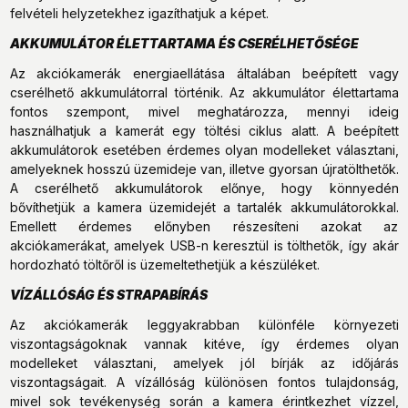
felvételi helyzetekhez igazíthatjuk a képet.
AKKUMULÁTOR ÉLETTARTAMA ÉS CSERÉLHETŐSÉGE
Az akciókamerák energiaellátása általában beépített vagy
cserélhető akkumulátorral történik. Az akkumulátor élettartama
fontos szempont, mivel meghatározza, mennyi ideig
használhatjuk a kamerát egy töltési ciklus alatt. A beépített
akkumulátorok esetében érdemes olyan modelleket választani,
amelyeknek hosszú üzemideje van, illetve gyorsan újratölthetők.
A cserélhető akkumulátorok előnye, hogy könnyedén
bővíthetjük a kamera üzemidejét a tartalék akkumulátorokkal.
Emellett érdemes előnyben részesíteni azokat az
akciókamerákat, amelyek USB-n keresztül is tölthetők, így akár
hordozható töltőről is üzemeltethetjük a készüléket.
VÍZÁLLÓSÁG ÉS STRAPABÍRÁS
Az akciókamerák leggyakrabban különféle környezeti
viszontagságoknak vannak kitéve, így érdemes olyan
modelleket választani, amelyek jól bírják az időjárás
viszontagságait. A vízállóság különösen fontos tulajdonság,
mivel sok tevékenység során a kamera érintkezhet vízzel,