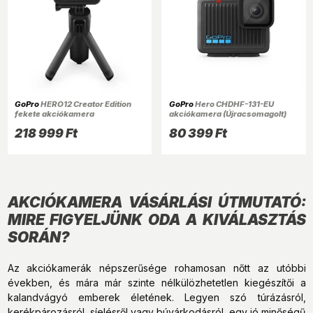
GoPro
HERO12 Creator Edition
GoPro
Hero CHDHF-131-EU
fekete akciókamera
akciókamera (Újracsomagolt)
218 999 Ft
80 399 Ft
AKCIÓKAMERA VÁSÁRLÁSI ÚTMUTATÓ:
MIRE FIGYELJÜNK ODA A KIVÁLASZTÁS
SORÁN?
Az akciókamerák népszerűsége rohamosan nőtt az utóbbi
években, és mára már szinte nélkülözhetetlen kiegészítői a
kalandvágyó emberek életének. Legyen szó túrázásról,
kerékpározásról, síelésről vagy búvárkodásról, egy jó minőségű