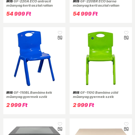
IRIS
GF-220A ECO antracit
IRIS
GF-220BR ECO barna
műanyag kerti asztal rattan
műanyag kerti asztal rattan
üveglappal 90x150cm
üveglappal 90x150cm
54 999 Ft
54 999 Ft
IRIS
GF-110BL Bambino kék
IRIS
GF-110G Bambino zöld
műanyag gyermek szék
műanyag gyermek szék
2 999 Ft
2 999 Ft