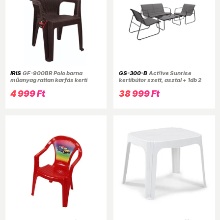
IRIS
GF-900BR Polo barna
GS-300-B
Act!ive Sunrise
műanyag rattan karfás kerti
kertibútor szett, asztal + 1db 2
szék
személyes kanapé + 2 db 1
4 999 Ft
38 999 Ft
személyes szék, fekete-antracit