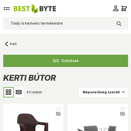
Kert
Szűrések
KERTI BÚTOR
43 találat