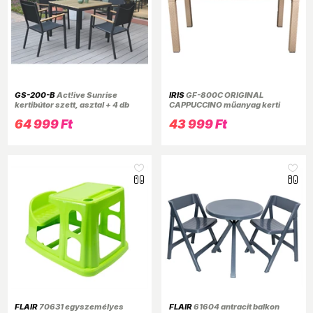
GS-200-B
Act!ive Sunrise
IRIS
GF-800C ORIGINAL
kertibútor szett, asztal + 4 db
CAPPUCCINO műanyag kerti
szék
asztal rattan 90x150cm
64 999 Ft
43 999 Ft
FLAIR
70631 egyszemélyes
FLAIR
61604 antracit balkon