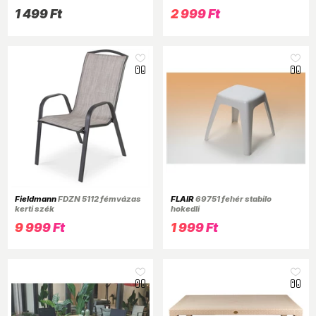
napágy mellé is 49x39x40cm
1 499 Ft
2 999 Ft
Fieldmann
FDZN 5112 fémvázas
FLAIR
69751 fehér stabilo
kerti szék
hokedli
9 999 Ft
1 999 Ft