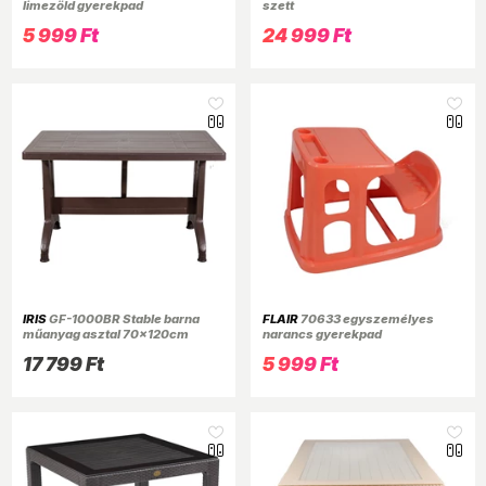
limezöld gyerekpad
szett
5 999 Ft
24 999 Ft
IRIS
GF-1000BR Stable barna
FLAIR
70633 egyszemélyes
műanyag asztal 70x120cm
narancs gyerekpad
(Használt - B)
17 799 Ft
5 999 Ft