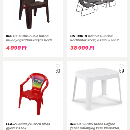
IRIS
GF-900BR Polo barna
GS-300-B
Act!ive Sunrise
műanyag rattan karfás kerti
kertibútor szett, asztal + 1db 2
szék
személyes kanapé + 2 db 1
4 999 Ft
38 999 Ft
személyes szék, fekete-antracit
FLAIR
Fantasy 60278 piros
IRIS
GF-500W Mono Coffee
gyerek szék
fehér műanyag kerti kisasztal,