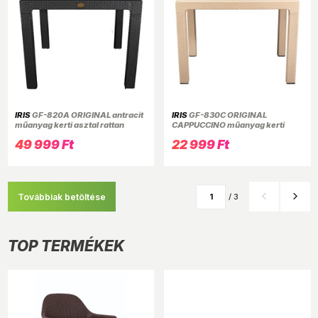
IRIS
GF-820A ORIGINAL antracit
IRIS
GF-830C ORIGINAL
műanyag kerti asztal rattan
CAPPUCCINO műanyag kerti
üveglappal 90x90cm
asztal rattan 70x100cm
49 999 Ft
22 999 Ft
Továbbiak betöltése
/ 3
TOP TERMÉKEK