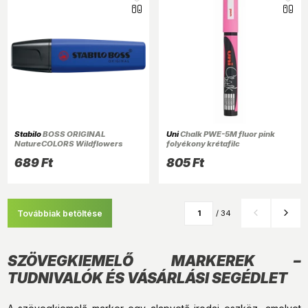
Stabilo
BOSS ORIGINAL
Uni
Chalk PWE-5M fluor pink
NatureCOLORS Wildflowers
folyékony krétafilc
Edition ultramarinkék
689 Ft
805 Ft
szövegkiemelő
Továbbiak betöltése
/ 34
SZÖVEGKIEMELŐ MARKEREK –
TUDNIVALÓK ÉS VÁSÁRLÁSI SEGÉDLET