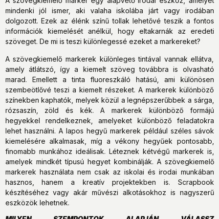
A szövegkiemelő marker egy alapvető irodai eszköz, amelyet
mindenki jól ismer, aki valaha iskolába járt vagy irodában
dolgozott. Ezek az élénk színű tollak lehetővé teszik a fontos
információk kiemelését anélkül, hogy eltakarnák az eredeti
szöveget. De mi is teszi különlegessé ezeket a markereket?
A szövegkiemelő markerek különleges tintával vannak ellátva,
amely átlátszó, így a kiemelt szöveg továbbra is olvasható
marad. Emellett a tinta fluoreszkáló hatású, ami különösen
szembeötlővé teszi a kiemelt részeket. A markerek különböző
színekben kaphatók, melyek közül a legnépszerűbbek a sárga,
rózsaszín, zöld és kék. A markerek különböző formájú
hegyekkel rendelkeznek, amelyeket különböző feladatokra
lehet használni. A lapos hegyű markerek például széles sávok
kiemelésére alkalmasak, míg a vékony hegyűek pontosabb,
finomabb munkához ideálisak. Léteznek kétvégű markerek is,
amelyek mindkét típusú hegyet kombinálják. A szövegkiemelő
markerek használata nem csak az iskolai és irodai munkában
hasznos, hanem a kreatív projektekben is. Scrapbook
készítéséhez vagy akár művészi alkotásokhoz is nagyszerű
eszközök lehetnek.
MILYEN SZEMPONTOK ALAPJÁN VÁLASSZ