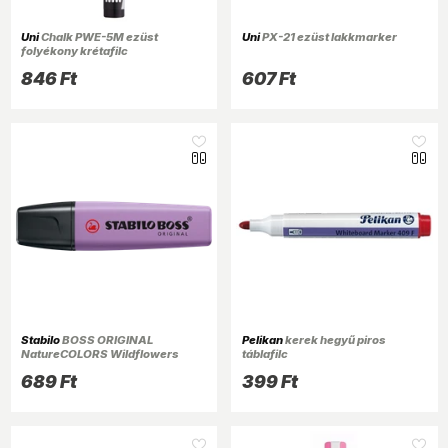
Uni
Chalk PWE-5M ezüst
Uni
PX-21 ezüst lakkmarker
folyékony krétafilc
846 Ft
607 Ft
Stabilo
BOSS ORIGINAL
Pelikan
kerek hegyű piros
NatureCOLORS Wildflowers
táblafilc
Edition szürkéslila
689 Ft
399 Ft
szövegkiemelő