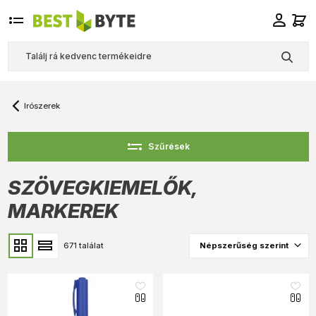
Irószerek
Szűrések
SZÖVEGKIEMELŐK,
MARKEREK
671 találat