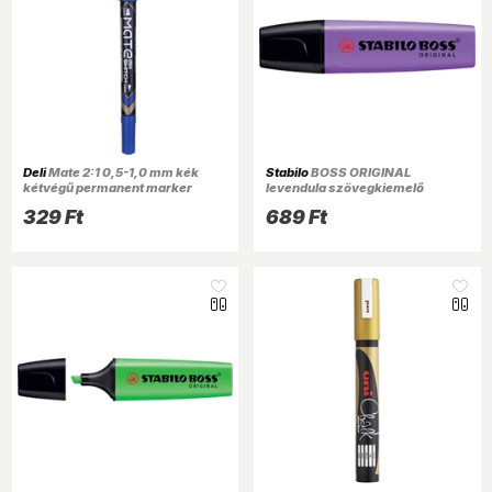
Deli
Mate 2:1 0,5-1,0 mm kék
Stabilo
BOSS ORIGINAL
kétvégű permanent marker
levendula szövegkiemelő
329 Ft
689 Ft