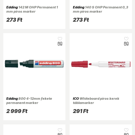
Edding
142 M OHP Permanent 1
Edding
140 S OHP Permanent 0,3
mm piros marker
mm piros marker
273 Ft
273 Ft
Edding
800 4-12mm fekete
ICO
Whiteboard piros kerek
permanent marker
táblamarker
2 999 Ft
291 Ft