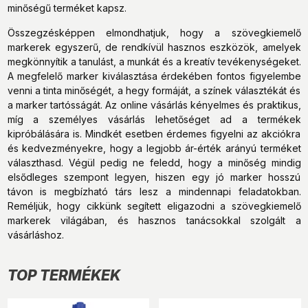
minőségű terméket kapsz.
Összegzésképpen elmondhatjuk, hogy a szövegkiemelő
markerek egyszerű, de rendkívül hasznos eszközök, amelyek
megkönnyítik a tanulást, a munkát és a kreatív tevékenységeket.
A megfelelő marker kiválasztása érdekében fontos figyelembe
venni a tinta minőségét, a hegy formáját, a színek választékát és
a marker tartósságát. Az online vásárlás kényelmes és praktikus,
míg a személyes vásárlás lehetőséget ad a termékek
kipróbálására is. Mindkét esetben érdemes figyelni az akciókra
és kedvezményekre, hogy a legjobb ár-érték arányú terméket
választhasd. Végül pedig ne feledd, hogy a minőség mindig
elsődleges szempont legyen, hiszen egy jó marker hosszú
távon is megbízható társ lesz a mindennapi feladatokban.
Reméljük, hogy cikkünk segített eligazodni a szövegkiemelő
markerek világában, és hasznos tanácsokkal szolgált a
vásárláshoz.
TOP TERMÉKEK