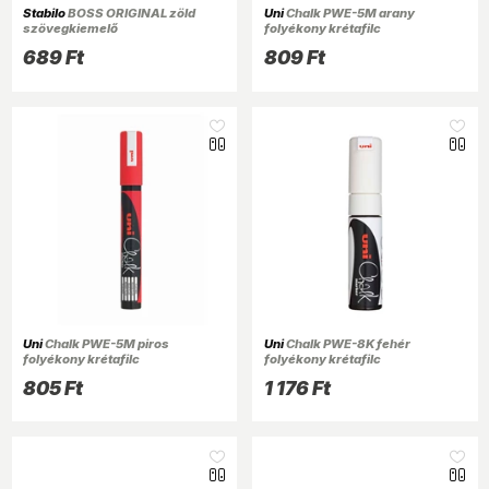
Stabilo
BOSS ORIGINAL zöld
Uni
Chalk PWE-5M arany
szövegkiemelő
folyékony krétafilc
689 Ft
809 Ft
Uni
Chalk PWE-5M piros
Uni
Chalk PWE-8K fehér
folyékony krétafilc
folyékony krétafilc
805 Ft
1 176 Ft