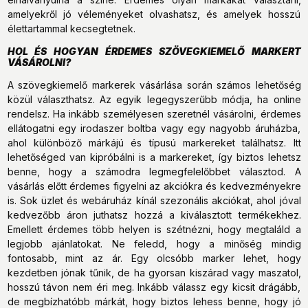
amelyekről jó véleményeket olvashatsz, és amelyek hosszú
élettartammal kecsegtetnek.
HOL ÉS HOGYAN ÉRDEMES SZÖVEGKIEMELŐ MARKERT
VÁSÁROLNI?
A szövegkiemelő markerek vásárlása során számos lehetőség
közül választhatsz. Az egyik legegyszerűbb módja, ha online
rendelsz. Ha inkább személyesen szeretnél vásárolni, érdemes
ellátogatni egy irodaszer boltba vagy egy nagyobb áruházba,
ahol különböző márkájú és típusú markereket találhatsz. Itt
lehetőséged van kipróbálni is a markereket, így biztos lehetsz
benne, hogy a számodra legmegfelelőbbet választod. A
vásárlás előtt érdemes figyelni az akciókra és kedvezményekre
is. Sok üzlet és webáruház kínál szezonális akciókat, ahol jóval
kedvezőbb áron juthatsz hozzá a kiválasztott termékekhez.
Emellett érdemes több helyen is szétnézni, hogy megtaláld a
legjobb ajánlatokat. Ne feledd, hogy a minőség mindig
fontosabb, mint az ár. Egy olcsóbb marker lehet, hogy
kezdetben jónak tűnik, de ha gyorsan kiszárad vagy maszatol,
hosszú távon nem éri meg. Inkább válassz egy kicsit drágább,
de megbízhatóbb márkát, hogy biztos lehess benne, hogy jó