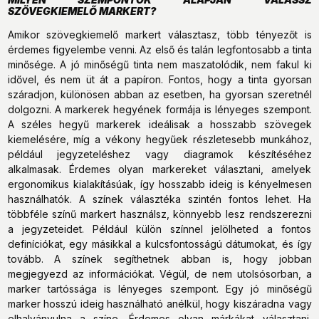
SZÖVEGKIEMELŐ MARKERT?
Amikor szövegkiemelő markert választasz, több tényezőt is
érdemes figyelembe venni. Az első és talán legfontosabb a tinta
minősége. A jó minőségű tinta nem maszatolódik, nem fakul ki
idővel, és nem üt át a papíron. Fontos, hogy a tinta gyorsan
száradjon, különösen abban az esetben, ha gyorsan szeretnél
dolgozni. A markerek hegyének formája is lényeges szempont.
A széles hegyű markerek ideálisak a hosszabb szövegek
kiemelésére, míg a vékony hegyűek részletesebb munkához,
például jegyzeteléshez vagy diagramok készítéséhez
alkalmasak. Érdemes olyan markereket választani, amelyek
ergonomikus kialakításúak, így hosszabb ideig is kényelmesen
használhatók. A színek választéka szintén fontos lehet. Ha
többféle színű markert használsz, könnyebb lesz rendszerezni
a jegyzeteidet. Például külön színnel jelölheted a fontos
definíciókat, egy másikkal a kulcsfontosságú dátumokat, és így
tovább. A színek segíthetnek abban is, hogy jobban
megjegyezd az információkat. Végül, de nem utolsósorban, a
marker tartóssága is lényeges szempont. Egy jó minőségű
marker hosszú ideig használható anélkül, hogy kiszáradna vagy
elhalványulna a színe. Érdemes olyan márkákat választani,