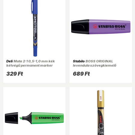
Deli
Mate 2:1 0,5-1,0 mm kék
Stabilo
BOSS ORIGINAL
kétvégű permanent marker
levendula szövegkiemelő
329 Ft
689 Ft