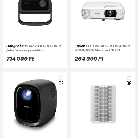
Dangbei
MP1 Max 4K UHD 3100L
Epson
EH-TW840 Full HD 4000L
fekete lézer projektor
HDMI/USB/Miracast 3LCD
projektor
714 999 Ft
264 999 Ft