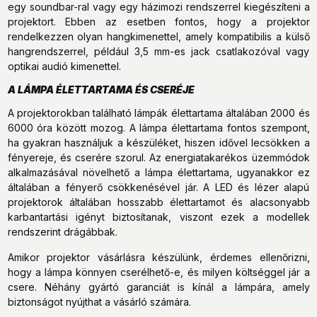
egy soundbar-ral vagy egy házimozi rendszerrel kiegészíteni a
projektort. Ebben az esetben fontos, hogy a projektor
rendelkezzen olyan hangkimenettel, amely kompatibilis a külső
hangrendszerrel, például 3,5 mm-es jack csatlakozóval vagy
optikai audió kimenettel.
A LÁMPA ÉLETTARTAMA ÉS CSERÉJE
A projektorokban található lámpák élettartama általában 2000 és
6000 óra között mozog. A lámpa élettartama fontos szempont,
ha gyakran használjuk a készüléket, hiszen idővel lecsökken a
fényereje, és cserére szorul. Az energiatakarékos üzemmódok
alkalmazásával növelhető a lámpa élettartama, ugyanakkor ez
általában a fényerő csökkenésével jár. A LED és lézer alapú
projektorok általában hosszabb élettartamot és alacsonyabb
karbantartási igényt biztosítanak, viszont ezek a modellek
rendszerint drágábbak.
Amikor projektor vásárlásra készülünk, érdemes ellenőrizni,
hogy a lámpa könnyen cserélhető-e, és milyen költséggel jár a
csere. Néhány gyártó garanciát is kínál a lámpára, amely
biztonságot nyújthat a vásárló számára.