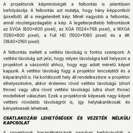
A projektorok képminőségét a felbontás is jelentősen
befolyásolja. A felbontás azt mutatja, hogy hány képpontból
(pixelből) áll a megjelenített kép. Minél nagyobb a felbontás,
annál részletgazdagabb a kép. A legelterjedtebb felbontások
az SVGA (800x600 pixel), az XGA (1024x768 pixel), a WXGA
(1280x800 pixel), a Full HD (1920x1080 pixel) és a 4K
(3840x2160 pixel).
A felbontás mellett a vetítési távolság is fontos szempont. A
vetítési távolság azt jelzi, hogy milyen távolságra kell helyezni a
projektort a vászontól ahhoz, hogy egy adott méretű képet
kapjunk. A vetítési távolság függ a projektor lencséjétől és a
képaránytól is. Ha korlátozott hely áll rendelkezésre a projektor
elhelyezésére, akkor érdemes rövid vetítési távolságú (short
throw) vagy ultra rövid vetítési távolságú (ultra short throw)
modelleket választani. Ezek a projektorok képesek nagy képet
vetíteni rövidebb távolságról is, így helytakarékosak és
kényelmesek lehetnek.
CSATLAKOZÁSI LEHETŐSÉGEK ÉS VEZETÉK NÉLKÜLI
KAPCSOLAT
A projektorok használhatóságát nagyban befolyásolják a