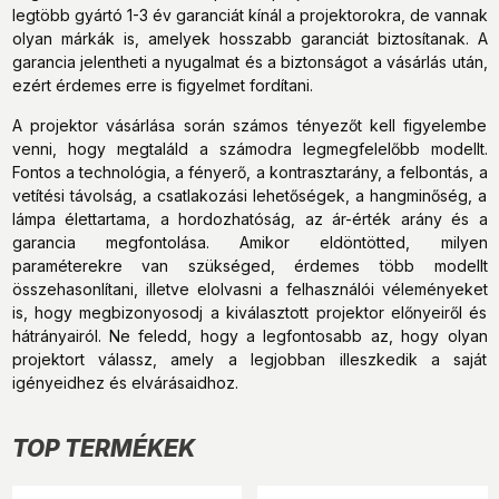
legtöbb gyártó 1-3 év garanciát kínál a projektorokra, de vannak
olyan márkák is, amelyek hosszabb garanciát biztosítanak. A
garancia jelentheti a nyugalmat és a biztonságot a vásárlás után,
ezért érdemes erre is figyelmet fordítani.
A projektor vásárlása során számos tényezőt kell figyelembe
venni, hogy megtaláld a számodra legmegfelelőbb modellt.
Fontos a technológia, a fényerő, a kontrasztarány, a felbontás, a
vetítési távolság, a csatlakozási lehetőségek, a hangminőség, a
lámpa élettartama, a hordozhatóság, az ár-érték arány és a
garancia megfontolása. Amikor eldöntötted, milyen
paraméterekre van szükséged, érdemes több modellt
összehasonlítani, illetve elolvasni a felhasználói véleményeket
is, hogy megbizonyosodj a kiválasztott projektor előnyeiről és
hátrányairól. Ne feledd, hogy a legfontosabb az, hogy olyan
projektort válassz, amely a legjobban illeszkedik a saját
igényeidhez és elvárásaidhoz.
TOP TERMÉKEK