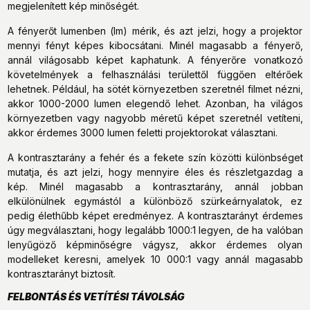
megjelenített kép minőségét.
A fényerőt lumenben (lm) mérik, és azt jelzi, hogy a projektor
mennyi fényt képes kibocsátani. Minél magasabb a fényerő,
annál világosabb képet kaphatunk. A fényerőre vonatkozó
követelmények a felhasználási területtől függően eltérőek
lehetnek. Például, ha sötét környezetben szeretnél filmet nézni,
akkor 1000-2000 lumen elegendő lehet. Azonban, ha világos
környezetben vagy nagyobb méretű képet szeretnél vetíteni,
akkor érdemes 3000 lumen feletti projektorokat választani.
A kontrasztarány a fehér és a fekete szín közötti különbséget
mutatja, és azt jelzi, hogy mennyire éles és részletgazdag a
kép. Minél magasabb a kontrasztarány, annál jobban
elkülönülnek egymástól a különböző szürkeárnyalatok, ez
pedig élethűbb képet eredményez. A kontrasztarányt érdemes
úgy megválasztani, hogy legalább 1000:1 legyen, de ha valóban
lenyűgöző képminőségre vágysz, akkor érdemes olyan
modelleket keresni, amelyek 10 000:1 vagy annál magasabb
kontrasztarányt biztosít.
FELBONTÁS ÉS VETÍTÉSI TÁVOLSÁG