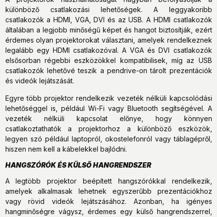
különböző csatlakozási lehetőségek. A leggyakoribb
csatlakozók a HDMI, VGA, DVI és az USB. A HDMI csatlakozók
általában a legjobb minőségű képet és hangot biztosítják, ezért
érdemes olyan projektorokat választani, amelyek rendelkeznek
legalább egy HDMI csatlakozóval. A VGA és DVI csatlakozók
elsősorban régebbi eszközökkel kompatibilisek, míg az USB
csatlakozók lehetővé teszik a pendrive-on tárolt prezentációk
és videók lejátszását.
Egyre több projektor rendelkezik vezeték nélküli kapcsolódási
lehetőséggel is, például Wi-Fi vagy Bluetooth segítségével. A
vezeték nélküli kapcsolat előnye, hogy könnyen
csatlakoztathatók a projektorhoz a különböző eszközök,
legyen szó például laptopról, okostelefonról vagy táblagépről,
hiszen nem kell a kábelekkel bajlódni.
HANGSZÓRÓK ÉS KÜLSŐ HANGRENDSZER
A legtöbb projektor beépített hangszórókkal rendelkezik,
amelyek alkalmasak lehetnek egyszerűbb prezentációkhoz
vagy rövid videók lejátszásához. Azonban, ha igényes
hangminőségre vágysz, érdemes egy külső hangrendszerrel,