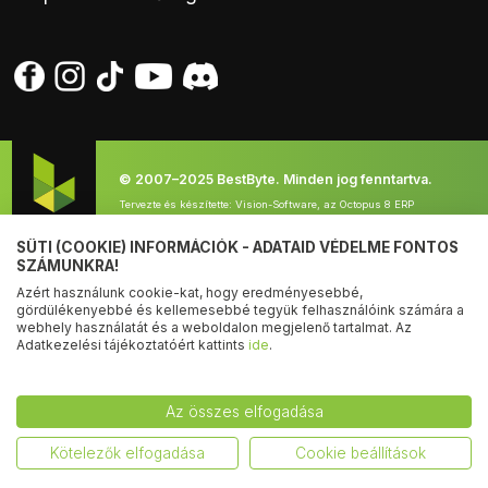
Online vitarendezés
Telefon:
+36 1 44 77 888
Pályázatok
E-mail:
info@bestbyte.hu
Hétfő-Szerda: 9:00 - 17:30
Csütörtök: 8:00 - 20:00
Péntek: 9:00 - 17:00
© 2007–2025 BestByte. Minden jog fenntartva.
Tervezte és készítette:
Vision-Software, az Octopus 8 ERP
forgalmazója
.
SÜTI (COOKIE) INFORMÁCIÓK - ADATAID VÉDELME FONTOS
SZÁMUNKRA!
Azért használunk cookie-kat, hogy eredményesebbé,
gördülékenyebbé és kellemesebbé tegyük felhasználóink számára a
Árukereső.hu
webhely használatát és a weboldalon megjelenő tartalmat. Az
Adatkezelési tájékoztatóért kattints
ide
.
Az összes elfogadása
Kötelezők elfogadása
Cookie beállítások