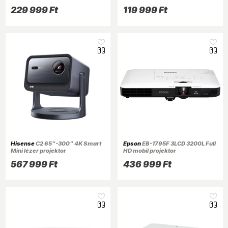
229 999 Ft
119 999 Ft
Hisense
C2 65"-300" 4K Smart
Epson
EB-1795F 3LCD 3200L Full
Mini lézer projektor
HD mobil projektor
567 999 Ft
436 999 Ft