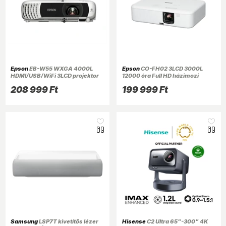
Epson
EB-W55 WXGA 4000L
Epson
CO-FH02 3LCD 3000L
HDMI/USB/WiFi 3LCD projektor
12000 óra Full HD házimozi
projektor
208 999 Ft
199 999 Ft
Samsung
LSP7T kivetítős lézer
Hisense
C2 Ultra 65"-300" 4K