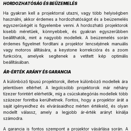
HORDOZHATÓSÁG ÉS BEÜZEMELÉS
Ha gyakran kell a projektorral utazni, vagy több helyiségben
használni, akkor érdemes a hordozhatóságot és a beüzemelés
egyszerűségét is figyelembe venni. A hordozható projektorok
kisebb méretűek, könnyebbek, és gyakran egyszerűbben
beállíthatók, mint a nagyobb modellek. A beüzemelés során
érdemes figyelmet fordítani a projektor lencséjének manuális
vagy motoros állítására, a keystone korrekcióra és a zoom
funkcióra, amelyek segítenek a vetített kép optimális
beállításában.
ÁR-ÉRTÉK ARÁNY ÉS GARANCIA
A különböző típusú projektorok, illetve különböző modellek ára
jelentősen eltérhet. A legolcsóbb projektorok már néhány
tízezer forintért elérhetők, míg a csúcskategóriás modellek több
százezer forintba kerülhetnek. Fontos, hogy a projektor árát a
saját igényeidhez és elvárásaidhoz mérten értékeld, és olyan
modellt válassz, amely a legjobb ár-érték arányt kínálja
számodra.
A garancia is fontos szempont a projektor vásárlása során. A