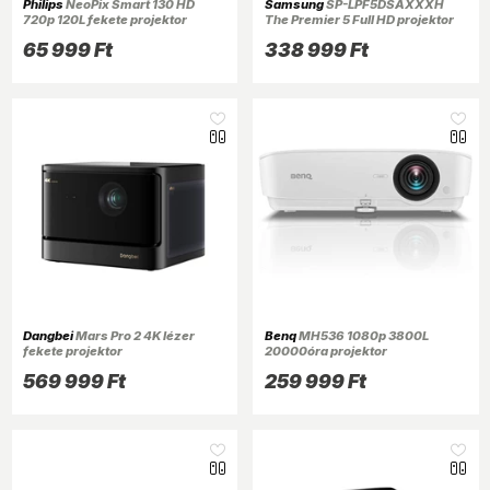
Philips
NeoPix Smart 130 HD
Samsung
SP-LPF5DSAXXXH
720p 120L fekete projektor
The Premier 5 Full HD projektor
65 999 Ft
338 999 Ft
Dangbei
Mars Pro 2 4K lézer
Benq
MH536 1080p 3800L
fekete projektor
20000óra projektor
569 999 Ft
259 999 Ft