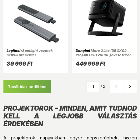
Logitech
Spotlight vezeték
Dangbei
Mars 2 Lite (DBOX02
nélküli presenter
Pro) 4K UHD 2000L fekete lézer
projektor
39 999 Ft
449 999 Ft
Továbbiak betöltése
/ 2
PROJEKTOROK – MINDEN, AMIT TUDNOD
KELL A LEGJOBB VÁLASZTÁS
ÉRDEKÉBEN
A projektorok napjainkban egyre népszerűbbek, hiszen