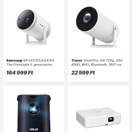
Samsung
SP-LFF3CLAXXXH
Tracer
Vivid Pro, HD 720p, 200
The Freestyle 2. generációs
ANSI, WiFi, Bluetooth, 180°-os
hordozható projektor
vetítési szög, hangszóró,
164 999 Ft
22 599 Ft
multimédia projektor