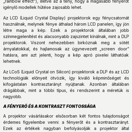
„rainbow effect”), illetve az a tény, hogy a magasabb fényerőt
igénylő modellek hűtése zajosabb lehet.
Az LCD (Liquid Crystal Display) projektorok egy fénycsatornát
használnak, melynek fénye áthalad három LCD panelen, így jön
létre maga a kép. Ezek a projektorok általában jobb
színmegjelenítést és alacsonyabb zajszintet kínálnak, mint a DLP
projektorok. Viszont nehezebben birkóznak meg a sötét
árnyalatokkal, és hajlamosak az úgynevezett „screen door”
hatásra, ami azt jelenti, hogy a kép apró pixelei láthatóak
lehetnek.
Az LCoS (Liquid Crystal on Silicon) projektorok a DLP és az LCD
technológiák előnyeit ötvözik, így kiváló képminőséget és
kifogástalan kontrasztarányt nyújtanak. Azonban általában
drágábbak, mint a többi típus, és rendszerint a méretük is
nagyobb.
A FÉNYERŐ ÉS A KONTRASZT FONTOSSÁGA
A projektor vásárlásakor elsősorban két fontos tulajdonságot
érdemes figyelembe venni: a fényerőt és a kontrasztarányt.
Ezek az értékek nagyban befolyásolják a projektor által