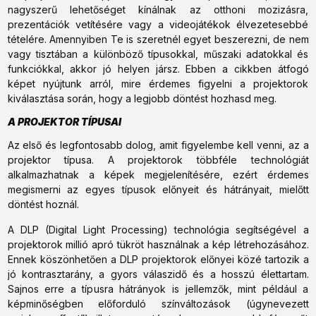
nagyszerű lehetőséget kínálnak az otthoni mozizásra,
prezentációk vetítésére vagy a videojátékok élvezetesebbé
tételére. Amennyiben Te is szeretnél egyet beszerezni, de nem
vagy tisztában a különböző típusokkal, műszaki adatokkal és
funkciókkal, akkor jó helyen jársz. Ebben a cikkben átfogó
képet nyújtunk arról, mire érdemes figyelni a projektorok
kiválasztása során, hogy a legjobb döntést hozhasd meg.
A PROJEKTOR TÍPUSAI
Az első és legfontosabb dolog, amit figyelembe kell venni, az a
projektor típusa. A projektorok többféle technológiát
alkalmazhatnak a képek megjelenítésére, ezért érdemes
megismerni az egyes típusok előnyeit és hátrányait, mielőtt
döntést hoznál.
A DLP (Digital Light Processing) technológia segítségével a
projektorok millió apró tükröt használnak a kép létrehozásához.
Ennek köszönhetően a DLP projektorok előnyei közé tartozik a
jó kontrasztarány, a gyors válaszidő és a hosszú élettartam.
Sajnos erre a típusra hátrányok is jellemzők, mint például a
képminőségben előforduló színváltozások (úgynevezett