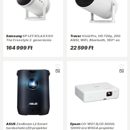
Samsung
SP-LFF3CLAXXXH
Tracer
Vivid Pro, HD 720p, 200
The Freestyle 2. generációs
ANSI, WiFi, Bluetooth, 180°-os
hordozható projektor
vetítési szög, hangszóró,
164 999 Ft
22 599 Ft
multimédia projektor
ASUS
ZenBeam L2 Smart
Epson
CO-W01 3LCD 3000L
hordozható LED projektor
12000 óra WXGA projektor