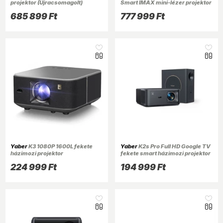
projektor (Újracsomagolt)
Smart IMAX mini-lézer projektor
685 899 Ft
777 999 Ft
Yaber
K3 1080P 1600L fekete
Yaber
K2s Pro Full HD Google TV
házimozi projektor
fekete smart házimozi projektor
224 999 Ft
194 999 Ft