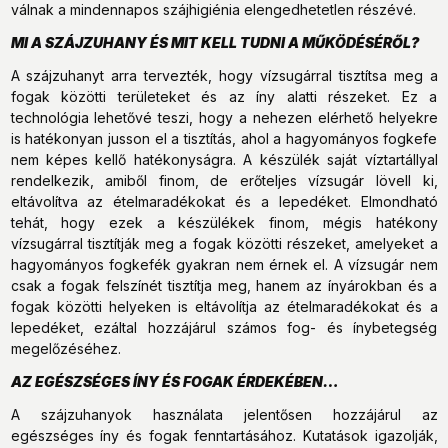
válnak a mindennapos szájhigiénia elengedhetetlen részévé.
MI A SZÁJZUHANY ÉS MIT KELL TUDNI A MŰKÖDÉSÉRŐL?
A szájzuhanyt arra tervezték, hogy vízsugárral tisztítsa meg a
fogak közötti területeket és az íny alatti részeket. Ez a
technológia lehetővé teszi, hogy a nehezen elérhető helyekre
is hatékonyan jusson el a tisztítás, ahol a hagyományos fogkefe
nem képes kellő hatékonyságra. A készülék saját víztartállyal
rendelkezik, amiből finom, de erőteljes vízsugár lövell ki,
eltávolítva az ételmaradékokat és a lepedéket. Elmondható
tehát, hogy ezek a készülékek finom, mégis hatékony
vízsugárral tisztítják meg a fogak közötti részeket, amelyeket a
hagyományos fogkefék gyakran nem érnek el. A vízsugár nem
csak a fogak felszínét tisztítja meg, hanem az ínyárokban és a
fogak közötti helyeken is eltávolítja az ételmaradékokat és a
lepedéket, ezáltal hozzájárul számos fog- és ínybetegség
megelőzéséhez.
AZ EGÉSZSÉGES ÍNY ÉS FOGAK ÉRDEKÉBEN…
A szájzuhanyok használata jelentősen hozzájárul az
egészséges íny és fogak fenntartásához. Kutatások igazolják,