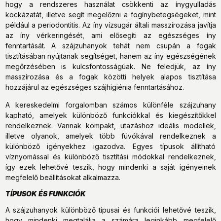
hogy a rendszeres használat csökkenti az ínygyulladás
kockázatát, illetve segít megelőzni a fogínybetegségeket, mint
például a periodontitis. Az íny vízsugár általi masszírozása javítja
az íny vérkeringését, ami elősegíti az egészséges íny
fenntartását. A szájzuhanyok tehát nem csupán a fogak
tisztításában nyújtanak segítséget, hanem az íny egészségének
megőrzésében is kulcsfontosságúak. Ne feledjük, az íny
masszírozása és a fogak közötti helyek alapos tisztítása
hozzájárul az egészséges szájhigiénia fenntartásához.
A kereskedelmi forgalomban számos különféle szájzuhany
kapható, amelyek különböző funkciókkal és kiegészítőkkel
rendelkeznek. Vannak kompakt, utazáshoz ideális modellek,
illetve olyanok, amelyek több fúvókával rendelkeznek a
különböző igényekhez igazodva. Egyes típusok állítható
víznyomással és különböző tisztítási módokkal rendelkeznek,
így ezek lehetővé teszik, hogy mindenki a saját igényeinek
megfelelő beállításokat alkalmazza.
TÍPUSOK ÉS FUNKCIÓK
A szájzuhanyok különböző típusai és funkciói lehetővé teszik,
hogy mindenki megtalálja a számára leginkább megfelelő