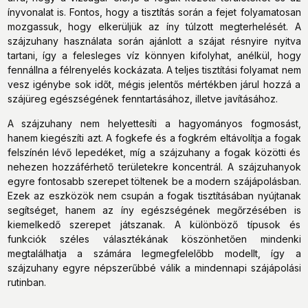
ínyvonalat is. Fontos, hogy a tisztítás során a fejet folyamatosan
mozgassuk, hogy elkerüljük az íny túlzott megterhelését. A
szájzuhany használata során ajánlott a szájat résnyire nyitva
tartani, így a felesleges víz könnyen kifolyhat, anélkül, hogy
fennállna a félrenyelés kockázata. A teljes tisztítási folyamat nem
vesz igénybe sok időt, mégis jelentős mértékben járul hozzá a
szájüreg egészségének fenntartásához, illetve javításához.
A szájzuhany nem helyettesíti a hagyományos fogmosást,
hanem kiegészíti azt. A fogkefe és a fogkrém eltávolítja a fogak
felszínén lévő lepedéket, míg a szájzuhany a fogak közötti és
nehezen hozzáférhető területekre koncentrál. A szájzuhanyok
egyre fontosabb szerepet töltenek be a modern szájápolásban.
Ezek az eszközök nem csupán a fogak tisztításában nyújtanak
segítséget, hanem az íny egészségének megőrzésében is
kiemelkedő szerepet játszanak. A különböző típusok és
funkciók széles választékának köszönhetően mindenki
megtalálhatja a számára legmegfelelőbb modellt, így a
szájzuhany egyre népszerűbbé válik a mindennapi szájápolási
rutinban.