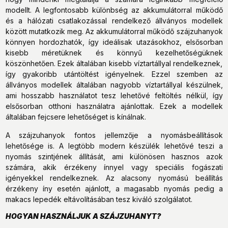
modellt. A legfontosabb különbség az akkumulátorral működő
és a hálózati csatlakozással rendelkező állványos modellek
között mutatkozik meg. Az akkumulátorral működő szájzuhanyok
könnyen hordozhatók, így ideálisak utazásokhoz, elsősorban
kisebb méretüknek és könnyű kezelhetőségüknek
köszönhetően. Ezek általában kisebb víztartállyal rendelkeznek,
így gyakoribb utántöltést igényelnek. Ezzel szemben az
állványos modellek általában nagyobb víztartállyal készülnek,
ami hosszabb használatot tesz lehetővé feltöltés nélkül, így
elsősorban otthoni használatra ajánlottak. Ezek a modellek
általában fejcsere lehetőséget is kínálnak.
A szájzuhanyok fontos jellemzője a nyomásbeállítások
lehetősége is. A legtöbb modern készülék lehetővé teszi a
nyomás szintjének állítását, ami különösen hasznos azok
számára, akik érzékeny ínnyel vagy speciális fogászati
igényekkel rendelkeznek. Az alacsony nyomású beállítás
érzékeny íny esetén ajánlott, a magasabb nyomás pedig a
makacs lepedék eltávolításában tesz kiváló szolgálatot.
HOGYAN HASZNÁLJUK A SZÁJZUHANYT?