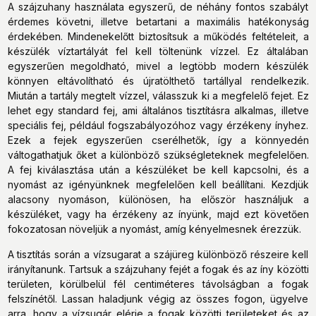
A szájzuhany használata egyszerű, de néhány fontos szabályt
érdemes követni, illetve betartani a maximális hatékonyság
érdekében. Mindenekelőtt biztosítsuk a működés feltételeit, a
készülék víztartályát fel kell töltenünk vízzel. Ez általában
egyszerűen megoldható, mivel a legtöbb modern készülék
könnyen eltávolítható és újratölthető tartállyal rendelkezik.
Miután a tartály megtelt vízzel, válasszuk ki a megfelelő fejet. Ez
lehet egy standard fej, ami általános tisztításra alkalmas, illetve
speciális fej, például fogszabályozóhoz vagy érzékeny ínyhez.
Ezek a fejek egyszerűen cserélhetők, így a könnyedén
váltogathatjuk őket a különböző szükségleteknek megfelelően.
A fej kiválasztása után a készüléket be kell kapcsolni, és a
nyomást az igényünknek megfelelően kell beállítani. Kezdjük
alacsony nyomáson, különösen, ha először használjuk a
készüléket, vagy ha érzékeny az ínyünk, majd ezt követően
fokozatosan növeljük a nyomást, amíg kényelmesnek érezzük.
A tisztítás során a vízsugarat a szájüreg különböző részeire kell
irányítanunk. Tartsuk a szájzuhany fejét a fogak és az íny közötti
területen, körülbelül fél centiméteres távolságban a fogak
felszínétől. Lassan haladjunk végig az összes fogon, ügyelve
arra, hogy a vízsugár elérje a fogak közötti területeket és az