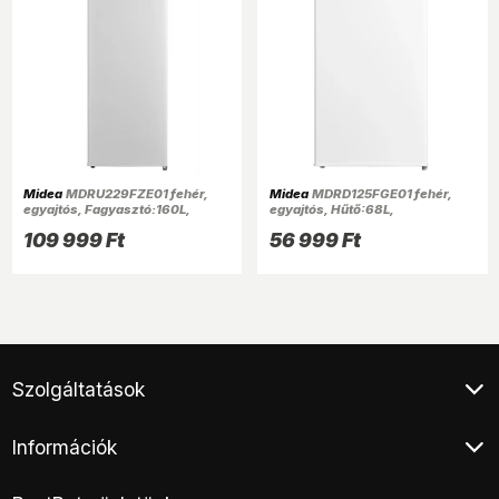
Midea
MDRU229FZE01 fehér,
Midea
MDRD125FGE01 fehér,
egyajtós, Fagyasztó:160L,
egyajtós, Hűtő:68L,
fagyasztószekrény
Fagyasztó:12L, hűtőszekrény
109 999 Ft
56 999 Ft
Szolgáltatások
Klíma értékesítés
Információk
Végleges adattörlés
Áruhitel
Általános Szerződési Feltételek
E-hulladék átvétel