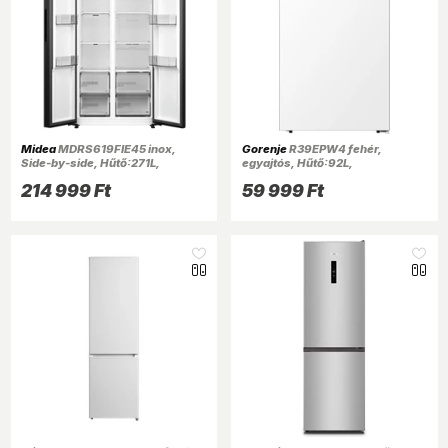
Midea
MDRS619FIE45 inox,
Gorenje
R39EPW4 fehér,
Side-by-side, Hűtő:271L,
egyajtós, Hűtő:92L,
Fagyasztó:189L, No frost
hűtőszekrény
214 999 Ft
59 999 Ft
hűtőszekrény