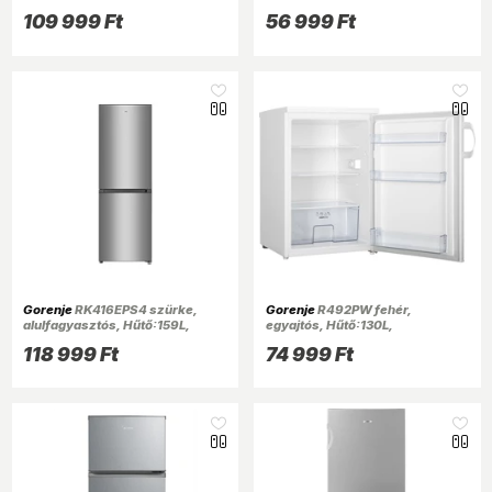
fagyasztószekrény
Fagyasztó:12L, hűtőszekrény
109 999 Ft
56 999 Ft
Gorenje
RK416EPS4 szürke,
Gorenje
R492PW fehér,
alulfagyasztós, Hűtő:159L,
egyajtós, Hűtő:130L,
Fagyasztó:71L, hűtőszekrény
hűtőszekrény
118 999 Ft
74 999 Ft