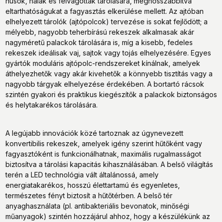
húsok, halak és felvágottak tárolására, meghosszabbítva
eltarthatóságukat a fagyasztás elkerülése mellett. Az ajtóban
elhelyezett tárolók (ajtópolcok) tervezése is sokat fejlődött; a
mélyebb, nagyobb teherbírású rekeszek alkalmasak akár
nagyméretű palackok tárolására is, míg a kisebb, fedeles
rekeszek ideálisak vaj, sajtok vagy tojás elhelyezésére. Egyes
gyártók moduláris ajtópolc-rendszereket kínálnak, amelyek
áthelyezhetők vagy akár kivehetők a könnyebb tisztítás vagy a
nagyobb tárgyak elhelyezése érdekében. A bortartó rácsok
szintén gyakori és praktikus kiegészítők a palackok biztonságos
és helytakarékos tárolására.
A legújabb innovációk közé tartoznak az úgynevezett
konvertibilis rekeszek, amelyek igény szerint hűtőként vagy
fagyasztóként is funkcionálhatnak, maximális rugalmasságot
biztosítva a tárolási kapacitás kihasználásában. A belső világítás
terén a LED technológia vált általánossá, amely
energiatakarékos, hosszú élettartamú és egyenletes,
természetes fényt biztosít a hűtőtérben. A belső tér
anyaghasználata (pl. antibakteriális bevonatok, minőségi
műanyagok) szintén hozzájárul ahhoz, hogy a készülékünk az