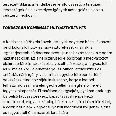
tervezett stílusa, a rendelkezésre álló összeg, a telepítési
lehetőségek és a személyes igények mérlegelése alapján
célszerű meghozni.
FÓKUSZBAN KOMBINÁLT HŰTŐSZEKRÉNYEK
A kombinált hűtőszekrények, amelyek egyetlen készülékházon
belül különálló hűtő- és fagyasztórekeszt kínálnak, a
legelterjedtebb hűtőberendezés-típusnak számítanak a modern
háztartásokban. Ez a népszerűség elsősorban a megváltozott
élelmiszertárolási szokásokra vezethető vissza; a fagyasztott
áruk széles körű elérhetősége, az otthoni ételkészítés és
tartósítás iránti igény, valamint a nagyobb tételben történő
bevásárlás mind hozzájárulnak ahhoz, hogy a legtöbb
felhasználó számára elengedhetetlen a megfelelő méretű
fagyasztókapacitás. Ellentétben az egyajtós, gyakran csak egy
kis belső fagyasztórekesz kapacitásával rendelkező
modellekkel, vagy a kizárólag hűtésre szolgáló készülékekkel,
a kombinált hűtők kiegyensúlyozott megoldást nyújtanak a friss
és fagyasztott élelmiszerek tárolására.