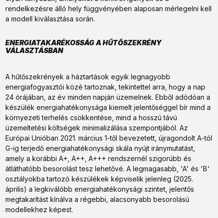
rendelkezésre álló hely függvényében alaposan mérlegelni kell
a modell kiválasztása során.
ENERGIATAKARÉKOSSÁG A HŰTŐSZEKRÉNY
VÁLASZTÁSBAN
A hűtőszekrények a háztartások egyik legnagyobb
energiafogyasztói közé tartoznak, tekintettel arra, hogy a nap
24 órájában, az év minden napján üzemelnek. Ebből adódóan a
készülék energiahatékonysága kiemelt jelentőséggel bír mind a
környezeti terhelés csökkentése, mind a hosszú távú
üzemeltetési költségek minimalizálása szempontjából. Az
Európai Unióban 2021. március 1-től bevezetett, újragondolt A-tól
G-ig terjedő energiahatékonysági skála nyújt iránymutatást,
amely a korábbi A+, A++, A+++ rendszernél szigorúbb és
átláthatóbb besorolást tesz lehetővé. A legmagasabb, 'A' és 'B'
osztályokba tartozó készülékek képviselik jelenleg (2025.
április) a legkiválóbb energiahatékonysági szintet, jelentős
megtakarítást kínálva a régebbi, alacsonyabb besorolású
modellekhez képest.