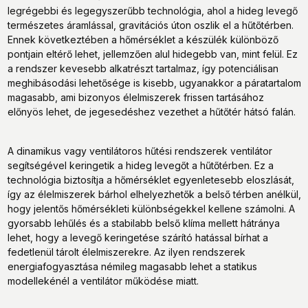
legrégebbi és legegyszerűbb technológia, ahol a hideg levegő
természetes áramlással, gravitációs úton oszlik el a hűtőtérben.
Ennek következtében a hőmérséklet a készülék különböző
pontjain eltérő lehet, jellemzően alul hidegebb van, mint felül. Ez
a rendszer kevesebb alkatrészt tartalmaz, így potenciálisan
meghibásodási lehetősége is kisebb, ugyanakkor a páratartalom
magasabb, ami bizonyos élelmiszerek frissen tartásához
előnyös lehet, de jegesedéshez vezethet a hűtőtér hátsó falán.
A dinamikus vagy ventilátoros hűtési rendszerek ventilátor
segítségével keringetik a hideg levegőt a hűtőtérben. Ez a
technológia biztosítja a hőmérséklet egyenletesebb eloszlását,
így az élelmiszerek bárhol elhelyezhetők a belső térben anélkül,
hogy jelentős hőmérsékleti különbségekkel kellene számolni. A
gyorsabb lehűlés és a stabilabb belső klíma mellett hátránya
lehet, hogy a levegő keringetése szárító hatással bírhat a
fedetlenül tárolt élelmiszerekre. Az ilyen rendszerek
energiafogyasztása némileg magasabb lehet a statikus
modellekénél a ventilátor működése miatt.