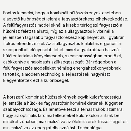
Fontos kiemelni, hogy a kombinált hűtőszekrények esetében
alapvető különbséget jelent a fagyasztórekesz elhelyezkedése.
A felülfagyasztós modelleknél a kisebb térfogatú fagyasztó a
hűtőrész felett található, míg az alulfagyasztós kivitelnél a
jellemzően tágasabb fagyasztórekesz kap helyet alul, gyakran
fiókos elrendezéssel. Az alulfagyasztós kialakítás ergonomiai
szempontból előnyösebb lehet, mivel a gyakrabban használt
hűtőtér tartalma kényelmesebb, szemmagasságban érhető el,
csökkentve a hajolgatás szükségességét. Bár régebben a
felülfagyasztós modelleket némileg energiahatékonyabbnak
tartották, a modern technológiai fejlesztések nagyrészt
kiegyenlítették ezt a különbséget.
A korszerű kombinált hűtőszekrények egyik kulcsfontosságú
jellemzője a hűtő- és fagyasztótér hőmérsékletének független
szabályozhatósága. Ez lehetővé teszi a felhasználók számára,
hogy az optimális tárolási feltételeket külön-külön állítsák be
mindkét zónában, maximalizálva az élelmiszerek frissességét és
minimalizálva az energiafelhasználást. Technológiai