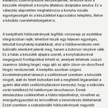
kialakított szekrénytestbe illeszkedjenek, lehetővé téve a
készülék elrejtését a konyha általános dizájnjába simulva. Ez a
választás alapvetően meghatározza a konyha vizuális
egységességét és a készülékkel kapcsolatos telepítési, illetve
a későbbi cserelehetőségeket is.
A beépíthető hűtőszekrények legfőbb vonzereje az esztétikai
integrációban rejlik; lehetővé teszik egy teljesen egységes,
letisztult konyhakép kialakítását, ahol a hűtőberendezés nem
különálló elemként jelenik meg, hanem a bútorsor részévé válik.
Ez a hatás a készülék ajtajára szerelt, a konyhabútoréval
megegyező frontlapokkal érhető el, amelyek lehetnek csúszó
zsanéros (sliding hinge) vagy ajtó az ajtón (door-on-door/fixed
hinge) rendszerűek. A beépítés azonban szigorú
követelményeket támaszt a szellőzéssel szemben: a készülék
mögött, alatt és felett biztosítani kell a megfelelő légáramlást a
gyártó által előírt szellőzőnyílásokon keresztül, hogy a működés
során keletkező hő hatékonyan távozhasson. Ennek
elmulasztása csökkentheti a hűtési teljesítményt, növelheti az
energiafogyasztást és lerövidítheti a berendezés élettartamát.
Ezzel szemben a szabadonálló hűtőszekrények nagyobb