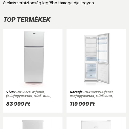
élelmiszerbiztonság legfőbb támogatója legyen.
TOP TERMÉKEK
Vivax
DD-207E W fehér,
Gorenje
RK4182PW4 fehér,
felülfagyasztós, Hűtő:163L,
alulfagyasztós, Hűtő:198L,
Fagyasztó:41L, hűtőszekrény
Fagyasztó:71L, hűtőszekrény
83 999 Ft
119 999 Ft