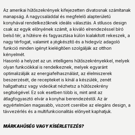
Az amerikai hűtőszekrények kifejezetten divatosnak számítanak
manapság. A nagycsaláddal és megfelelő alapterületű
konyhával rendelkezőknek ideális választás. A stílusos design
csak az egyik előnyének számít, a kiváló elrendezéssel bíró
belső tér, a hűtésre és fagyasztása külön kialakított rekeszek, a
nagy térfogat, valamint a jégkészítő és a hidegvíz adagoló
funkció minden igényt kielégítően szolgálják az otthon
kényelmét.
Hasonló a helyzet az un. intelligens hűtőszekrényekkel, melyek
olyan funkciókkal is rendelkeznek, melyek egyaránt
optimalizálják az energiafelhasználást, az élelmiszerek
beszerzését, de recepteket is kínál a készülék, zenét
hallgathatsz vagy videókat nézhetsz a hűtőszekrény
segítségével. Ez sok esetben több is, mint amit az
átlagfogyasztó elvár a konyhai berendezéstől. Az ár
egyértelműen magasabb, viszont cserébe az elegáns design, a
távvezérlés és a multifunkcionalitás előnyeit kaphatjuk.
MÁRKAHŰSÉG VAGY KÍSÉRLETEZÉS?