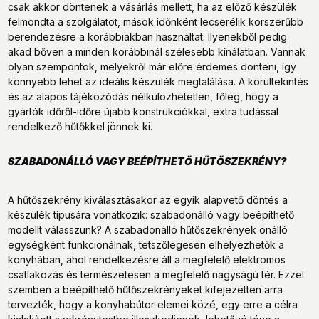
csak akkor döntenek a vásárlás mellett, ha az előző készülék
felmondta a szolgálatot, mások időnként lecserélik korszerűbb
berendezésre a korábbiakban használtat. Ilyenekből pedig
akad bőven a minden korábbinál szélesebb kínálatban. Vannak
olyan szempontok, melyekről már előre érdemes dönteni, így
könnyebb lehet az ideális készülék megtalálása. A körültekintés
és az alapos tájékozódás nélkülözhetetlen, főleg, hogy a
gyártók időről-időre újabb konstrukciókkal, extra tudással
rendelkező hűtőkkel jönnek ki.
SZABADONÁLLÓ VAGY BEÉPÍTHETŐ HŰTŐSZEKRÉNY?
A hűtőszekrény kiválasztásakor az egyik alapvető döntés a
készülék típusára vonatkozik: szabadonálló vagy beépíthető
modellt válasszunk? A szabadonálló hűtőszekrények önálló
egységként funkcionálnak, tetszőlegesen elhelyezhetők a
konyhában, ahol rendelkezésre áll a megfelelő elektromos
csatlakozás és természetesen a megfelelő nagyságú tér. Ezzel
szemben a beépíthető hűtőszekrényeket kifejezetten arra
tervezték, hogy a konyhabútor elemei közé, egy erre a célra