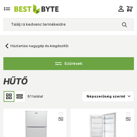
Háztartási nagygép és kiegészítői
Szűrések
HŰTŐ
81 találat