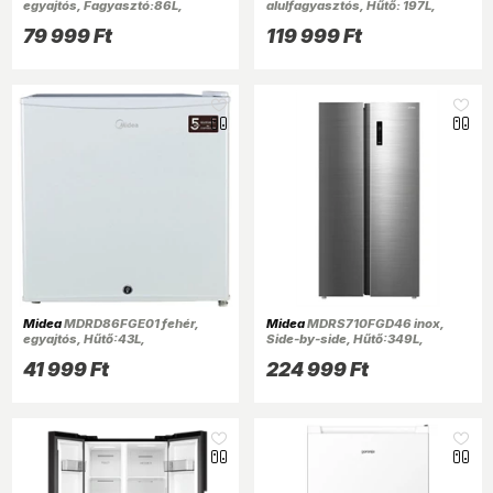
egyajtós, Fagyasztó:86L,
alulfagyasztós, Hűtő: 197L,
fagyasztószekrény
Fagyasztó:65L, hűtőszekrény
79 999 Ft
119 999 Ft
Midea
MDRD86FGE01 fehér,
Midea
MDRS710FGD46 inox,
egyajtós, Hűtő:43L,
Side-by-side, Hűtő:349L,
hűtőszekrény
Fagyasztó:206L, No frost
41 999 Ft
224 999 Ft
hűtőszekrény