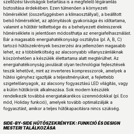
szellőzési távolságok betartása is a megfelelő légáramlás
biztosítása érdekében. Ezen túlmenően a környezeti
hőmérséklet (összefüggésben a klímaosztállyal), a beállított
belső hőmérséklet, az ajtónyitások gyakorisága és időtartama,
valamint a hűtőtér telítettsége és a behelyezett élelmiszerek
hőmérséklete is jelentősen módosíthatja az energiafelhasználást.
Bár a magasabb energiahatékonysági osztályba (pl. A, B, C)
tartozó hűtőszekrények beszerzési ára jellemzően magasabb
lehet, ez a többletköltség az alacsonyabb villanyszámláknak
köszönhetően a készülék élettartama alatt megtérülhet. Az
energiahatékonyság javulását olyan technológiai fejlesztések
teszik lehetővé, mint az inverteres kompresszorok, amelyek a
hűtési igényhez igazítják a teljesítményüket, a fejlettebb
szigetelőanyagok, az alacsony fogyasztású LED világítás, vagy
a külön hűtőkörök alkalmazása. Sok modern készülék
rendelkezik továbbá energiatakarékos üzemmódokkal (pl. Eco
mód, Holiday funkció), amelyek tovább optimalizálják a
fogyasztást, amikor a teljes hűtőkapacitásra nincs szükség.
SIDE-BY-SIDE HŰTŐSZEKRÉNYEK: FUNKCIÓ ÉS DESIGN
MESTERI TALÁLKOZÁSA