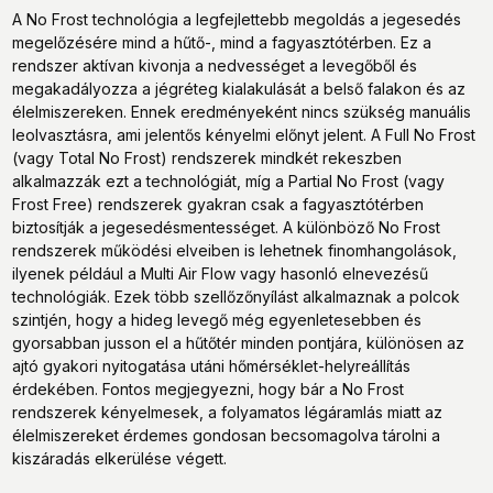
A No Frost technológia a legfejlettebb megoldás a jegesedés
megelőzésére mind a hűtő-, mind a fagyasztótérben. Ez a
rendszer aktívan kivonja a nedvességet a levegőből és
megakadályozza a jégréteg kialakulását a belső falakon és az
élelmiszereken. Ennek eredményeként nincs szükség manuális
leolvasztásra, ami jelentős kényelmi előnyt jelent. A Full No Frost
(vagy Total No Frost) rendszerek mindkét rekeszben
alkalmazzák ezt a technológiát, míg a Partial No Frost (vagy
Frost Free) rendszerek gyakran csak a fagyasztótérben
biztosítják a jegesedésmentességet. A különböző No Frost
rendszerek működési elveiben is lehetnek finomhangolások,
ilyenek például a Multi Air Flow vagy hasonló elnevezésű
technológiák. Ezek több szellőzőnyílást alkalmaznak a polcok
szintjén, hogy a hideg levegő még egyenletesebben és
gyorsabban jusson el a hűtőtér minden pontjára, különösen az
ajtó gyakori nyitogatása utáni hőmérséklet-helyreállítás
érdekében. Fontos megjegyezni, hogy bár a No Frost
rendszerek kényelmesek, a folyamatos légáramlás miatt az
élelmiszereket érdemes gondosan becsomagolva tárolni a
kiszáradás elkerülése végett.