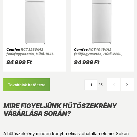
Comfee
RCT323WH2
Comfee
RCT404WH2
felülfagyasztós, Hűtő:194L.
felülfagyasztós, Hűtő:225L,
Fagyasztó:41L hűtőszekrény
Fagyasztó: 69L hűtőszekrény
84 999 Ft
94 999 Ft
Továbbiak betöltése
/ 5
MIRE FIGYELJÜNK HŰTŐSZEKRÉNY
VÁSÁRLÁSA SORÁN?
A hűtőszekrény minden konyha elmaradhatatlan eleme. Sokan