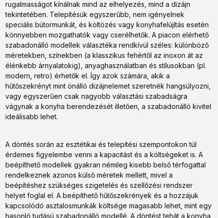
rugalmasságot kínálnak mind az elhelyezés, mind a dizájn
tekintetében. Telepítésük egyszerűbb, nem igényelnek
speciális bútormunkát, és költözés vagy konyhafelújítás esetén
könnyebben mozgathatók vagy cserélhetők. A piacon elérhető
szabadonálló modellek választéka rendkívül széles: különböző
méretekben, színekben (a klasszikus fehértől az inoxon át az
élénkebb árnyalatokig), anyaghasználatban és stílusokban (pl.
modern, retro) érhetők el. Így azok számára, akik a
hűtőszekrényt mint önálló dizájnelemet szeretnék hangsúlyozni,
vagy egyszerűen csak nagyobb választási szabadságra
vágynak a konyha berendezését illetően, a szabadonálló kivitel
ideálisabb lehet.
A döntés során az esztétikai és telepítési szempontokon túl
érdemes figyelembe venni a kapacitást és a költségeket is. A
beépíthető modellek gyakran némileg kisebb belső térfogattal
rendelkeznek azonos külső méretek mellett, mivel a
beépítéshez szükséges szigetelés és szellőzési rendszer
helyet foglal el. A beépíthető hűtőszekrények és a hozzájuk
kapcsolódó asztalosmunkák költsége magasabb lehet, mint egy
hasonló tudású szabadonálló modellé. A döntést tehát a konyha