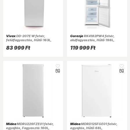
Vivax
DD-207E W fehér,
Gorenje
RK4182PW4 fehér,
felülfagyasztós, Hűtő:163L,
alulfagyasztós, Hűtő:198L,
Fagyasztó:41L, hűtőszekrény
Fagyasztó:71L, hűtőszekrény
83 999 Ft
119 999 Ft
Midea
MDRU229FZE01 fehér,
Midea
MDRD125FGE01 fehér,
egyajtós, Fagyasztó:160L,
egyajtós, Hűtő:68L,