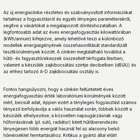
Az új energiacímke részletes és szabványosított információkat
tartalmaz a fogyasztásról és egyéb lényeges paraméterekről,
segítve a vásárlókat a megalapozott döntéshozatalban. A
legfontosabb adat az éves energiafogyasztás kilowattórában
(kWh/annum) kifejezve, amely lehetővé teszi a különböző
modellek energiaigényének összehasonlítását standardizált
tesztkörülmények között. A címkén megtalálható továbbá a
hűtő- és fagyasztórekeszek összesített térfogata literben,
valamint a készülék zajkibocsátási szintje decibelben (dB(A)) és
az ehhez tartozó A-D zajkibocsátási osztály is.
Fontos hangsúlyozni, hogy a címkén feltüntetett éves
energiafogyasztási érték laboratóriumi körülmények között
mért, becsült adat, éppen ezért a tényleges fogyasztást számos
tényező befolyásolja a valós használat során, többek között a
készülék elhelyezése; a közvetlen napsugárzásnak vagy
hőforrásoknak (pl. sütő, radiátor) kitett hűtőberendezés
lényegesen több energiát használ fel az alacsony belső
hőmérséklet fenntartásához. Kritikus a gyártó által előírt