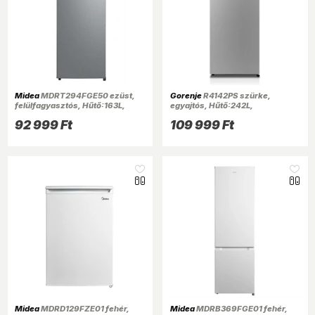
Midea
MDRT294FGE50 ezüst,
Gorenje
R4142PS szürke,
felülfagyasztós, Hűtő:163L,
egyajtós, Hűtő:242L,
Fagyasztó:41L, hűtőszekrény
hűtőszekrény
92 999 Ft
109 999 Ft
Midea
MDRD129FZE01 fehér,
Midea
MDRB369FGE01 fehér,