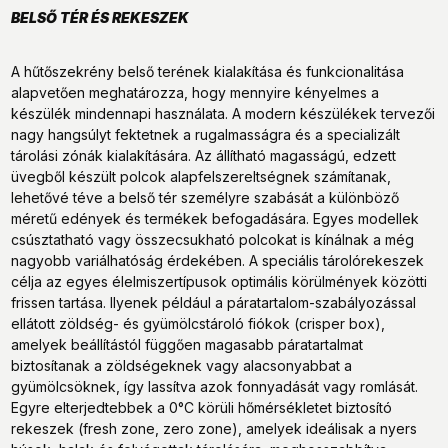
BELSŐ TÉR ÉS REKESZEK
A hűtőszekrény belső terének kialakítása és funkcionalitása
alapvetően meghatározza, hogy mennyire kényelmes a
készülék mindennapi használata. A modern készülékek tervezői
nagy hangsúlyt fektetnek a rugalmasságra és a specializált
tárolási zónák kialakítására. Az állítható magasságú, edzett
üvegből készült polcok alapfelszereltségnek számítanak,
lehetővé téve a belső tér személyre szabását a különböző
méretű edények és termékek befogadására. Egyes modellek
csúsztatható vagy összecsukható polcokat is kínálnak a még
nagyobb variálhatóság érdekében. A speciális tárolórekeszek
célja az egyes élelmiszertípusok optimális körülmények közötti
frissen tartása. Ilyenek például a páratartalom-szabályozással
ellátott zöldség- és gyümölcstároló fiókok (crisper box),
amelyek beállítástól függően magasabb páratartalmat
biztosítanak a zöldségeknek vagy alacsonyabbat a
gyümölcsöknek, így lassítva azok fonnyadását vagy romlását.
Egyre elterjedtebbek a 0°C körüli hőmérsékletet biztosító
rekeszek (fresh zone, zero zone), amelyek ideálisak a nyers