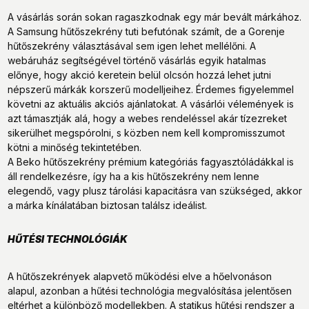
A vásárlás során sokan ragaszkodnak egy már bevált márkához.
A Samsung hűtőszekrény tuti befutónak számít, de a Gorenje
hűtőszekrény választásával sem igen lehet mellélőni. A
webáruház segítségével történő vásárlás egyik hatalmas
előnye, hogy akció keretein belül olcsón hozzá lehet jutni
népszerű márkák korszerű modelljeihez. Érdemes figyelemmel
követni az aktuális akciós ajánlatokat. A vásárlói vélemények is
azt támasztják alá, hogy a webes rendeléssel akár tízezreket
sikerülhet megspórolni, s közben nem kell kompromisszumot
kötni a minőség tekintetében.
A Beko hűtőszekrény prémium kategóriás fagyasztóládákkal is
áll rendelkezésre, így ha a kis hűtőszekrény nem lenne
elegendő, vagy plusz tárolási kapacitásra van szükséged, akkor
a márka kínálatában biztosan találsz ideálist.
HŰTÉSI TECHNOLÓGIÁK
A hűtőszekrények alapvető működési elve a hőelvonáson
alapul, azonban a hűtési technológia megvalósítása jelentősen
eltérhet a különböző modellekben. A statikus hűtési rendszer a