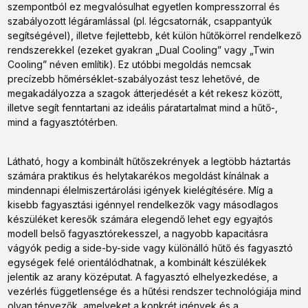
szempontból ez megvalósulhat egyetlen kompresszorral és
szabályozott légáramlással (pl. légcsatornák, csappantyúk
segítségével), illetve fejlettebb, két külön hűtőkörrel rendelkező
rendszerekkel (ezeket gyakran „Dual Cooling” vagy „Twin
Cooling” néven említik). Ez utóbbi megoldás nemcsak
precízebb hőmérséklet-szabályozást tesz lehetővé, de
megakadályozza a szagok átterjedését a két rekesz között,
illetve segít fenntartani az ideális páratartalmat mind a hűtő-,
mind a fagyasztótérben.
Látható, hogy a kombinált hűtőszekrények a legtöbb háztartás
számára praktikus és helytakarékos megoldást kínálnak a
mindennapi élelmiszertárolási igények kielégítésére. Míg a
kisebb fagyasztási igénnyel rendelkezők vagy másodlagos
készüléket keresők számára elegendő lehet egy egyajtós
modell belső fagyasztórekesszel, a nagyobb kapacitásra
vágyók pedig a side-by-side vagy különálló hűtő és fagyasztó
egységek felé orientálódhatnak, a kombinált készülékek
jelentik az arany középutat. A fagyasztó elhelyezkedése, a
vezérlés függetlensége és a hűtési rendszer technológiája mind
olyan tényezők, amelyeket a konkrét igények és a