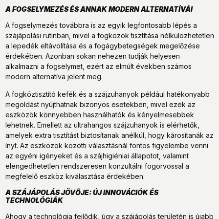
A FOGSELYMEZÉS ÉS ANNAK MODERN ALTERNATÍVÁI
A fogselymezés továbbra is az egyik legfontosabb lépés a
szájápolási rutinban, mivel a fogközök tisztítása nélkülözhetetlen
a lepedék eltávolítása és a fogágybetegségek megelőzése
érdekében. Azonban sokan nehezen tudják helyesen
alkalmazni a fogselymet, ezért az elmúlt években számos
modern alternatíva jelent meg.
A fogköztisztító kefék és a szájzuhanyok például hatékonyabb
megoldást nyújthatnak bizonyos esetekben, mivel ezek az
eszközök könnyebben használhatók és kényelmesebbek
lehetnek. Emellett az ultrahangos szájzuhanyok is elérhetők,
amelyek extra tisztítást biztosítanak anélkül, hogy károsítanák az
ínyt. Az eszközök közötti választásnál fontos figyelembe venni
az egyéni igényeket és a szájhigiéniai állapotot, valamint
elengedhetetlen rendszeresen konzultálni fogorvossal a
megfelelő eszköz kiválasztása érdekében.
A SZÁJÁPOLÁS JÖVŐJE: ÚJ INNOVÁCIÓK ÉS
TECHNOLÓGIÁK
Ahogy a technológia fejlődik, úgy a szájápolás területén is újabb