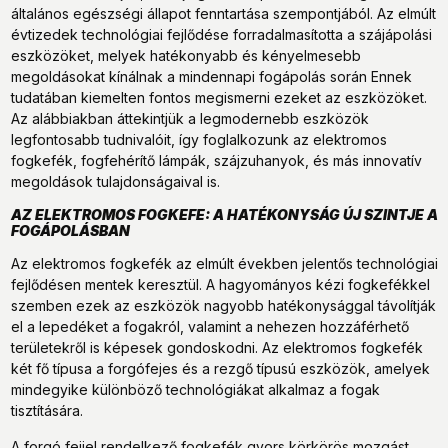
általános egészségi állapot fenntartása szempontjából. Az elmúlt
évtizedek technológiai fejlődése forradalmasította a szájápolási
eszközöket, melyek hatékonyabb és kényelmesebb
megoldásokat kínálnak a mindennapi fogápolás során Ennek
tudatában kiemelten fontos megismerni ezeket az eszközöket.
Az alábbiakban áttekintjük a legmodernebb eszközök
legfontosabb tudnivalóit, így foglalkozunk az elektromos
fogkefék, fogfehérítő lámpák, szájzuhanyok, és más innovatív
megoldások tulajdonságaival is.
AZ ELEKTROMOS FOGKEFE: A HATÉKONYSÁG ÚJ SZINTJE A
FOGÁPOLÁSBAN
Az elektromos fogkefék az elmúlt években jelentős technológiai
fejlődésen mentek keresztül. A hagyományos kézi fogkefékkel
szemben ezek az eszközök nagyobb hatékonysággal távolítják
el a lepedéket a fogakról, valamint a nehezen hozzáférhető
területekről is képesek gondoskodni. Az elektromos fogkefék
két fő típusa a forgófejes és a rezgő típusú eszközök, amelyek
mindegyike különböző technológiákat alkalmaz a fogak
tisztítására.
A forgó fejjel rendelkező fogkefék gyors körkörös mozgást