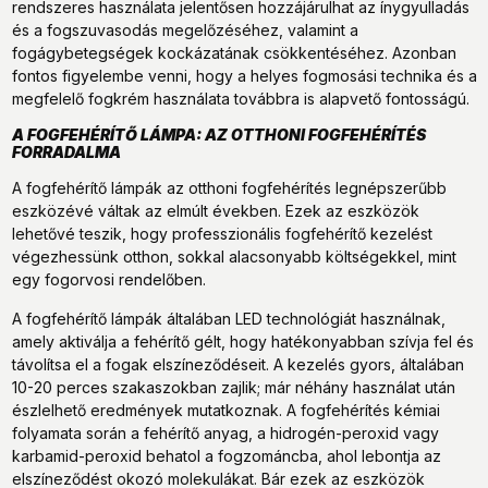
rendszeres használata jelentősen hozzájárulhat az ínygyulladás
és a fogszuvasodás megelőzéséhez, valamint a
fogágybetegségek kockázatának csökkentéséhez. Azonban
fontos figyelembe venni, hogy a helyes fogmosási technika és a
megfelelő fogkrém használata továbbra is alapvető fontosságú.
A FOGFEHÉRÍTŐ LÁMPA: AZ OTTHONI FOGFEHÉRÍTÉS
FORRADALMA
A fogfehérítő lámpák az otthoni fogfehérítés legnépszerűbb
eszközévé váltak az elmúlt években. Ezek az eszközök
lehetővé teszik, hogy professzionális fogfehérítő kezelést
végezhessünk otthon, sokkal alacsonyabb költségekkel, mint
egy fogorvosi rendelőben.
A fogfehérítő lámpák általában LED technológiát használnak,
amely aktiválja a fehérítő gélt, hogy hatékonyabban szívja fel és
távolítsa el a fogak elszíneződéseit. A kezelés gyors, általában
10-20 perces szakaszokban zajlik; már néhány használat után
észlelhető eredmények mutatkoznak. A fogfehérítés kémiai
folyamata során a fehérítő anyag, a hidrogén-peroxid vagy
karbamid-peroxid behatol a fogzománcba, ahol lebontja az
elszíneződést okozó molekulákat. Bár ezek az eszközök