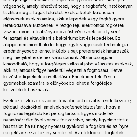
végeznek, amely lehetővé teszi, hogy a fogkefefej hatékonyan
tisztítsa meg a fogak felületét. Ezek a kefék különösen
előnyösek azok számára, akik a lepedék vagy fogkő gyors
lerakódásával küzdenek. A rezgő fejű elektromos fogkefék
viszont gyors, oldalirányú mozgást végeznek, amely segít
fellazítani és eltávolítani a baktériumokat és lepedéket. Ez
alapján nem mondható ki, hogy egyik vagy másik technológia
eredményesebb lenne, inkább a sajt preferenciák határozzák
meg, melyiket érdemes választanunk. Általánosságban
kimondható, hogy a forgófejes változat jobb választás azoknak,
akik hajlamosak figyelmetlenül végezni a fogmosást, illetve
kevésbé figyelnek a nyéltartásra. Ennek megfelelően a
gyermekek számára is előnyösebb lehet a forgófejes
készülékek használata.
Ezek az eszközök számos további funkcióval is rendelkeznek;
például időzítőkkel, amelyek segítenek biztosítani, hogy a
fogmosás legalább két percig tartson. Egyes modellek
nyomásérzékelővel vannak felszerelve, amely figyelmezteti a
használót, ha túl nagy nyomást gyakorol a fogakra és az ínyre,
megelőzve ezzel az íny sérüléseit. Az elektromos fogkefék