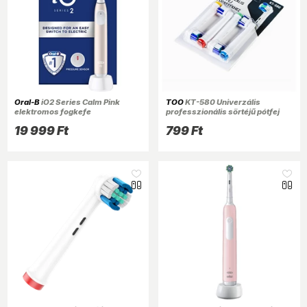
Oral-B
iO2 Series Calm Pink
TOO
KT-580 Univerzális
elektromos fogkefe
professzionális sörtéjű pótfej
fogkefékhez ORAL-B
19 999 Ft
799 Ft
kompatibilis