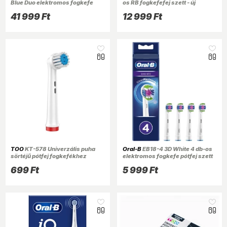
Blue Duo elektromos fogkefe
os RB fogkefefej szett - új
41 999 Ft
12 999 Ft
TOO
KT-578 Univerzális puha
Oral-B
EB18-4 3D White 4 db-os
sörtéjű pótfej fogkefékhez
elektromos fogkefe pótfej szett
ORAL-B kompatibilis
699 Ft
5 999 Ft