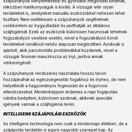
szájzuhanyok kényelmesebb és gyorsabb megoldást kínálnak,
miközben hatékonyságuk is kiváló. A vízsugár elér olyan
területeket is, amelyeket manuális eszközökkel nehezen lehet
tisztítani. Nem mellékesen a szájzuhanyok segíthetnek
csökkenteni az ínygyulladást és javíthatják az általános
szájhigiéniát. Ezek az eszközök különösen hasznosak lehetnek
fogszabályzó viselése esetén, mivel a fogszabályzó körüli
területeket rendkívül nehéz alaposan megtisztítani. Azoknak is
ajánlott, akik parodontális problémákkal küzdenek, mivel a
vízsugár finoman masszírozza az ínyt, javítva annak
vérkeringését.
A szájzuhanyok rendszeres használata hosszú távon
hozzájárulhat az egészségesebb fogakhoz és ínyhez, de nem
helyettesíti a hagyományos fogmosást és a fogorvosi
ellenőrzéseket. Mindenképpen érdemes a napi fogápolási
rutinba beépíteni, különösen azoknak, akiknek speciális
igényeik vannak a szájhigiénia terén.
INTELLIGENS SZÁJÁPOLÁSI ESZKÖZÖK
Az intelligens technológia nem csak a mindennapi életben, de a
szájápolás területén is egyre nagyobb szerepet kap. Az