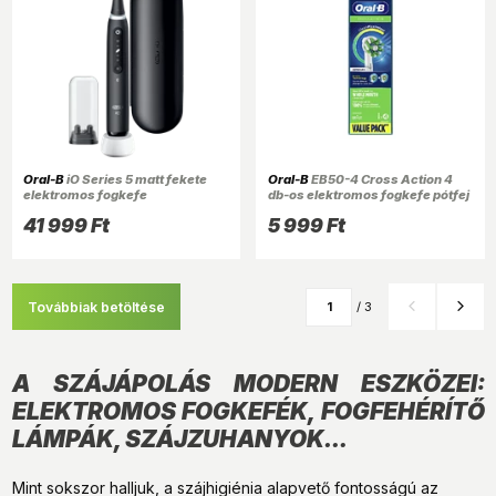
Oral-B
iO Series 5 matt fekete
Oral-B
EB50-4 Cross Action 4
elektromos fogkefe
db-os elektromos fogkefe pótfej
szett
41 999 Ft
5 999 Ft
Továbbiak betöltése
/ 3
A SZÁJÁPOLÁS MODERN ESZKÖZEI:
ELEKTROMOS FOGKEFÉK, FOGFEHÉRÍTŐ
LÁMPÁK, SZÁJZUHANYOK…
Mint sokszor halljuk, a szájhigiénia alapvető fontosságú az