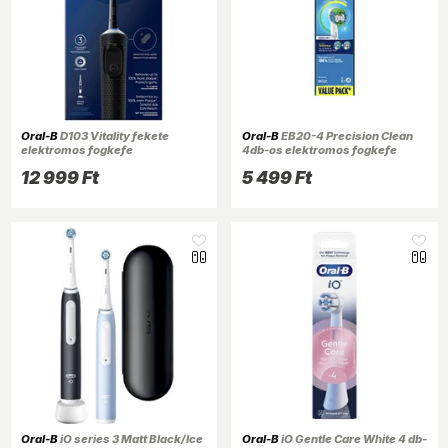
Oral-B
D103 Vitality fekete
Oral-B
EB20-4 Precision Clean
elektromos fogkefe
4db-os elektromos fogkefe
pótfej szett
12 999 Ft
5 499 Ft
Oral-B
iO series 3 Matt Black/Ice
Oral-B
iO Gentle Care White 4 db-