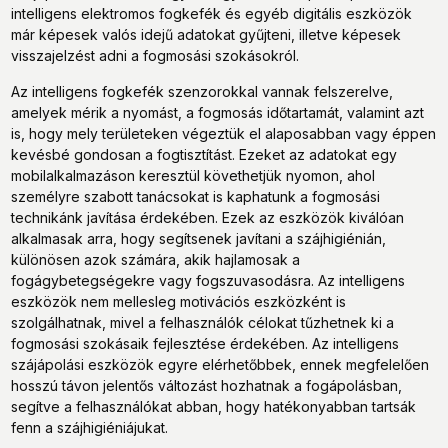
intelligens elektromos fogkefék és egyéb digitális eszközök
már képesek valós idejű adatokat gyűjteni, illetve képesek
visszajelzést adni a fogmosási szokásokról.
Az intelligens fogkefék szenzorokkal vannak felszerelve,
amelyek mérik a nyomást, a fogmosás időtartamát, valamint azt
is, hogy mely területeken végeztük el alaposabban vagy éppen
kevésbé gondosan a fogtisztítást. Ezeket az adatokat egy
mobilalkalmazáson keresztül követhetjük nyomon, ahol
személyre szabott tanácsokat is kaphatunk a fogmosási
technikánk javítása érdekében. Ezek az eszközök kiválóan
alkalmasak arra, hogy segítsenek javítani a szájhigiénián,
különösen azok számára, akik hajlamosak a
fogágybetegségekre vagy fogszuvasodásra. Az intelligens
eszközök nem mellesleg motivációs eszközként is
szolgálhatnak, mivel a felhasználók célokat tűzhetnek ki a
fogmosási szokásaik fejlesztése érdekében. Az intelligens
szájápolási eszközök egyre elérhetőbbek, ennek megfelelően
hosszú távon jelentős változást hozhatnak a fogápolásban,
segítve a felhasználókat abban, hogy hatékonyabban tartsák
fenn a szájhigiéniájukat.