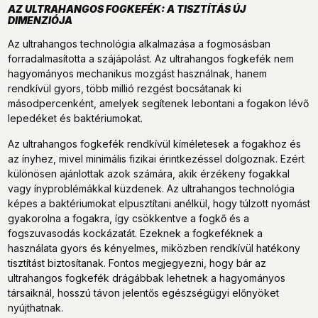
AZ ULTRAHANGOS FOGKEFÉK: A TISZTÍTÁS ÚJ
DIMENZIÓJA
Az ultrahangos technológia alkalmazása a fogmosásban
forradalmasította a szájápolást. Az ultrahangos fogkefék nem
hagyományos mechanikus mozgást használnak, hanem
rendkívül gyors, több millió rezgést bocsátanak ki
másodpercenként, amelyek segítenek lebontani a fogakon lévő
lepedéket és baktériumokat.
Az ultrahangos fogkefék rendkívül kíméletesek a fogakhoz és
az ínyhez, mivel minimális fizikai érintkezéssel dolgoznak. Ezért
különösen ajánlottak azok számára, akik érzékeny fogakkal
vagy ínyproblémákkal küzdenek. Az ultrahangos technológia
képes a baktériumokat elpusztítani anélkül, hogy túlzott nyomást
gyakorolna a fogakra, így csökkentve a fogkő és a
fogszuvasodás kockázatát. Ezeknek a fogkeféknek a
használata gyors és kényelmes, miközben rendkívül hatékony
tisztítást biztosítanak. Fontos megjegyezni, hogy bár az
ultrahangos fogkefék drágábbak lehetnek a hagyományos
társaiknál, hosszú távon jelentős egészségügyi előnyöket
nyújthatnak.