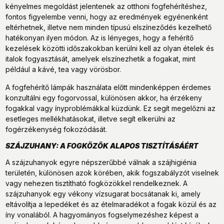
kényelmes megoldást jelentenek az otthoni fogfehérítéshez,
fontos figyelembe venni, hogy az eredmények egyénenként
eltérhetnek, illetve nem minden típusú elszíneződés kezelhető
hatékonyan ilyen módon. Az is lényeges, hogy a fehérítő
kezelések közötti időszakokban kerülni kell az olyan ételek és
italok fogyasztását, amelyek elszínezhetik a fogakat, mint
például a kávé, tea vagy vörösbor.
A fogfehérítő lámpák használata előtt mindenképpen érdemes
konzultálni egy fogorvossal, különösen akkor, ha érzékeny
fogakkal vagy ínyproblémákkal küzdünk. Ez segít megelőzni az
esetleges mellékhatásokat, illetve segít elkerülni az
fogérzékenység fokozódását.
SZÁJZUHANY: A FOGKÖZÖK ALAPOS TISZTÍTÁSÁÉRT
A szájzuhanyok egyre népszerűbbé válnak a szájhigiénia
területén, különösen azok körében, akik fogszabályzót viselnek
vagy nehezen tisztítható fogközökkel rendelkeznek. A
szájzuhanyok egy vékony vízsugarat bocsátanak ki, amely
eltávolítja a lepedéket és az ételmaradékot a fogak közül és az
íny vonalából. A hagyományos fogselymezéshez képest a