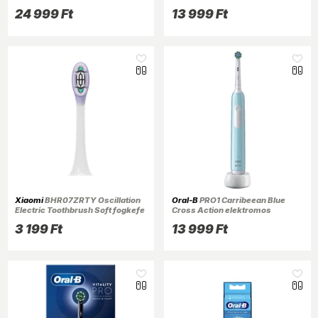
24 999 Ft
13 999 Ft
Xiaomi
BHR07ZRTY Oscillation
Oral-B
PRO1 Carribeean Blue
Electric Toothbrush Soft fogkefe
Cross Action elektromos
pótfej
fogkefe
3 199 Ft
13 999 Ft