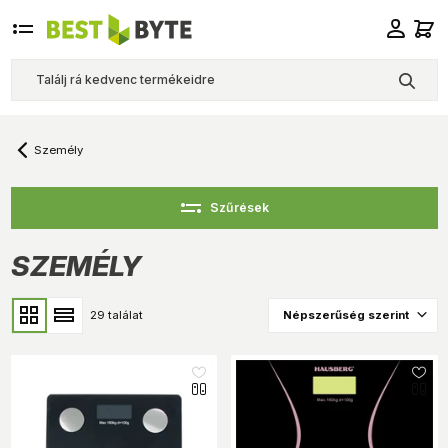
Személy
Szűrések
SZEMÉLY
29 találat