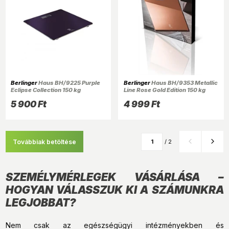
Berlinger
Haus BH/9225 Purple
Berlinger
Haus BH/9353 Metallic
Eclipse Collection 150 kg
Line Rose Gold Edition 150 kg
kapacitású, lila személymérleg
kapacitású rózsaarany
5 900 Ft
4 999 Ft
személymérleg
Továbbiak betöltése
/ 2
SZEMÉLYMÉRLEGEK VÁSÁRLÁSA –
HOGYAN VÁLASSZUK KI A SZÁMUNKRA
LEGJOBBAT?
Nem csak az egészségügyi intézményekben és