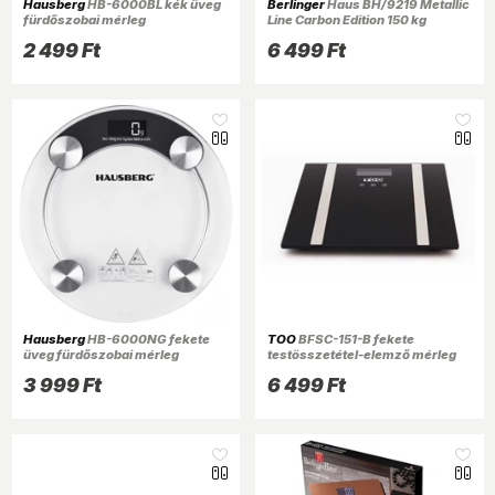
Hausberg
HB-6000BL kék üveg
Berlinger
Haus BH/9219 Metallic
fürdőszobai mérleg
Line Carbon Edition 150 kg
kapacitású carbon
2 499 Ft
6 499 Ft
személymérleg
Hausberg
HB-6000NG fekete
TOO
BFSC-151-B fekete
üveg fürdőszobai mérleg
testösszetétel-elemző mérleg
3 999 Ft
6 499 Ft