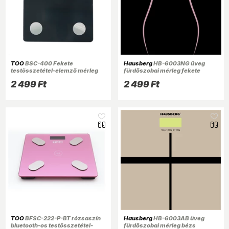
TOO
BSC-400 Fekete
Hausberg
HB-6003NG üveg
testösszetétel-elemző mérleg
fürdőszobai mérleg fekete
2 499 Ft
2 499 Ft
TOO
BFSC-222-P-BT rózsaszín
Hausberg
HB-6003AB üveg
bluetooth-os testösszetétel-
fürdőszobai mérleg bézs