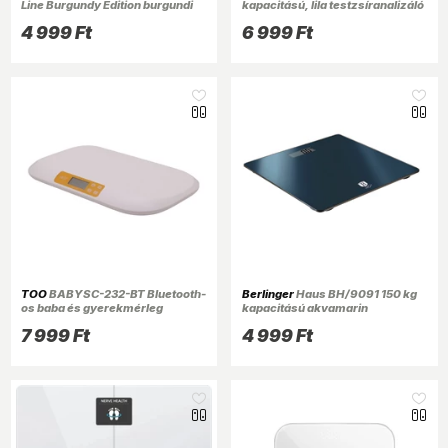
Line Burgundy Edition burgundi
kapacitású, lila testzsíranalizáló
150 kg kapacitású
személymérleg
4 999 Ft
6 999 Ft
személymérleg
TOO
BABYSC-232-BT Bluetooth-
Berlinger
Haus BH/9091 150 kg
os baba és gyerekmérleg
kapacitású akvamarin
személymérleg
7 999 Ft
4 999 Ft