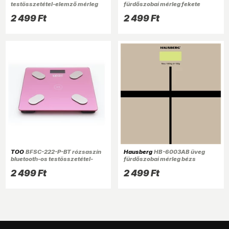
testösszetétel-elemző mérleg
fürdőszobai mérleg fekete
2 499 Ft
2 499 Ft
TOO
BFSC-222-P-BT rózsaszín
Hausberg
HB-6003AB üveg
bluetooth-os testösszetétel-
fürdőszobai mérleg bézs
elemző mérleg
2 499 Ft
2 499 Ft