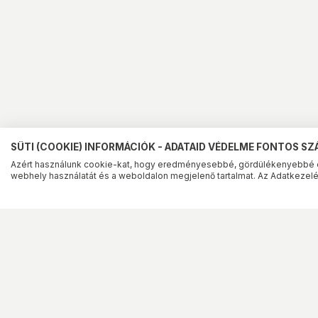
SÜTI (COOKIE) INFORMÁCIÓK - ADATAID VÉDELME FONTOS S
Azért használunk cookie-kat, hogy eredményesebbé, gördülékenyebbé 
webhely használatát és a weboldalon megjelenő tartalmat. Az Adatkezelés
Szolgáltatások
Információk