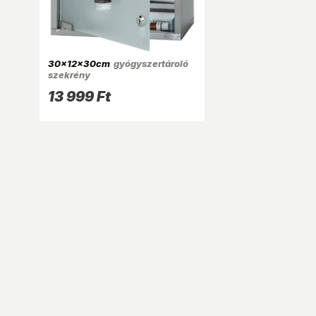
30x12x30cm
gyógyszertároló
szekrény
13 999 Ft