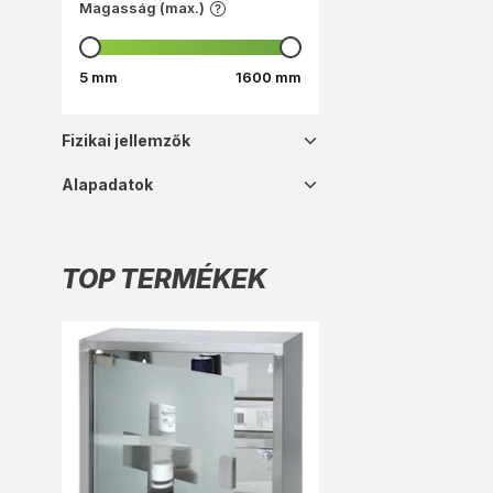
Magasság (max.)
5 mm
1600 mm
Fizikai jellemzők
dropdown_16
Alapadatok
dropdown_16
TOP TERMÉKEK