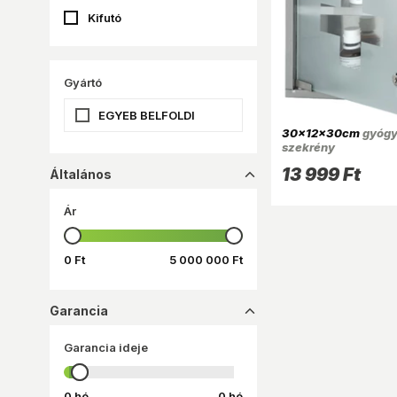
Kifutó
Gyártó
EGYEB BELFOLDI
30x12x30cm
gyógy
szekrény
13 999 Ft
Általános
dropup_16
Ár
0 Ft
5 000 000 Ft
Garancia
dropup_16
Garancia ideje
0 hó
0 hó