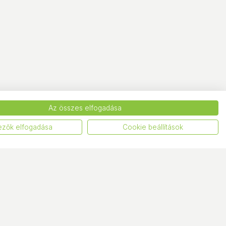
Az összes elfogadása
ezők elfogadása
Cookie beállítások
vételi pontok
Központi elérhetőségek