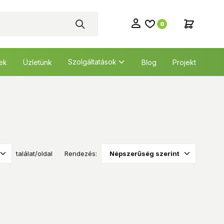
0
Szolgáltatások
tek
Üzletünk
Blog
Projekt
találat/oldal
Rendezés: