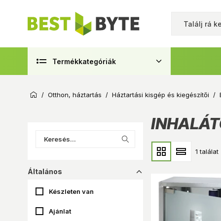
Termékkategóriák
/
Otthon, háztartás
/
Háztartási kisgép és kiegészítői
/
INHALÁT
1 találat
Általános
dropup_16
Készleten van
Ajánlat