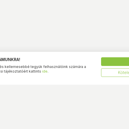
ZÁMUNKRA!
és kellemesebbé tegyük felhasználóink számára a
i tájékoztatóért kattints
ide
.
Kötel
BestByte üzletünk
BestByte át