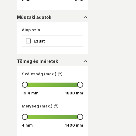
Műszaki adatok
dropup_16
Alap szín
Ezüst
Tömeg és méretek
dropup_16
Szélesség (max.)
19,4 mm
1800 mm
Mélység (max.)
4 mm
1400 mm