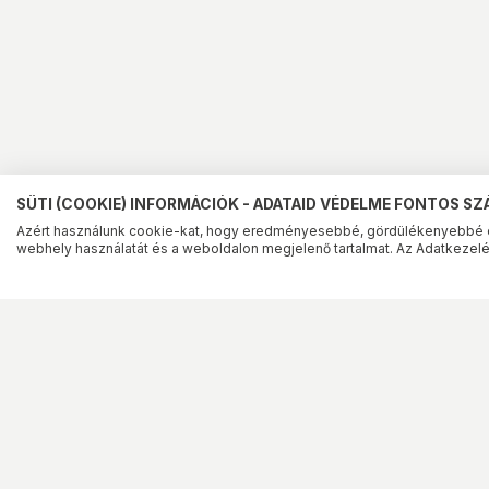
SÜTI (COOKIE) INFORMÁCIÓK - ADATAID VÉDELME FONTOS S
Azért használunk cookie-kat, hogy eredményesebbé, gördülékenyebbé 
webhely használatát és a weboldalon megjelenő tartalmat. Az Adatkezelés
Szolgáltatások
Információk
Klíma értékesítés
Általános Szerződési F