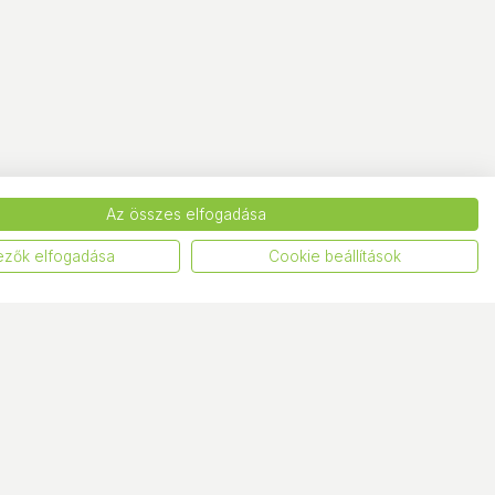
Az összes elfogadása
ezők elfogadása
Cookie beállítások
vételi pontok
Központi elérhetőségek
. - Frangepán
Telefon:
+36 1 44 77 888