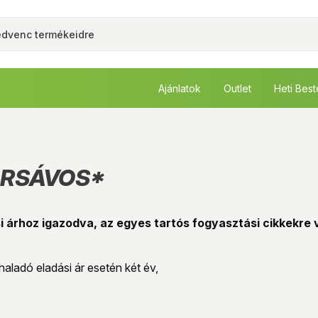
Ajánlatok
Outlet
Heti Bes
ÁRSÁVOS*
 árhoz igazodva, az egyes tartós fogyasztási cikkekre vo
haladó eladási ár esetén két év,