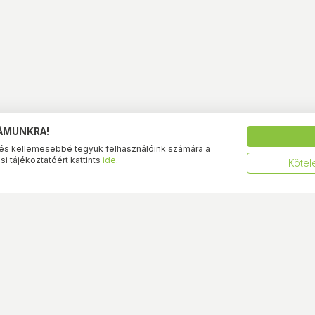
ZÁMUNKRA!
és kellemesebbé tegyük felhasználóink számára a
i tájékoztatóért kattints
ide
.
Kötel
BestByte üzletünk
BestByte át
eltételek
Budapest XIII. - Frangepán
Budapest XIII