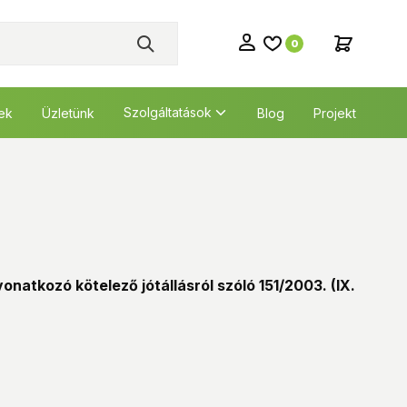
0
Szolgáltatások
tek
Üzletünk
Blog
Projekt
natkozó kötelező jótállásról szóló 151/2003. (IX.