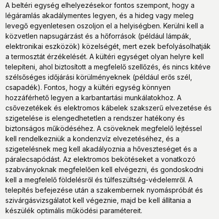
A beltéri egység elhelyezésekor fontos szempont, hogy a
légáramlás akadálymentes legyen, és a hideg vagy meleg
levegő egyenletesen oszoljon el a helyiségben. Kerülni kell a
közvetlen napsugárzást és a hőforrások (például lámpák,
elektronikai eszközök) közelségét, mert ezek befolyásolhatják
a termosztát érzékelését. A kültéri egységet olyan helyre kell
telepíteni, ahol biztosított a megfelelő szellőzés, és nincs kitéve
szélsőséges időjárási körülményeknek (például erős szél,
csapadék). Fontos, hogy a kültéri egység könnyen
hozzáférhető legyen a karbantartási munkálatokhoz. A
csővezetékek és elektromos kábelek szakszerű elvezetése és
szigetelése is elengedhetetlen a rendszer hatékony és
biztonságos működéséhez. A csöveknek megfelelő lejtéssel
kell rendelkezniük a kondenzvíz elvezetéséhez, és a
szigetelésnek meg kell akadályoznia a hőveszteséget és a
páralecsapódást. Az elektromos bekötéseket a vonatkozó
szabványoknak megfelelően kell elvégezni, és gondoskodni
kell a megfelelő földelésről és túlfeszültség-védelemről. A
telepítés befejezése után a szakembernek nyomáspróbát és
szivárgásvizsgálatot kell végeznie, majd be kell állítania a
készülék optimális működési paramétereit.