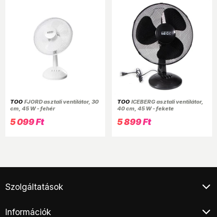
TOO
FJORD asztali ventilátor, 30
TOO
ICEBERG asztali ventilátor,
cm, 45 W - fehér
40 cm, 45 W - fekete
5 099 Ft
5 899 Ft
Szolgáltatások
Klíma értékesítés
Információk
Végleges adattörlés