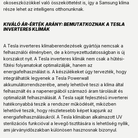
okoseszközökkel való összeköttetést is, így a Samsung klíma
része lehet az intelligens otthonunknak.
KIVÁLÓ ÁR-ÉRTÉK ARÁNY: BEMUTATKOZNAK A TESLA
INVERTERES KLÍMÁK
A Tesla inverteres klímaberendezések gyártója nemcsak a
felhasználói élményben, de a környezettudatosságban is új
korszakot nyit. A Tesla inverteres klímák nem csak a hűtési-
fűtési folyamatokat optimalizálják, hanem az
energiafelhasználást is. A készülékeket úgy tervezték, hogy
integrálhatók legyenek a Tesla Powerwall
akkumulátorrendszerébe, amely lehetővé teszi a klíma által
felhasznált és a napenergiából származó áram tárolását és
optimalizált felhasználását. A Tesla saját fejlesztésű inverterei
hatékonyabbá teszik a rendszer működését, miközben
lehetővé teszik, hogy részletesebb képet kapjunk az
energiafelhasználásukról. A Tesla klímában alkalmazott UV
sterilizációs funkcióval a levegő tisztítására is lehetőség nyílik,
ami járványidőszakban különösen hasznosnak bizonyul.