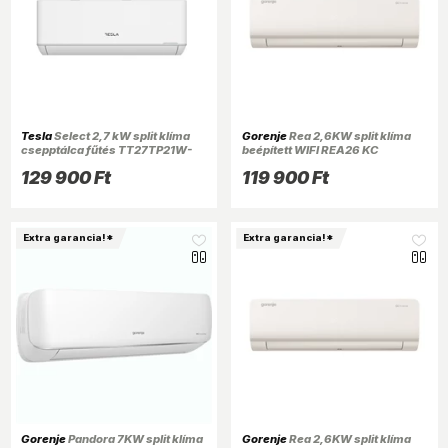
Tesla
Select 2,7 kW split klíma
Gorenje
Rea 2,6KW split klíma
csepptálca fűtés TT27TP21W-
beépített WIFI REA26 KC
0932IAWT
129 900 Ft
119 900 Ft
Extra garancia!*
Extra garancia!*
Gorenje
Pandora 7KW split klíma
Gorenje
Rea 2,6KW split klíma