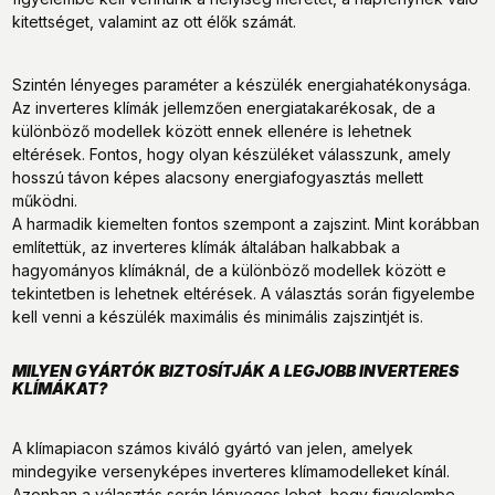
kitettséget, valamint az ott élők számát.
Szintén lényeges paraméter a készülék energiahatékonysága.
Az inverteres klímák jellemzően energiatakarékosak, de a
különböző modellek között ennek ellenére is lehetnek
eltérések. Fontos, hogy olyan készüléket válasszunk, amely
hosszú távon képes alacsony energiafogyasztás mellett
működni.
A harmadik kiemelten fontos szempont a zajszint. Mint korábban
említettük, az inverteres klímák általában halkabbak a
hagyományos klímáknál, de a különböző modellek között e
tekintetben is lehetnek eltérések. A választás során figyelembe
kell venni a készülék maximális és minimális zajszintjét is.
MILYEN GYÁRTÓK BIZTOSÍTJÁK A LEGJOBB INVERTERES
KLÍMÁKAT?
A klímapiacon számos kiváló gyártó van jelen, amelyek
mindegyike versenyképes inverteres klímamodelleket kínál.
Azonban a választás során lényeges lehet, hogy figyelembe