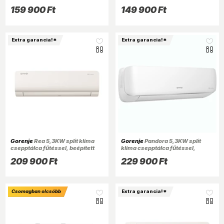
beépített WIFI PANDORA35 KG
beépített WIFI PANDORA26 KG
159 900 Ft
149 900 Ft
Extra garancia!*
Extra garancia!*
Gorenje
Rea 5,3KW split klíma
Gorenje
Pandora 5,3KW split
csepptálca fűtéssel, beépített
klíma csepptálca fűtéssel,
WIFI REA53 KC
beépített WIFI PANDORA53 KG
209 900 Ft
229 900 Ft
Csomagban olcsóbb
Extra garancia!*