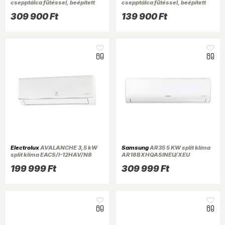
csepptálca fűtéssel, beépített
csepptálca fűtéssel, beépített
WIFI PANDORA70 TG
WIFI REA26 KC
309 900 Ft
139 900 Ft
Electrolux
AVALANCHE 3,5 kW
Samsung
AR35 5 KW split klíma
split klíma EACS/I-12HAV/N8
AR18BXHQASINEU/XEU
199 999 Ft
309 999 Ft