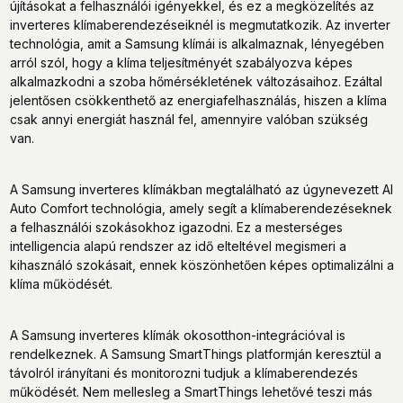
újításokat a felhasználói igényekkel, és ez a megközelítés az
inverteres klímaberendezéseiknél is megmutatkozik. Az inverter
technológia, amit a Samsung klímái is alkalmaznak, lényegében
arról szól, hogy a klíma teljesítményét szabályozva képes
alkalmazkodni a szoba hőmérsékletének változásaihoz. Ezáltal
jelentősen csökkenthető az energiafelhasználás, hiszen a klíma
csak annyi energiát használ fel, amennyire valóban szükség
van.
A Samsung inverteres klímákban megtalálható az úgynevezett AI
Auto Comfort technológia, amely segít a klímaberendezéseknek
a felhasználói szokásokhoz igazodni. Ez a mesterséges
intelligencia alapú rendszer az idő elteltével megismeri a
kihasználó szokásait, ennek köszönhetően képes optimalizálni a
klíma működését.
A Samsung inverteres klímák okosotthon-integrációval is
rendelkeznek. A Samsung SmartThings platformján keresztül a
távolról irányítani és monitorozni tudjuk a klímaberendezés
működését. Nem mellesleg a SmartThings lehetővé teszi más