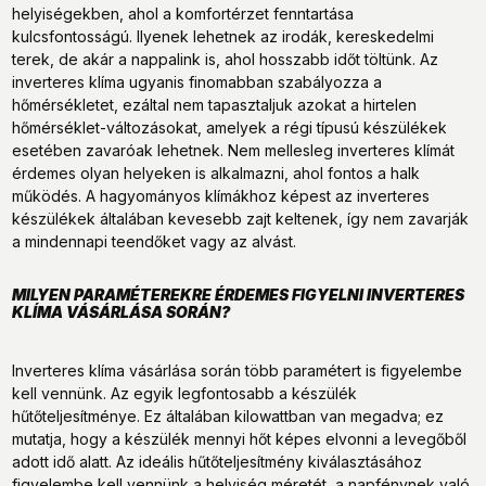
helyiségekben, ahol a komfortérzet fenntartása
kulcsfontosságú. Ilyenek lehetnek az irodák, kereskedelmi
terek, de akár a nappalink is, ahol hosszabb időt töltünk. Az
inverteres klíma ugyanis finomabban szabályozza a
hőmérsékletet, ezáltal nem tapasztaljuk azokat a hirtelen
hőmérséklet-változásokat, amelyek a régi típusú készülékek
esetében zavaróak lehetnek. Nem mellesleg inverteres klímát
érdemes olyan helyeken is alkalmazni, ahol fontos a halk
működés. A hagyományos klímákhoz képest az inverteres
készülékek általában kevesebb zajt keltenek, így nem zavarják
a mindennapi teendőket vagy az alvást.
MILYEN PARAMÉTEREKRE ÉRDEMES FIGYELNI INVERTERES
KLÍMA VÁSÁRLÁSA SORÁN?
Inverteres klíma vásárlása során több paramétert is figyelembe
kell vennünk. Az egyik legfontosabb a készülék
hűtőteljesítménye. Ez általában kilowattban van megadva; ez
mutatja, hogy a készülék mennyi hőt képes elvonni a levegőből
adott idő alatt. Az ideális hűtőteljesítmény kiválasztásához
figyelembe kell vennünk a helyiség méretét, a napfénynek való