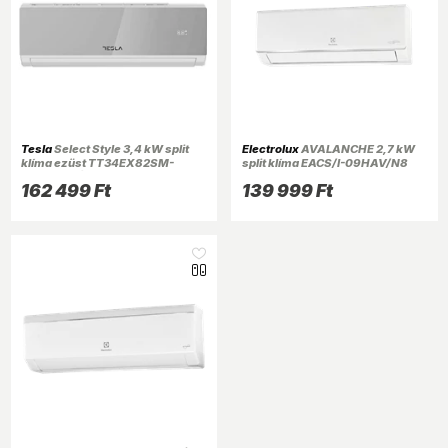
Tesla
Select Style 3,4 kW split
Electrolux
AVALANCHE 2,7 kW
klíma ezüst TT34EX82SM-
split klíma EACS/I-09HAV/N8
1232IAW (Újracsomagolt)
162 499 Ft
139 999 Ft