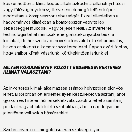
köszönhetően a klíma képes alkalmazkodni a pillanatnyi hűtési
vagy fűtési igényekhez, illetve ennek megfelelően képes
módosítani a kompresszor sebességét. Ezzel ellentétben a
hagyományos klímákban a kompresszor vagy teljes
sebességgel működik, vagy teljesen leáll. Az inverteres
technológia tehát nemcsak energiahatékonyabbá teszi a
klímákat, de hosszú távon növeli a készülékek élettartamát is,
hiszen csökkenti a kompresszor terhelését. Éppen ezért fontos,
hogy amikor klímát vásárlunk, körültekintően járjunk el.
MILYEN KÖRÜLMÉNYEK KÖZÖTT ÉRDEMES INVERTERES
KLÍMÁT VÁLASZTANI?
Az inverteres klímák alkalmazása számos helyzetben előnyös
lehet. Elsősorban ott érdemes ilyen készüléket választani, ahol
gyakori és hirtelen hőmérséklet-változásokra lehet számítani,
például nagy ablakfelületű szobákban, ahol a nap folyamán
jelentősen változik a hőmérséklet.
Szintén inverteres megoldásra van szükség olyan