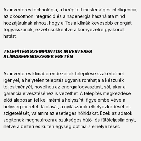
Az inverteres technológia, a beépített mesterséges intelligencia,
az okosotthon integráció és a napenergia használata mind
hozzájárulnak ahhoz, hogy a Tesla klímák kevesebb energiát
fogyasszanak, ezzel csökkentve a környezetre gyakorolt
hatást.
TELEPÍTÉSI SZEMPONTOK INVERTERES
KLÍMABERENDEZÉSEK ESETÉN
Az inverteres klímaberendezések telepítése szakértelmet
igényel, a helytelen telepítés ugyanis ronthatja a készülék
teljesítményét, növelheti az energiafogyasztást, sőt, akár a
garancia elvesztéséhez is vezethet. A telepítés megkezdése
előtt alaposan fel kell mérni a helyszínt, figyelembe véve a
helyiség méretét, tájolását, a nyílászárók elhelyezkedését és
szigetelését, valamint az esetleges hőhidakat. Ezek az adatok
segítenek meghatározni a szükséges hűtő- és fűtőteljesítményt,
illetve a beltéri és kültéri egység optimális elhelyezését.