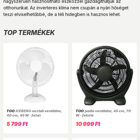
nagyszerűen hasznosítható eszközzel gazdagíthatjuk az
otthonunkat. Az inverteres klíma nem csupán a nyári hőséget
teszi elviselhetőbbé, de a téli hidegben is hasznos lehet.
TOP TERMÉKEK
TOO
ICEBERG asztali ventilátor,
TOO
padló ventilátor, 45 cm, 70
40 cm, 45 W - fehér
W - fekete
5 799 Ft
10 999 Ft