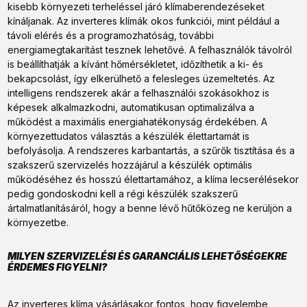
kisebb környezeti terheléssel járó klímaberendezéseket
kínáljanak. Az inverteres klímák okos funkciói, mint például a
távoli elérés és a programozhatóság, további
energiamegtakarítást tesznek lehetővé. A felhasználók távolról
is beállíthatják a kívánt hőmérsékletet, időzíthetik a ki- és
bekapcsolást, így elkerülhető a felesleges üzemeltetés. Az
intelligens rendszerek akár a felhasználói szokásokhoz is
képesek alkalmazkodni, automatikusan optimalizálva a
működést a maximális energiahatékonyság érdekében. A
környezettudatos választás a készülék élettartamát is
befolyásolja. A rendszeres karbantartás, a szűrők tisztítása és a
szakszerű szervizelés hozzájárul a készülék optimális
működéséhez és hosszú élettartamához, a klíma lecserélésekor
pedig gondoskodni kell a régi készülék szakszerű
ártalmatlanításáról, hogy a benne lévő hűtőközeg ne kerüljön a
környezetbe.
MILYEN SZERVIZELÉSI ÉS GARANCIÁLIS LEHETŐSÉGEKRE
ÉRDEMES FIGYELNI?
Az inverteres klíma vásárlásakor fontos, hogy figyelembe