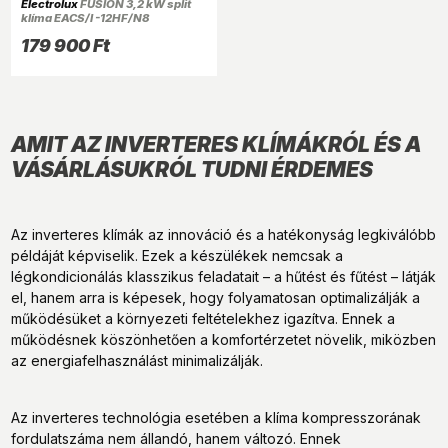
Electrolux
FUSION 3,2 kW split
klíma EACS/I -12HF/N8
179 900 Ft
AMIT AZ INVERTERES KLÍMÁKRÓL ÉS A
VÁSÁRLÁSUKRÓL TUDNI ÉRDEMES
Az inverteres klímák az innováció és a hatékonyság legkiválóbb
példáját képviselik. Ezek a készülékek nemcsak a
légkondicionálás klasszikus feladatait – a hűtést és fűtést – látják
el, hanem arra is képesek, hogy folyamatosan optimalizálják a
működésüket a környezeti feltételekhez igazítva. Ennek a
működésnek köszönhetően a komfortérzetet növelik, miközben
az energiafelhasználást minimalizálják.
Az inverteres technológia esetében a klíma kompresszorának
fordulatszáma nem állandó, hanem változó. Ennek