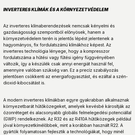
INVERTERES KLÍMÁK ÉS A KÖRNYEZETVÉDELEM
Az inverteres klímaberendezések nemcsak kényelmi és
gazdaságossági szempontból előnyösek, hanem a
környezetvédelem terén is jelentős lépést jelentenek a
hagyományos, fix fordulatszámú klímákhoz képest. Az
inverteres technológia lényege, hogy a kompresszor
fordulatszáma a hűtési vagy fűtési igény függvényében
változik, így a készülék csak annyi energiát használ fel,
amennyire valóban szükség van. Ez a precíz szabályozás
jelentősen csökkenti az energiafogyasztást, és ezáltal a szén-
dioxid-kibocsátást is.
A modern inverteres klímákban egyre gyakrabban alkalmaznak
környezetbarát hűtőközegeket, amelyek kevésbé károsítják az
ózonréteget és alacsonyabb globális felmelegedési potenciállal
(GWP) rendelkeznek. Az R32 és az R410A hűtőközegek például
jóval környezetkímélőbbek, mint a korábban használt R22. A
gyártók folyamatosan fejlesztik a technológiákat, hogy minél