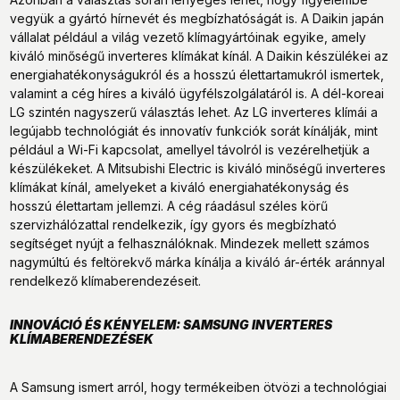
vegyük a gyártó hírnevét és megbízhatóságát is. A Daikin japán
vállalat például a világ vezető klímagyártóinak egyike, amely
kiváló minőségű inverteres klímákat kínál. A Daikin készülékei az
energiahatékonyságukról és a hosszú élettartamukról ismertek,
valamint a cég híres a kiváló ügyfélszolgálatáról is. A dél-koreai
LG szintén nagyszerű választás lehet. Az LG inverteres klímái a
legújabb technológiát és innovatív funkciók sorát kínálják, mint
például a Wi-Fi kapcsolat, amellyel távolról is vezérelhetjük a
készülékeket. A Mitsubishi Electric is kiváló minőségű inverteres
klímákat kínál, amelyeket a kiváló energiahatékonyság és
hosszú élettartam jellemzi. A cég ráadásul széles körű
szervizhálózattal rendelkezik, így gyors és megbízható
segítséget nyújt a felhasználóknak. Mindezek mellett számos
nagymúltú és feltörekvő márka kínálja a kiváló ár-érték aránnyal
rendelkező klímaberendezéseit.
INNOVÁCIÓ ÉS KÉNYELEM: SAMSUNG INVERTERES
KLÍMABERENDEZÉSEK
A Samsung ismert arról, hogy termékeiben ötvözi a technológiai