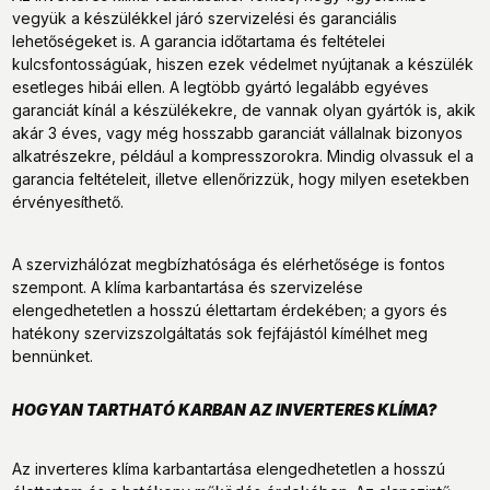
vegyük a készülékkel járó szervizelési és garanciális
lehetőségeket is. A garancia időtartama és feltételei
kulcsfontosságúak, hiszen ezek védelmet nyújtanak a készülék
esetleges hibái ellen. A legtöbb gyártó legalább egyéves
garanciát kínál a készülékekre, de vannak olyan gyártók is, akik
akár 3 éves, vagy még hosszabb garanciát vállalnak bizonyos
alkatrészekre, például a kompresszorokra. Mindig olvassuk el a
garancia feltételeit, illetve ellenőrizzük, hogy milyen esetekben
érvényesíthető.
A szervizhálózat megbízhatósága és elérhetősége is fontos
szempont. A klíma karbantartása és szervizelése
elengedhetetlen a hosszú élettartam érdekében; a gyors és
hatékony szervizszolgáltatás sok fejfájástól kímélhet meg
bennünket.
HOGYAN TARTHATÓ KARBAN AZ INVERTERES KLÍMA?
Az inverteres klíma karbantartása elengedhetetlen a hosszú