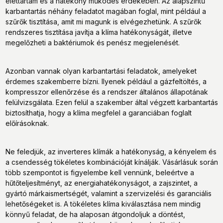
élettartam és a hatékony működés érdekében. Az alapszintű
karbantartás néhány feladatot magában foglal, mint például a
szűrők tisztítása, amit mi magunk is elvégezhetünk. A szűrők
rendszeres tisztítása javítja a klíma hatékonyságát, illetve
megelőzheti a baktériumok és penész megjelenését.
Azonban vannak olyan karbantartási feladatok, amelyeket
érdemes szakemberre bízni. Ilyenek például a gázfeltöltés, a
kompresszor ellenőrzése és a rendszer általános állapotának
felülvizsgálata. Ezen felül a szakember által végzett karbantartás
biztosíthatja, hogy a klíma megfelel a garanciában foglalt
előírásoknak.
Ne feledjük, az inverteres klímák a hatékonyság, a kényelem és
a csendesség tökéletes kombinációját kínálják. Vásárlásuk során
több szempontot is figyelembe kell vennünk, beleértve a
hűtőteljesítményt, az energiahatékonyságot, a zajszintet, a
gyártó márkaismertségét, valamint a szervizelési és garanciális
lehetőségeket is. A tökéletes klíma kiválasztása nem mindig
könnyű feladat, de ha alaposan átgondoljuk a döntést,