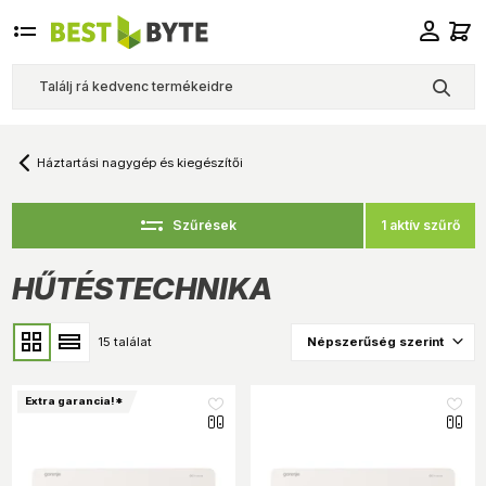
Háztartási nagygép és kiegészítői
1 aktív szűrő
Szűrések
HŰTÉSTECHNIKA
15 találat
Extra garancia!*