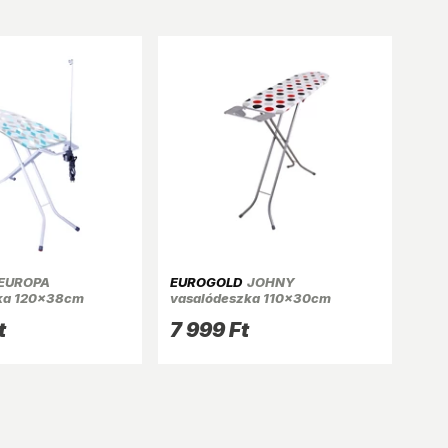
EUROPA
EUROGOLD
JOHNY
ka 120x38cm
vasalódeszka 110x30cm
val
t
7 999 Ft