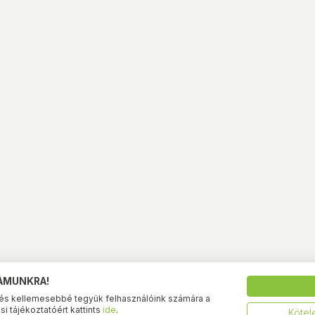
ZÁMUNKRA!
és kellemesebbé tegyük felhasználóink számára a
i tájékoztatóért kattints
ide
.
Kötel