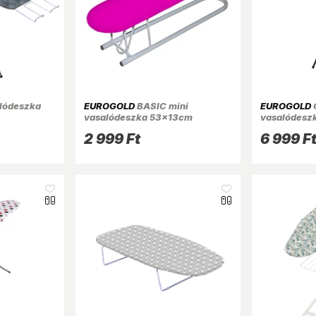
lódeszka
EUROGOLD
BASIC mini
EUROGOLD
vasalódeszka 53x13cm
vasalódesz
ingujjvasaló
2 999 Ft
6 999 F