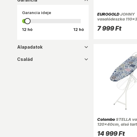
dropup_16
Garancia ideje
EUROGOLD
JOHNY
vasalódeszka 110x
7 999 Ft
12 hó
12 hó
Alapadatok
dropdown_16
Család
dropdown_16
Colombo
STELLA va
120x40cm, alsó tar
A122L16W
14 999 Ft