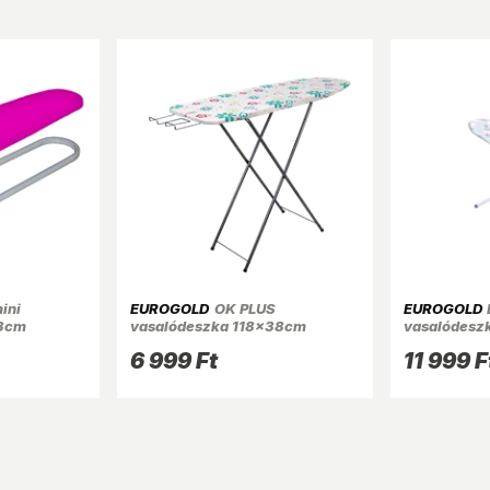
ini
EUROGOLD
OK PLUS
EUROGOLD
13cm
vasalódeszka 118x38cm
vasalódesz
hosszabbító
6 999 Ft
11 999 F