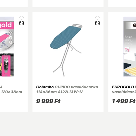
M
Colombo
CUPIDO vasalódeszka
EUROGOLD
t 120x38cm-
114x36cm A122L13W-N
vasalódesz
ny
114x34cm t
9 999 Ft
1 499 Ft