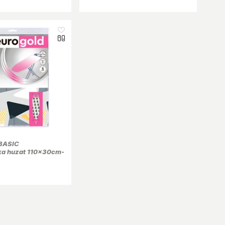
BASIC
ka huzat 110x30cm-
artomány