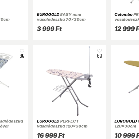
EUROGOLD
EASY mini
Colombo
PR
30cm
vasalódeszka 70x30cm
vasalódesz
A122L10W-
3 999 Ft
12 999 F
salódeszka
EUROGOLD
PERFECT
EUROGOLD
tóval
vasalódeszka 120x38cm
120x38cm
hosszabbítóval és tálcával
16 999 Ft
10 999 