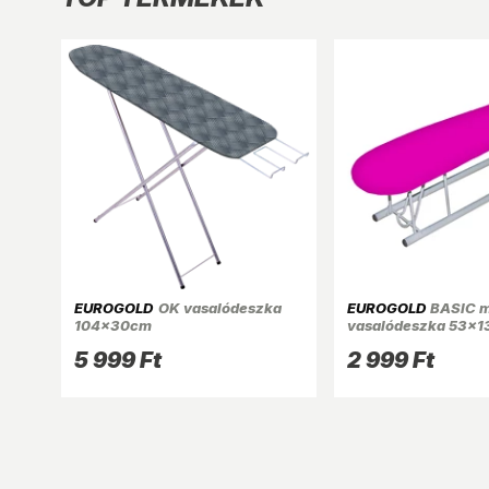
EUROGOLD
OK vasalódeszka
EUROGOLD
BASIC m
104x30cm
vasalódeszka 53x
ingujjvasaló
5 999 Ft
2 999 Ft