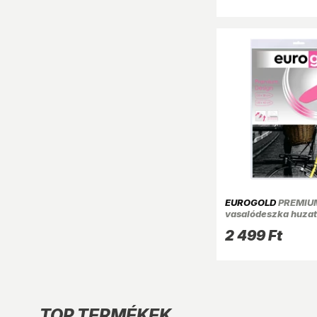
EUROGOLD
PREMIU
vasalódeszka huza
120x42cm tartomá
2 499 Ft
TOP TERMÉKEK