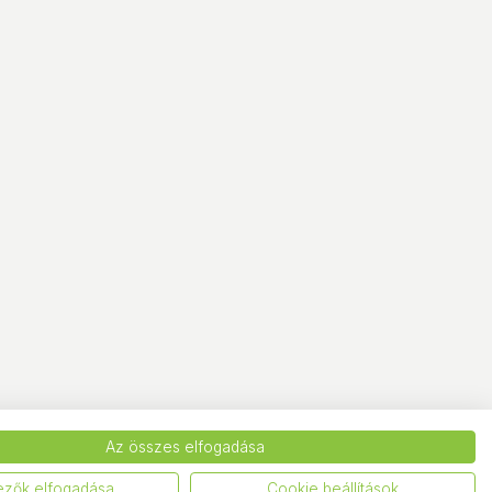
Az összes elfogadása
ezők elfogadása
Cookie beállítások