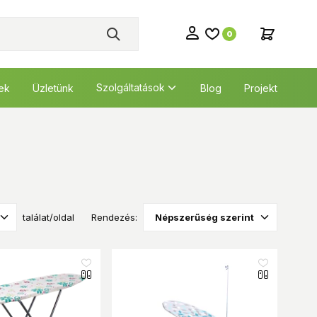
0
Szolgáltatások
tek
Üzletünk
Blog
Projekt
találat/oldal
Rendezés: