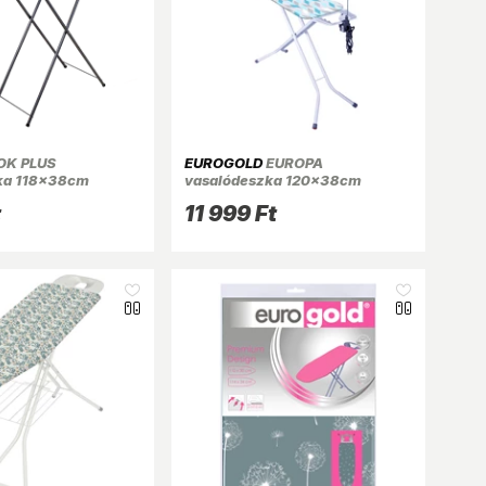
OK PLUS
EUROGOLD
EUROPA
ka 118x38cm
vasalódeszka 120x38cm
hosszabbítóval
t
11 999 Ft