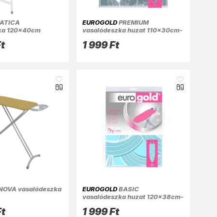
ATICA
EUROGOLD
PREMIUM
ka 120x40cm
vasalódeszka huzat 110x30cm-
C
114x34cm tartomány
t
1 999 Ft
NOVA vasalódeszka
EUROGOLD
BASIC
vasalódeszka huzat 120x38cm-
120x42cm tartomány
Ft
1 999 Ft