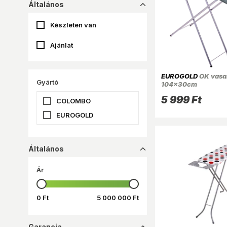
Általános
dropup_16
Készleten van
Ajánlat
EUROGOLD
OK vasa
Gyártó
104x30cm
5 999 Ft
COLOMBO
EUROGOLD
Általános
dropup_16
Ár
0 Ft
5 000 000 Ft
Garancia