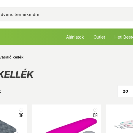
Ajánlatok
Outlet
Heti Bes
Vasaló kellék
KELLÉK
t