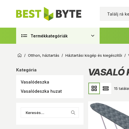
Termékkategóriák
/
Otthon, háztartás
/
Háztartási kisgép és kiegészítői
/
VASALÓ 
Kategória
Vasalódeszka
15 talála
Vasalódeszka huzat