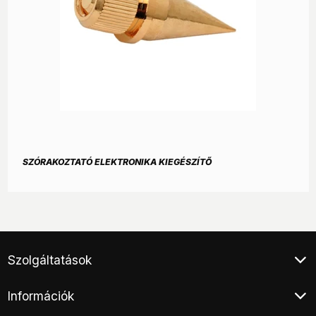
SZÓRAKOZTATÓ ELEKTRONIKA KIEGÉSZÍTŐ
Szolgáltatások
Klíma értékesítés
Információk
Végleges adattörlés
Áruhitel