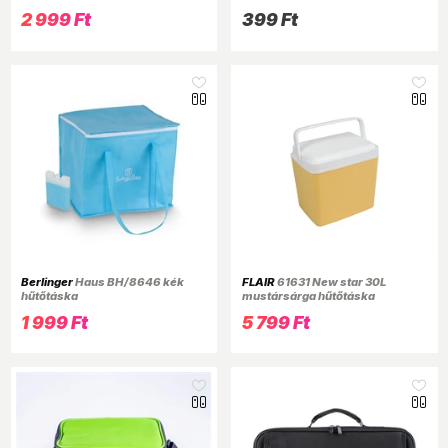
bőröndpánt, 5 cm széles
2 999 Ft
399 Ft
Berlinger
Haus BH/8646 kék
FLAIR
61631 New star 30L
hűtőtáska
mustársárga hűtőtáska
1 999 Ft
5 799 Ft