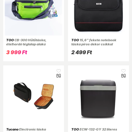
TOO
CB-300 Hűtőtáska,
TOO
15,6" fekete notebook
ételhordó téglalap alakú
táska piros dekor csíkkal
ételtartóval
3 999 Ft
2 499 Ft
Tucano
Electronic táska
TOO
ECW-132-GY 32 literes