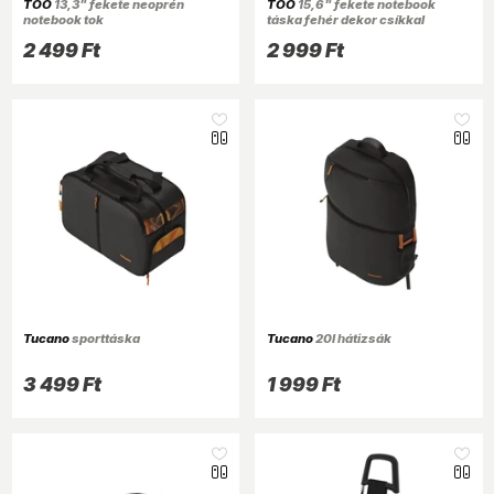
TOO
13,3" fekete neoprén
TOO
15,6" fekete notebook
notebook tok
táska fehér dekor csíkkal
2 499 Ft
2 999 Ft
Tucano
sporttáska
Tucano
20l hátizsák
3 499 Ft
1 999 Ft