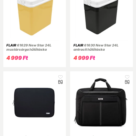
FLAIR
61629 New Star 24L
FLAIR
61630 New Star 24L
mustársárga hűtőtáska
antracit hűtőtáska
4 999 Ft
4 999 Ft