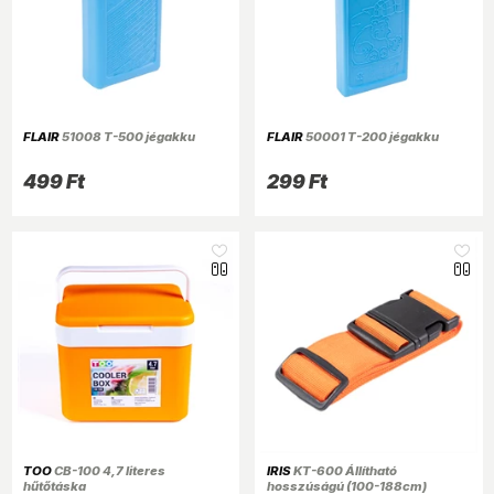
FLAIR
51008 T-500 jégakku
FLAIR
50001 T-200 jégakku
499 Ft
299 Ft
TOO
CB-100 4,7 literes
IRIS
KT-600 Állítható
hűtőtáska
hosszúságú (100-188cm)