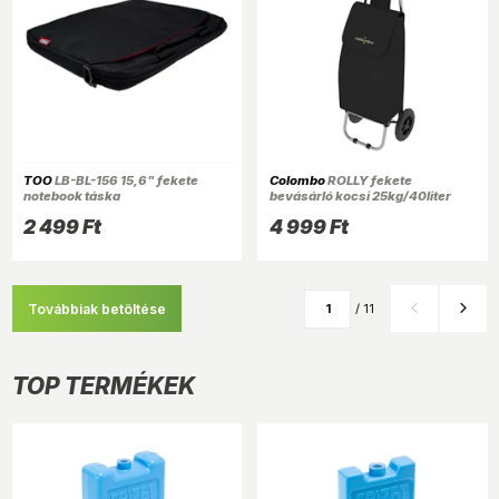
TOO
LB-BL-156 15,6" fekete
Colombo
ROLLY fekete
notebook táska
bevásárló kocsi 25kg/40liter
CRL001N
2 499 Ft
4 999 Ft
Továbbiak betöltése
/ 11
TOP TERMÉKEK