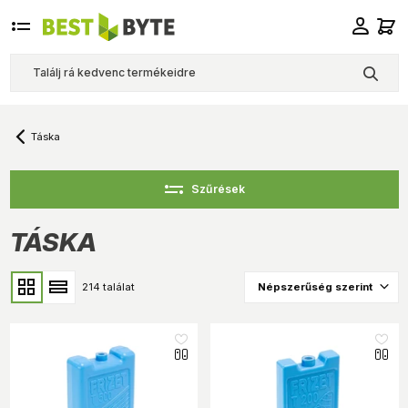
Táska
Szűrések
TÁSKA
214 találat