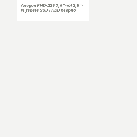
Axagon RHD-225 3,5"-ről 2,5"-
re fekete SSD / HDD beépítő
keret