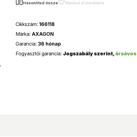
Hasonlítsd össze
Mentsd el későbbre
Cikkszám:
166118
Márka:
AXAGON
Garancia:
36 hónap
Fogyasztói garancia:
Jogszabály szerint,
ársávos