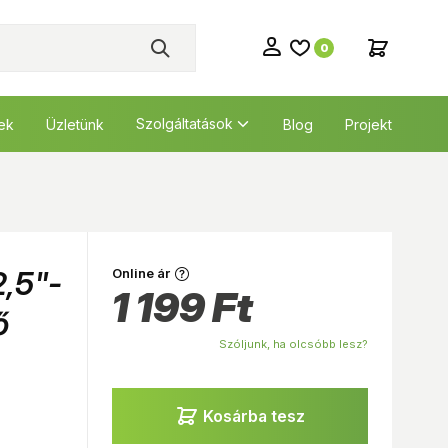
0
Szolgáltatások
tek
Üzletünk
Blog
Projekt
,5"-
Online ár
1 199
Ft
ő
Szóljunk, ha olcsóbb lesz?
Kosárba tesz