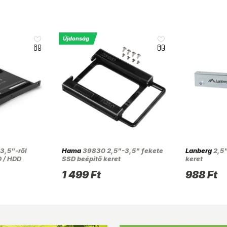
Újdonság
3,5"-ről
Hama
39830 2,5"-3,5" fekete
Lanberg
2,5"
D / HDD
SSD beépítő keret
keret
1 499 Ft
988 Ft