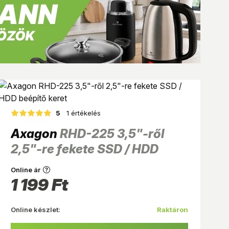
5
1 értékelés
Axagon
RHD-225 3,5"-ről
2,5"-re fekete SSD / HDD
beépítő keret
Online ár
1 199
Ft
Online készlet:
Raktáron