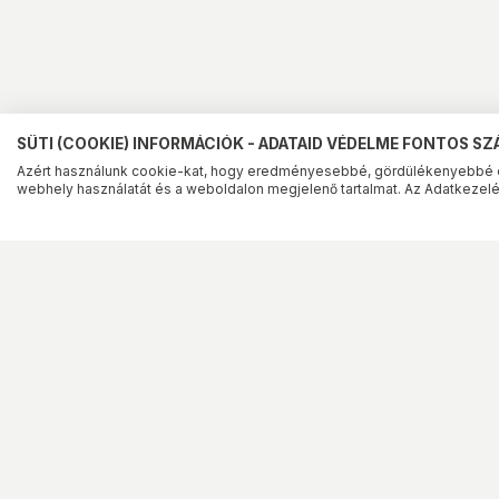
SÜTI (COOKIE) INFORMÁCIÓK - ADATAID VÉDELME FONTOS S
Azért használunk cookie-kat, hogy eredményesebbé, gördülékenyebbé 
webhely használatát és a weboldalon megjelenő tartalmat. Az Adatkezelés
Hasonlók
Leírás
Adatok
Értékelés
Szolgáltatások
Információk
Klíma értékesítés
Általános Szerződési F
Végleges adattörlés
Adatkezelési tájékozta
Áruhitel
Fizetés és szállítási i
E-hulladék átvétel
Gyakran Ismételt Kérd