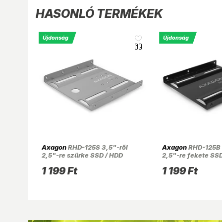
HASONLÓ TERMÉKEK
Újdonság
Újdonság
Axagon
RHD-125S 3,5"-ről
Axagon
RHD-125B 
2,5"-re szürke SSD / HDD
2,5"-re fekete SS
beépítő keret
beépítő keret
1 199 Ft
1 199 Ft