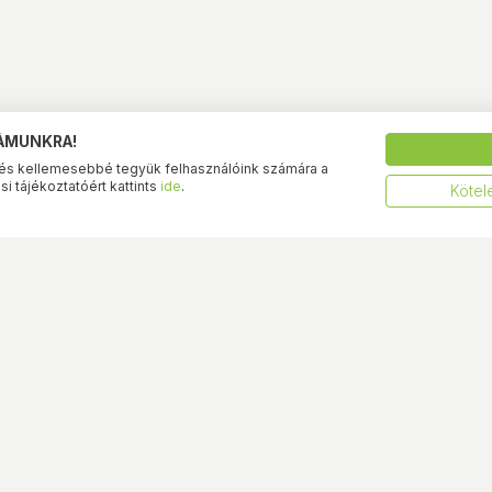
ZÁMUNKRA!
és kellemesebbé tegyük felhasználóink számára a
i tájékoztatóért kattints
ide
.
Kötel
BestByte üzletünk
BestByte át
eltételek
Budapest XIII. - Frangepán
Budapest XIII
utca
utca
tó
Budapest XV. 
nformáció
ések