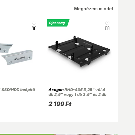
MPL Posta (Postán maradó)
990 Ft
Megnézem mindet
MPL Posta csomagautomata
990 Ft
Újdonság
 SSD/HDD beépítő
Axagon
RHD-435 5,25"-ről 4
db 2,5" vagy 1 db 3.5" és 2 db
2.5" SSD / HDD beépítő keret
2 199 Ft