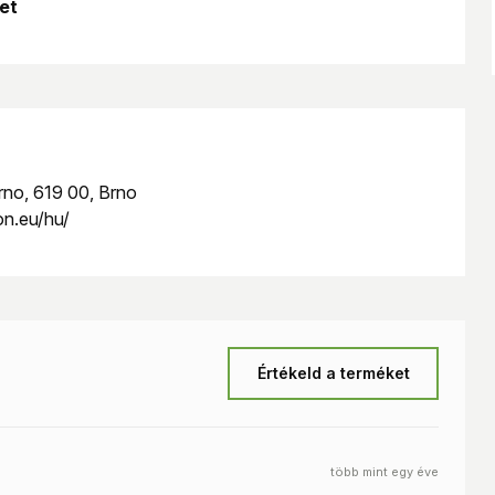
et
,5 mm magasságig.
 a számítógépház szabványos 3,5"-os pozíciójának.
rno, 619 00, Brno
 a keret alján találhatók (a ventilátor nem tartozék).
n.eu/hu/
g.
 / ESP / FIN / FR / GR / HR / HU / IT / NL / PL / PT /
Értékeld a terméket
,
több mint egy éve