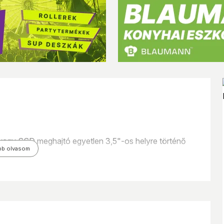
gy SSD meghajtó egyetlen 3,5"-os helyre történő
bb olvasom
ömb elhelyezésére kompakt számítógépekben.
s 9,5 mm-es merevlemezek is.
ák a keret egyszerű és problémamentes beszerelését a
a keret előkészített egy extra ventilátor