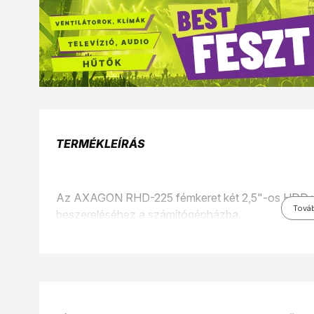
TERMÉKLEÍRÁS
Az AXAGON RHD-225 fémkeret két 2,5"-os HDD va
Tová
beszereléséhez a számítógépházba.
Ez egyszerű megoldást kínálhat egy belső lemezt
Használhatók szabványos 7 mm-es SSD lemezek é
A precíz furatok és a mellékelt csavarok biztosítj
számítógépházba. A lemezhűtés fokozása érdekében 