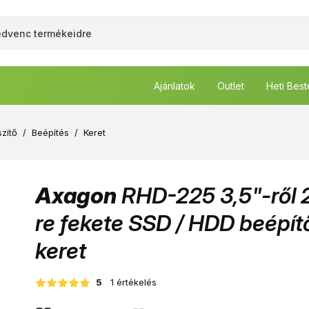
Ajánlatok
Outlet
Heti Bes
zítő
/
Beépítés
/
Keret
Axagon
RHD-225 3,5"-ről 2
re fekete SSD / HDD beépít
keret
5
1 értékelés