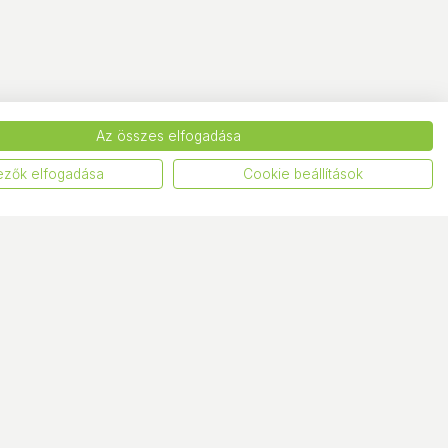
Az összes elfogadása
ezők elfogadása
Cookie beállítások
vételi pontok
Központi elérhetőségek
. - Frangepán
Telefon:
+36 1 44 77 888
E-mail:
info@bestbyte.hu
- Harsányi utca
Hétfő-Szerda: 9:00 - 17:30
Csütörtök: 8:00 - 20:00