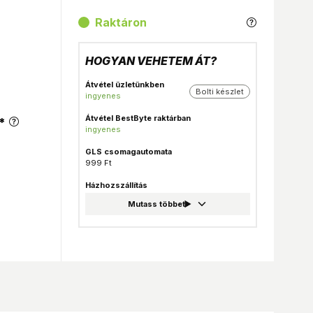
Raktáron
HOGYAN VEHETEM ÁT?
Átvétel üzletünkben
Bolti készlet
ingyenes
Átvétel BestByte raktárban
*
ingyenes
GLS csomagautomata
999 Ft
Házhozszállítás
1 490 Ft
Foxpost
999 Ft
GLS csomagpont
999 Ft
MPL Posta házhozszállítás
1 990 Ft