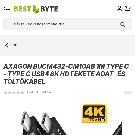
USB
AXAGON
BUCM432-CM10AB 1M TYPE C
- TYPE C USB4 8K HD FEKETE ADAT- ÉS
TÖLTŐKÁBEL
Értékeld elsőként