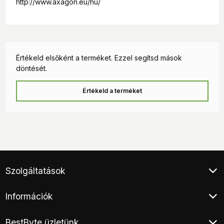
http://www.axagon.eu/hu/
Értékeld elsőként a terméket. Ezzel segítsd mások
döntését.
Értékeld a terméket
Szolgáltatások
Klíma értékesítés
Információk
Végleges adattörlés
Áruhitel
Általános Szerződési Feltételek
E-hulladék átvétel
BestByte üzletünk
Adatkezelési tájékoztató