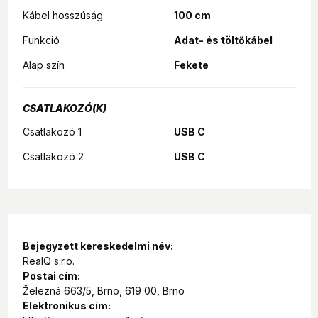
Kábel hosszúság
100 cm
Funkció
Adat- és töltőkábel
Alap szín
Fekete
CSATLAKOZÓ(K)
Csatlakozó 1
USB C
Csatlakozó 2
USB C
Bejegyzett kereskedelmi név:
RealQ s.r.o.
Postai cím:
Železná 663/5, Brno, 619 00, Brno
Elektronikus cím: