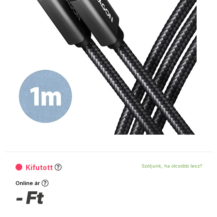
Kifutott
Szóljunk, ha olcsóbb lesz?
Online ár
-
Ft