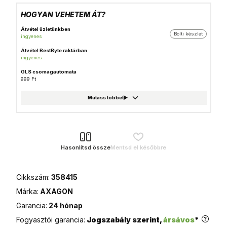
HOGYAN VEHETEM ÁT?
Átvétel üzletünkben
Bolti készlet
ingyenes
Átvétel BestByte raktárban
ingyenes
GLS csomagautomata
999 Ft
Házhozszállítás
1 490 Ft
Foxpost
999 Ft
GLS csomagpont
999 Ft
Hasonlítsd össze
Mentsd el későbbre
MPL Posta házhozszállítás
1 990 Ft
Cikkszám:
358415
MPL Posta (Postán maradó)
990 Ft
Márka:
AXAGON
MPL Posta csomagautomata
Garancia:
24 hónap
990 Ft
Fogyasztói garancia:
Jogszabály szerint,
ársávos
*