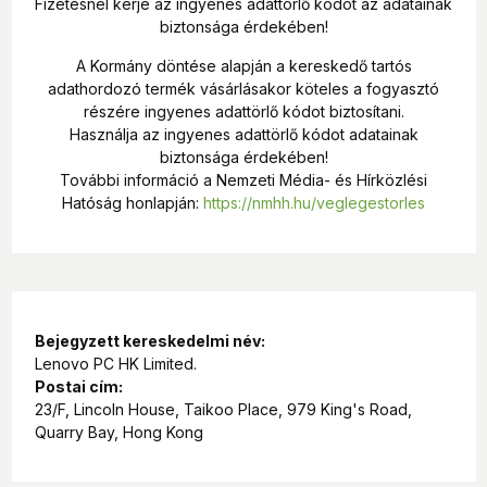
Fizetésnél kérje az ingyenes adattörlő kódot az adatainak
Hajtsd ki, mutasd meg a világnak, és alkoss – rögzíthetsz
biztonsága érdekében!
videokamera-stílusú videókat, tökéletesítheted a pózt a
kettős előnézettel, vagy használhatod saját
A Kormány döntése alapján a kereskedő tartós
fotóautomataként a razr összes rugalmas rögzítési
adathordozó termék vásárlásakor köteles a fogyasztó
módjával.
részére ingyenes adattörlő kódot biztosítani.
Használja az ingyenes adattörlő kódot adatainak
Könnyedén rögzítheted a tökéletes
biztonsága érdekében!
fényképet
További információ a Nemzeti Média- és Hírközlési
Hatóság honlapján:
https://nmhh.hu/veglegestorles
Világosabb, élesebb fotókat készíthetsz még alacsony
fényviszonyok mellett is a 4-szer több
fényérzékenységnek és 25%-kal nagyobb
képpontoknak köszönhetően.
Az Egyedi képvilág AI segítségével tökéletesíti a
Bejegyzett kereskedelmi név:
képeidet. Állítsd be a stílusodat a legfontosabb témák,
Lenovo PC HK Limited.
például ételek, tájképek vagy portrék tekintetében, a
Postai cím:
többit pedig bízd rá.
23/F, Lincoln House, Taikoo Place, 979 King's Road,
Quarry Bay, Hong Kong
A Csoportkép összefésüli a legjobb pillanatokat, hogy
senki ne szerepeljen pislogás közben.