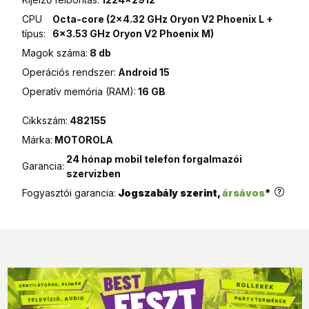
ingyenes
CPU
Octa-core (2x4.32 GHz Oryon V2 Phoenix L +
típus:
6x3.53 GHz Oryon V2 Phoenix M)
Magok száma:
8 db
Operációs rendszer:
Android 15
Operatív memória (RAM):
16 GB
Cikkszám:
482155
Márka:
MOTOROLA
24 hónap mobil telefon forgalmazói
Garancia:
szervizben
Fogyasztói garancia:
Jogszabály szerint,
ársávos
*