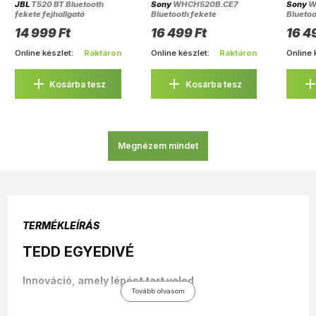
JBL
T520 BT Bluetooth
Sony
WHCH520B.CE7
Sony
W
fekete fejhallgató
Bluetooth fekete
Bluetoo
fejhallgató
14 999 Ft
16 499 Ft
16 4
Online készlet:
Raktáron
Online készlet:
Raktáron
Online 
Kosárba tesz
Kosárba tesz
Megnézem mindet
TERMÉKLEÍRÁS
TEDD EGYEDIVÉ
Innováció, amely lépést tart veled
Tovább olvasom
Egy ikonikus dizájn a visszafogott