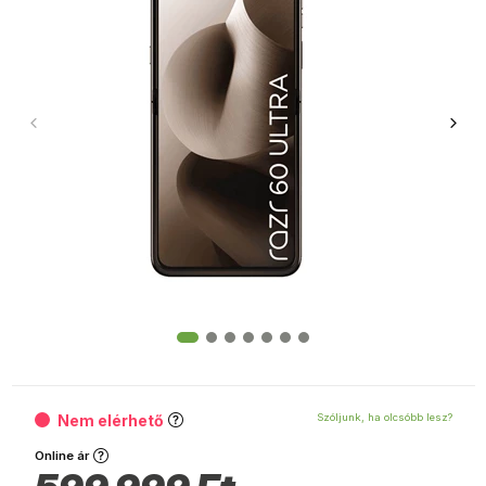
Nem elérhető
Szóljunk, ha olcsóbb lesz?
Online ár