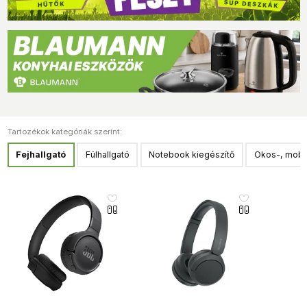
Tartozékok kategóriák szerint:
Fejhallgató
Fülhallgató
Notebook kiegészítő
Okos-, mobil