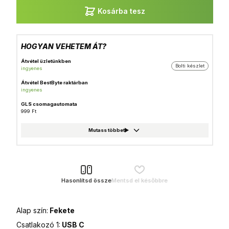
Kosárba tesz
HOGYAN VEHETEM ÁT?
Átvétel üzletünkben
Bolti készlet
ingyenes
Átvétel BestByte raktárban
ingyenes
GLS csomagautomata
999 Ft
Házhozszállítás
1 490 Ft
Foxpost
999 Ft
GLS csomagpont
999 Ft
Hasonlítsd össze
Mentsd el későbbre
MPL Posta házhozszállítás
1 990 Ft
Alap szín:
Fekete
MPL Posta (Postán maradó)
990 Ft
Csatlakozó 1:
USB C