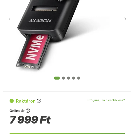
Raktáron
Szóljunk, ha olcsóbb lesz?
Online ár
7 999
Ft