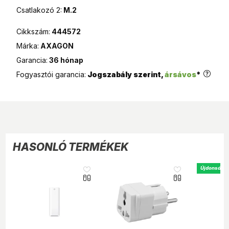
MPL Posta csomagautomata
Csatlakozó 2:
M.2
990 Ft
Cikkszám:
444572
Márka:
AXAGON
Garancia:
36 hónap
Fogyasztói garancia:
Jogszabály szerint,
ársávos
*
HASONLÓ TERMÉKEK
Újdonság