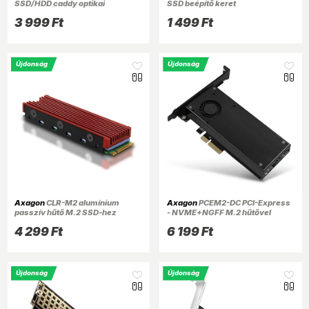
SSD/HDD caddy optikai
SSD beépítő keret
meghajtó beépítő keret
3 999 Ft
1 499 Ft
Újdonság
Újdonság
Axagon
CLR-M2 alumínium
Axagon
PCEM2-DC PCI-Express
passzív hűtő M.2 SSD-hez
- NVME+NGFF M.2 hűtővel
ellátott adapter
4 299 Ft
6 199 Ft
Újdonság
Újdonság