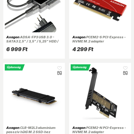
Axagon
ADSA-FP3 USB 3.0 -
Axagon
PCEM2-S PCI-Express -
SATA3 2,5" / 3,5" / 5,25" HDD /
NVME M.2 adapter
SSD / ODD adapter
6 999 Ft
4 299 Ft
Újdonság
Újdonság
Axagon
CLR-M2L3 alumínium
Axagon
PCEM2-N PCI-Express -
passzív hűtő M.2 SSD-hez
NVME M.2 adapter