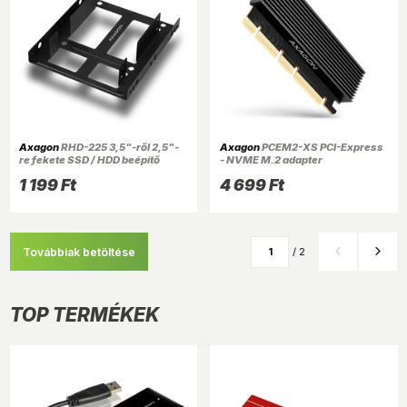
Axagon
RHD-225 3,5"-ről 2,5"-
Axagon
PCEM2-XS PCI-Express
re fekete SSD / HDD beépítő
- NVME M.2 adapter
keret
1 199 Ft
4 699 Ft
Továbbiak betöltése
/ 2
TOP TERMÉKEK