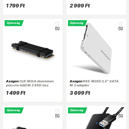
1 799 Ft
2 999 Ft
Újdonság
Újdonság
Axagon
CLR-M2L6 alumínium
Axagon
RSS-M2SD 2,5" SATA
passzív hűtő M.2 SSD-hez
M.2 adapter
1 499 Ft
3 699 Ft
Újdonság
Újdonság