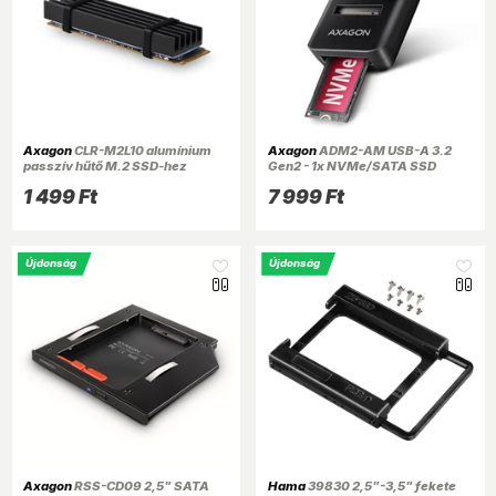
Axagon
CLR-M2L10 alumínium
Axagon
ADM2-AM USB-A 3.2
passzív hűtő M.2 SSD-hez
Gen2 - 1x NVMe/SATA SSD
adapter
1 499 Ft
7 999 Ft
Újdonság
Újdonság
Axagon
RSS-CD09 2,5" SATA
Hama
39830 2,5"-3,5" fekete