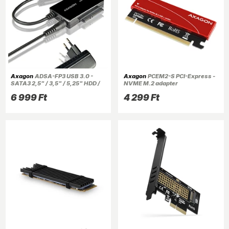
Axagon
ADSA-FP3 USB 3.0 -
Axagon
PCEM2-S PCI-Express -
SATA3 2,5" / 3,5" / 5,25" HDD /
NVME M.2 adapter
SSD / ODD adapter
6 999 Ft
4 299 Ft