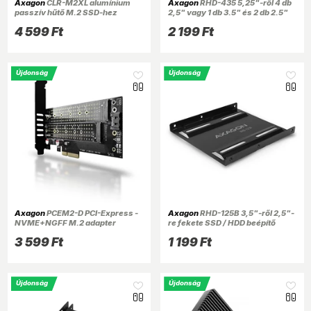
Axagon
CLR-M2XL alumínium
Axagon
RHD-435 5,25"-ről 4 db
passzív hűtő M.2 SSD-hez
2,5" vagy 1 db 3.5" és 2 db 2.5"
SSD / HDD beépítő keret
4 599 Ft
2 199 Ft
Újdonság
Újdonság
Axagon
PCEM2-D PCI-Express -
Axagon
RHD-125B 3,5"-ről 2,5"-
NVME+NGFF M.2 adapter
re fekete SSD / HDD beépítő
keret
3 599 Ft
1 199 Ft
Újdonság
Újdonság