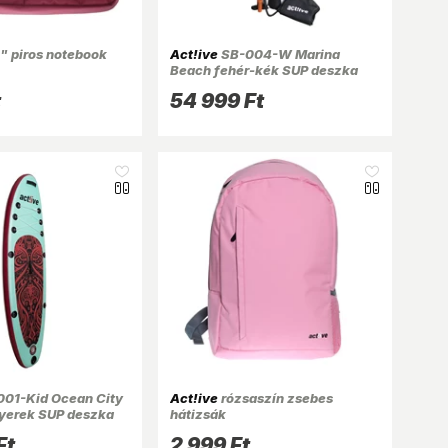
" piros notebook
Act!ive
SB-004-W Marina
Beach fehér-kék SUP deszka
305cm, tartozékokkal
t
54 999 Ft
01-Kid Ocean City
Act!ive
rózsaszín zsebes
yerek SUP deszka
hátizsák
ozékokkal
Ft
2 999 Ft