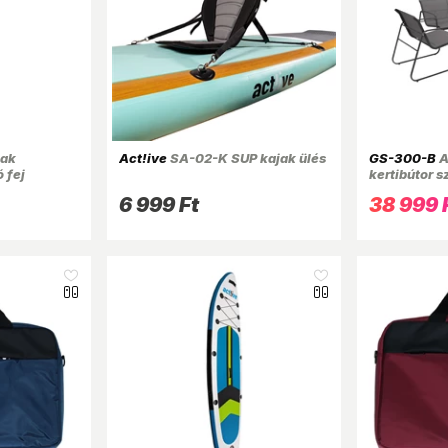
jak
Act!ive
SA-02-K SUP kajak ülés
GS-300-B
A
 fej
kertibútor sz
személyes k
6 999 Ft
38 999 
személyes s
antracit