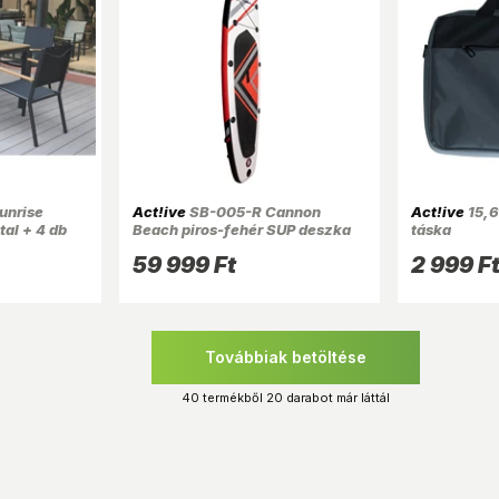
unrise
Act!ive
SB-005-R Cannon
Act!ive
15,6
tal + 4 db
Beach piros-fehér SUP deszka
táska
305cm, tartozékokkal
59 999 Ft
2 999 F
Továbbiak betöltése
40 termékből 20 darabot már láttál