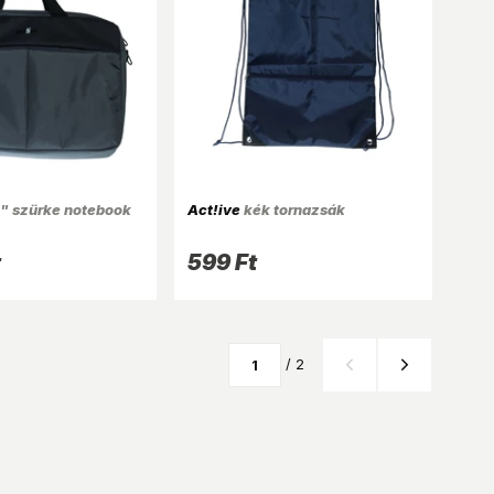
" szürke notebook
Act!ive
kék tornazsák
t
599 Ft
/ 2