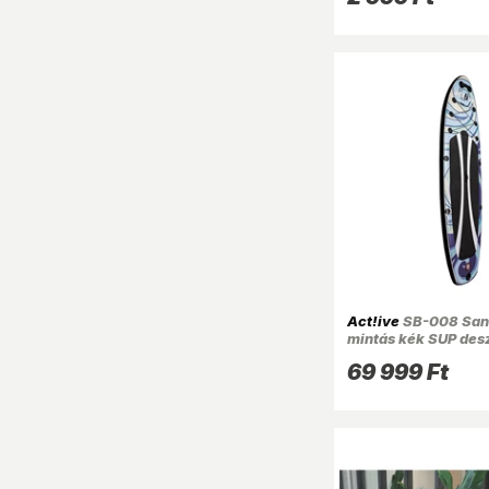
Act!ive
SB-008 San
mintás kék SUP de
tartozékokkal
69 999 Ft