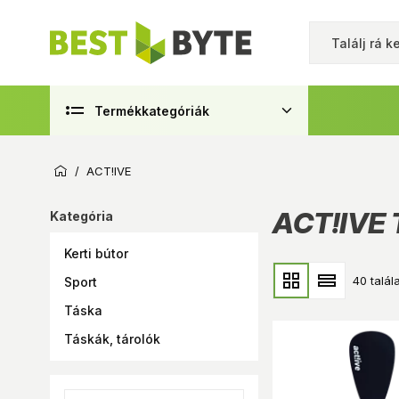
Termékkategóriák
/
ACT!IVE
ACT!IVE
Kategória
Kerti bútor
40 talála
Sport
Táska
Táskák, tárolók