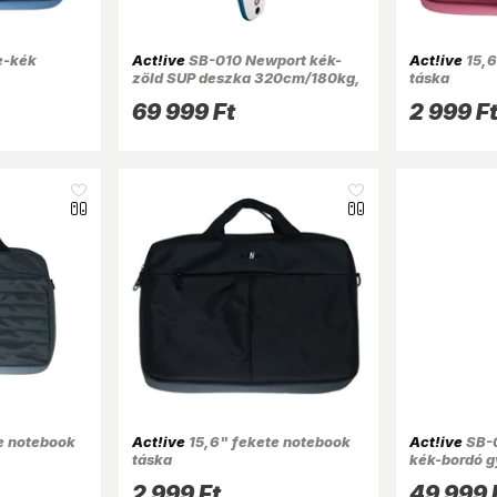
e-kék
Act!ive
SB-010 Newport kék-
Act!ive
15,6
zöld SUP deszka 320cm/180kg,
táska
tartozékokkal
69 999 Ft
2 999 F
e notebook
Act!ive
15,6" fekete notebook
Act!ive
SB-0
táska
kék-bordó g
250cm, tart
2 999 Ft
49 999 