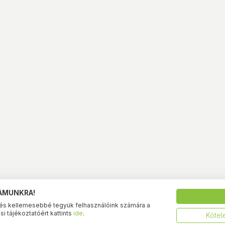
ZÁMUNKRA!
és kellemesebbé tegyük felhasználóink számára a
i tájékoztatóért kattints
ide
.
Kötel