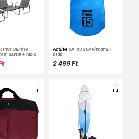
ct!ive Sunrise
Act!ive
SA-03 SUP vízhatlan
ett, asztal + 1db 2
zsák
anapé + 2 db 1
Ft
2 499 Ft
zék, fekete-