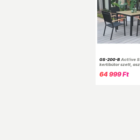
GS-200-B
Act!ive S
kertibútor szett, asz
szék
64 999 Ft