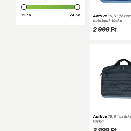
12 hó
24 hó
Act!ive
15,6" feket
notebook táska
2 999 Ft
Act!ive
15,6" szürk
táska
2 999 Ft