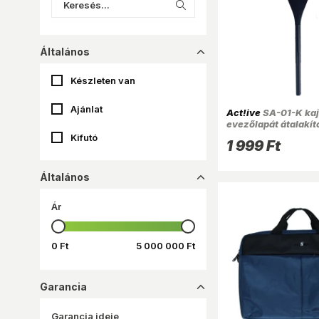
Általános
dropup_16
Készleten van
Ajánlat
Act!ive
SA-01-K ka
evezőlapát átalakító
Kifutó
1 999 Ft
Általános
dropup_16
Ár
0 Ft
5 000 000 Ft
Garancia
dropup_16
Garancia ideje