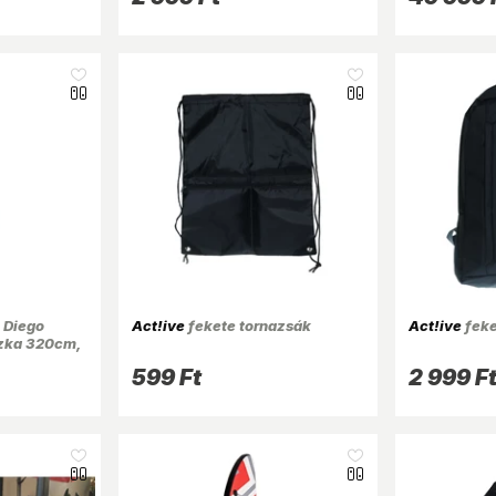
 Diego
Act!ive
fekete tornazsák
Act!ive
feke
szka 320cm,
599 Ft
2 999 F