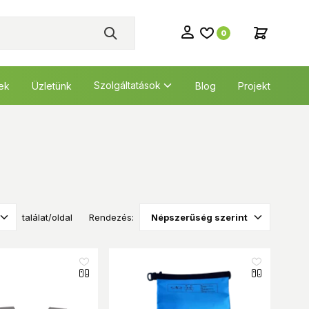
0
Szolgáltatások
tek
Üzletünk
Blog
Projekt
találat/oldal
Rendezés: