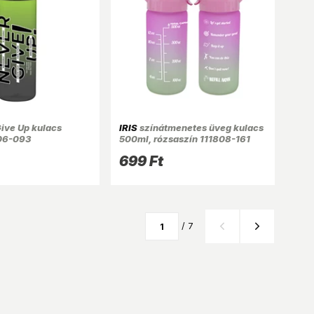
ive Up kulacs
IRIS
színátmenetes üveg kulacs
06-093
500ml, rózsaszín 111808-161
699 Ft
/ 7