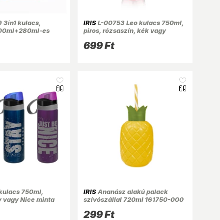
3in1 kulacs,
IRIS
L-00753 Leo kulacs 750ml,
00ml+280ml-es
piros, rózsaszín, kék vagy
es motivációs
antracit színű, átlátszó
699 Ft
etekkel és
kulacs 750ml,
IRIS
Ananász alakú palack
y vagy Nice minta
szívószállal 720ml 161750-000
299 Ft