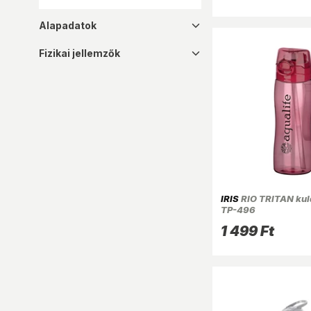
Alapadatok
dropdown_16
Fizikai jellemzők
dropdown_16
IRIS
RIO TRITAN kul
TP-496
1 499 Ft