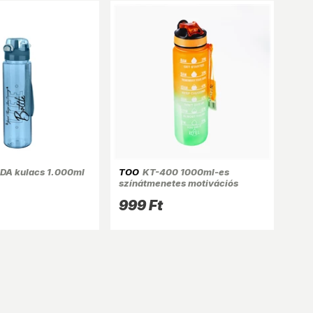
A kulacs 1.000ml
TOO
KT-400 1000ml-es
színátmenetes motivációs
kulacs idézetekkel és
999 Ft
időskálával