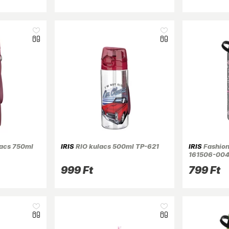
acs 750ml
IRIS
RIO kulacs 500ml TP-621
IRIS
Fashion
161506-00
999 Ft
799 Ft