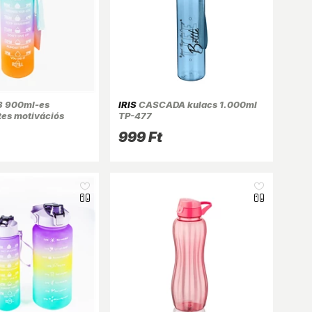
 900ml-es
IRIS
CASCADA kulacs 1.000ml
es motivációs
TP-477
etekkel és
999 Ft