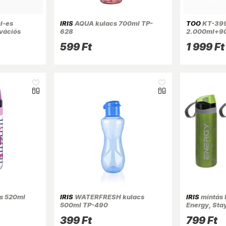
l-es
IRIS
AQUA kulacs 700ml TP-
TOO
KT-399 
vációs
628
2.000ml+9
és
színátmenet
599 Ft
1 999 Ft
kulacs idéz
időskálával
cs 520ml
IRIS
WATERFRESH kulacs
IRIS
mintás 
500ml TP-490
Energy, Sta
161506-167
399 Ft
799 Ft