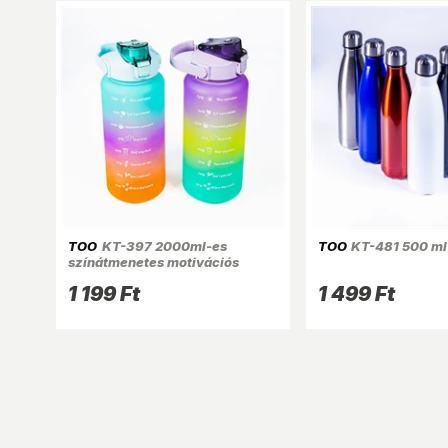
TOO
KT-397 2000ml-es
TOO
KT-481 500 ml
színátmenetes motivációs
kulacs idézetekkel és
1 199 Ft
1 499 Ft
időskálával