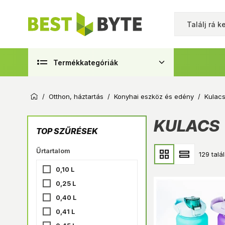
Termékkategóriák
/
Otthon, háztartás
/
Konyhai eszköz és edény
/
Kulacs
KULACS
TOP SZŰRÉSEK
Űrtartalom
129 talál
0,10 L
0,25 L
0,40 L
0,41 L