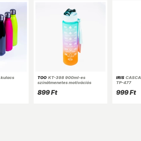
 kulacs
TOO
KT-398 900ml-es
IRIS
CASCAD
színátmenetes motivációs
TP-477
kulacs idézetekkel és
899 Ft
999 Ft
időskálával