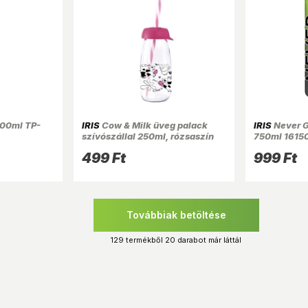
00ml TP-
IRIS
Cow & Milk üveg palack
IRIS
Never G
szívószállal 250ml, rózsaszín
750ml 1615
111722-013P
499 Ft
999 Ft
Továbbiak betöltése
129 termékből 20 darabot már láttál