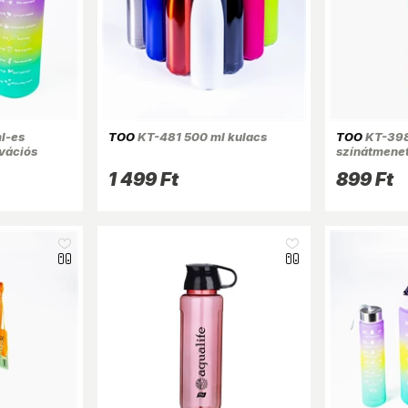
l-es
TOO
KT-481 500 ml kulacs
TOO
KT-398
vációs
színátmenet
és
kulacs idéz
1 499 Ft
899 Ft
időskálával