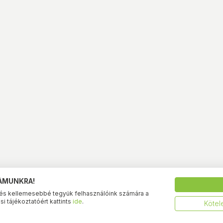
ZÁMUNKRA!
és kellemesebbé tegyük felhasználóink számára a
i tájékoztatóért kattints
ide
.
Kötel