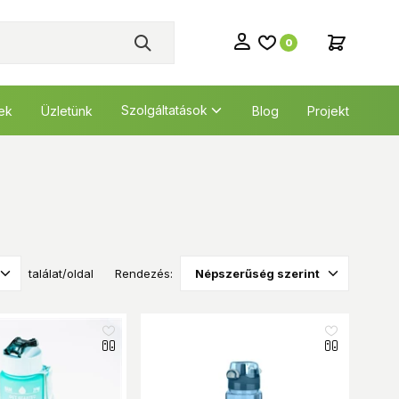
0
Szolgáltatások
tek
Üzletünk
Blog
Projekt
találat/oldal
Rendezés: