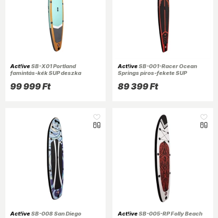
Act!ive
SB-X01 Portland
Act!ive
SB-001-Racer Ocean
famintás-kék SUP deszka
Springs piros-fekete SUP
350cm/200kg, tartozékokkal
deszka (Újszerű)
99 999 Ft
89 399 Ft
Act!ive
SB-008 San Diego
Act!ive
SB-005-RP Folly Beach