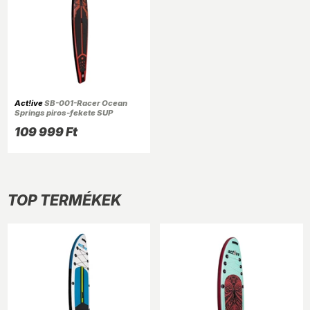
Act!ive
SB-001-Racer Ocean
Springs piros-fekete SUP
deszka 425cm/180kg,
109 999 Ft
tartozékokkal
TOP TERMÉKEK