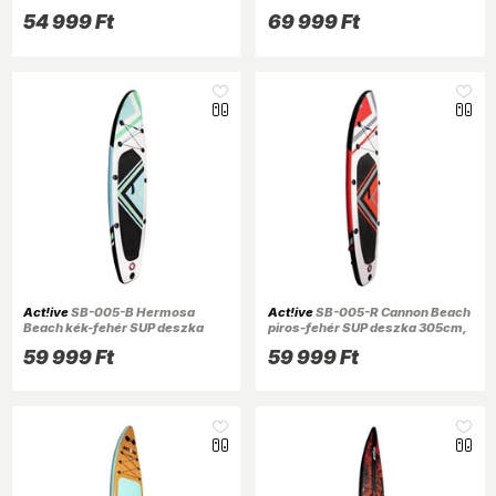
tartozékokkal
tartozékokkal
54 999 Ft
69 999 Ft
Act!ive
SB-005-B Hermosa
Act!ive
SB-005-R Cannon Beach
Beach kék-fehér SUP deszka
piros-fehér SUP deszka 305cm,
305cm, tartozékokkal
tartozékokkal
59 999 Ft
59 999 Ft