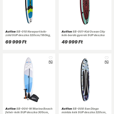
Act!ive
SB-010 Newport kék-
Act!ive
SB-001-Kid Ocean City
zöld SUP deszka 320cm/180kg,
kék-bordó gyerek SUP deszka
tartozékokkal
250cm, tartozékokkal
69 999 Ft
49 999 Ft
Act!ive
SB-004-W Marina Beach
Act!ive
SB-008 San Diego
fehér-kék SUP deszka 305cm,
mintás kék SUP deszka 320cm,