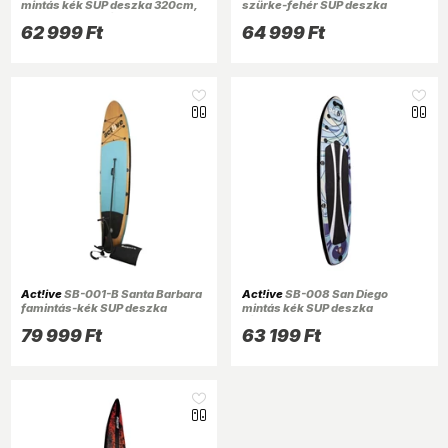
mintás kék SUP deszka 320cm,
szürke-fehér SUP deszka
tartozékokkal (Újszerű)
305cm, tartozékokkal
62 999 Ft
64 999 Ft
Act!ive
SB-001-B Santa Barbara
Act!ive
SB-008 San Diego
famintás-kék SUP deszka
mintás kék SUP deszka
335cm, tartozékokkal
(Újracsomagolt)
79 999 Ft
63 199 Ft