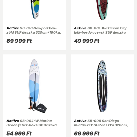
Act!ive
SB-010 Newport kék-
Act!ive
SB-001-Kid Ocean City
zöld SUP deszka 320cm/180kg,
kék-bordó gyerek SUP deszka
tartozékokkal
250cm, tartozékokkal
69 999 Ft
49 999 Ft
Act!ive
SB-004-W Marina
Act!ive
SB-008 San Diego
Beach fehér-kék SUP deszka
mintás kék SUP deszka 320cm,
305cm, tartozékokkal
tartozékokkal
54 999 Ft
69 999 Ft