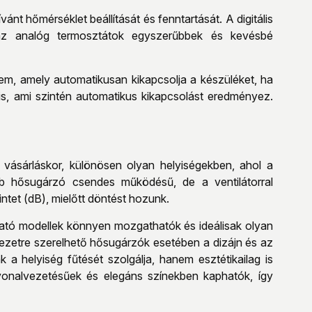
ánt hőmérséklet beállítását és fenntartását. A digitális
 az analóg termosztátok egyszerűbbek és kevésbé
lem, amely automatikusan kikapcsolja a készüléket, ha
is, ami szintén automatikus kikapcsolást eredményez.
vásárláskor, különösen olyan helyiségekben, ahol a
b hősugárzó csendes működésű, de a ventilátorral
ntet (dB), mielőtt döntést hozunk.
zható modellek könnyen mozgathatók és ideálisak olyan
ezetre szerelhető hősugárzók esetében a dizájn és az
 a helyiség fűtését szolgálja, hanem esztétikailag is
 vonalvezetésűek és elegáns színekben kaphatók, így