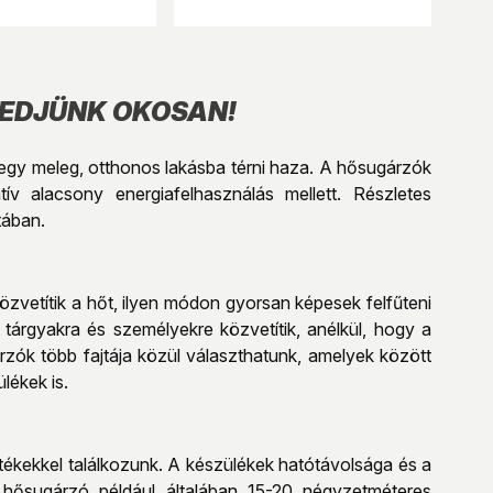
EDJÜNK OKOSAN!
nt egy meleg, otthonos lakásba térni haza. A hősugárzók
ív alacsony energiafelhasználás mellett. Részletes
tában.
vetítik a hőt, ilyen módon gyorsan képesek felfűteni
tárgyakra és személyekre közvetítik, anélkül, hogy a
zók több fajtája közül választhatunk, amelyek között
lékek is.
tékekkel találkozunk. A készülékek hatótávolsága és a
 hősugárzó például általában 15-20 négyzetméteres