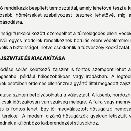
rendelkezik beépített termosztáttal, amely lehetővé teszi a kív
tosabb hőmérséklet-szabályozást tesznek lehetővé, míg
básodásra.
nsági funkciói között szerepelhet a túlmelegedés elleni véde
kívül egyes modellek rendelkeznek borulás elleni védelemmel 
elik a biztonságot, illetve csökkentik a tűzveszély kockázatát.
SZINTJE ÉS KIALAKÍTÁSA
dése során keletkező zajszint is fontos szempont lehet a 
gasabb, például hálószobákban vagy irodákban. A legtöb
ek esetében érdemes ellenőrizni a gyártó által megadott zajszi
kítása szintén befolyásolhatja a választást. A kisebb, hordo
l csak időszakosan van szükség melegre. A falra vagy menny
nés is fontos lehet. Egy jól megválasztott hősugárzó nemcsak
 terekkel. A modern dizájnú hősugárzók gyakran letisztult
kednek a különböző lakberendezési stílusokhoz.