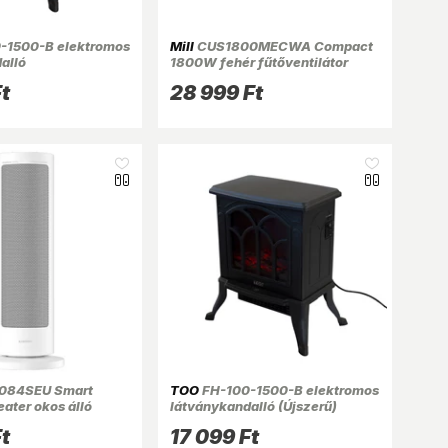
-1500-B elektromos
Mill
CUS1800MECWA Compact
alló
1800W fehér fűtőventilátor
t
28 999 Ft
084SEU Smart
TOO
FH-100-1500-B elektromos
ater okos álló
látványkandalló (Újszerű)
t
17 099 Ft