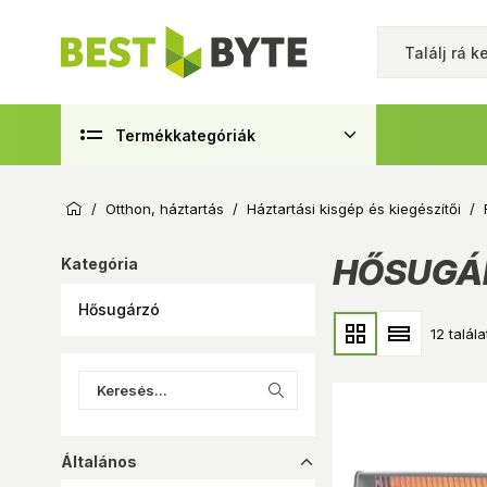
Termékkategóriák
/
Otthon, háztartás
/
Háztartási kisgép és kiegészítői
/
HŐSUGÁ
Kategória
Hősugárzó
12 talála
Általános
dropup_16