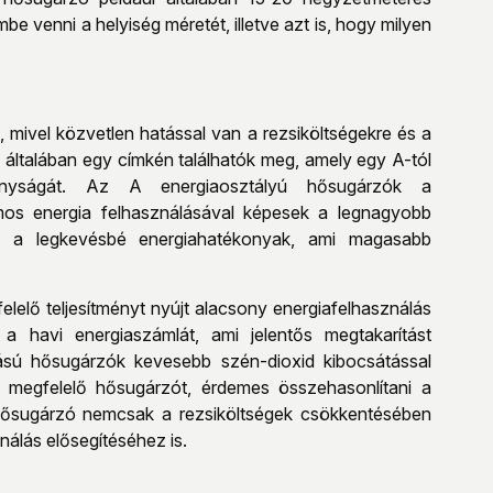
e venni a helyiség méretét, illetve azt is, hogy milyen
mivel közvetlen hatással van a rezsiköltségekre és a
 általában egy címkén találhatók meg, amely egy A-tól
konyságát. Az A energiaosztályú hősugárzók a
amos energia felhasználásával képesek a legnagyobb
kek a legkevésbé energiahatékonyak, ami magasabb
lelő teljesítményt nyújt alacsony energiafelhasználás
 a havi energiaszámlát, ami jelentős megtakarítást
sú hősugárzók kevesebb szén-dioxid kibocsátással
a megfelelő hősugárzót, érdemes összehasonlítani a
 hősugárzó nemcsak a rezsiköltségek csökkentésében
álás elősegítéséhez is.