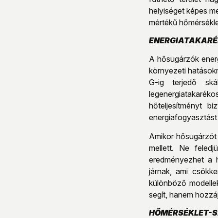
helyiséget képes me
mértékű hőmérsékle
ENERGIATAKARÉ
A hősugárzók energ
környezeti hatásokr
G-ig terjedő sk
legenergiatakaréko
hőteljesítményt b
energiafogyasztást
Amikor hősugárzót v
mellett. Ne feled
eredményezhet a h
járnak, ami csökke
különböző modelle
segít, hanem hozzáj
HŐMÉRSÉKLET-S