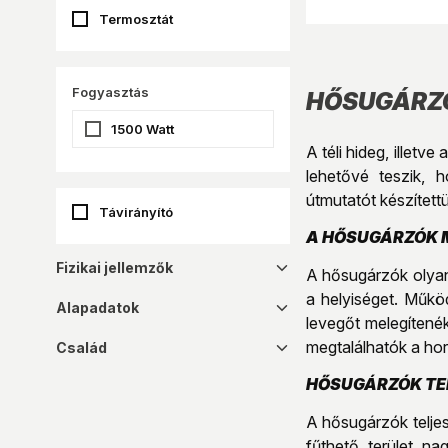
Termosztát
Fogyasztás
HŐSUGÁRZÓ
1500 Watt
A téli hideg, illet
lehetővé teszik, 
útmutatót készített
Távirányító
A HŐSUGÁRZÓK M
Fizikai jellemzők
dropdown_16
A hősugárzók olyan
a helyiséget. Műkö
Alapadatok
dropdown_16
levegőt melegítené
megtalálhatók a hor
Család
dropdown_16
HŐSUGÁRZÓK TE
A hősugárzók telje
fűthető terület n