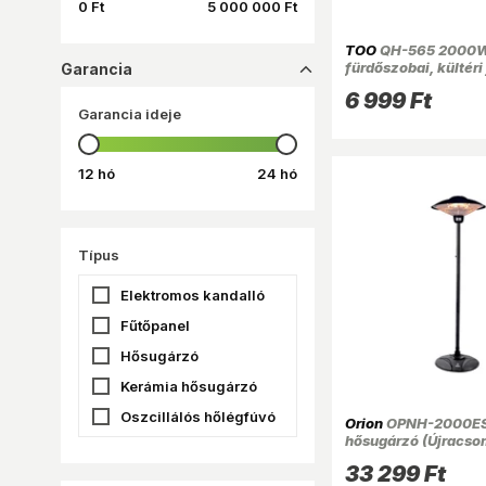
0 Ft
5 000 000 Ft
TOO
QH-565 2000
fürdőszobai, kültéri 
Garancia
dropup_16
hősugárzó
6 999 Ft
Garancia ideje
12 hó
24 hó
Típus
Elektromos kandalló
Fűtőpanel
Hősugárzó
Kerámia hősugárzó
Oszcillálós hőlégfúvó
Orion
OPNH-2000ES 
hősugárzó (Újracso
Ventilátoros fűtőtest
33 299 Ft