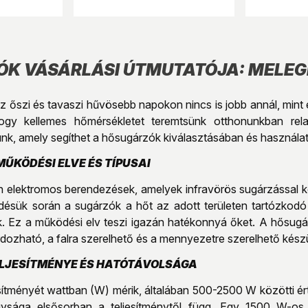
K VÁSÁRLÁSI ÚTMUTATÓJA: MELEG
ve az őszi és tavaszi hűvösebb napokon nincs is jobb annál, mi
hogy kellemes hőmérsékletet teremtsünk otthonunkban relat
ünk, amely segíthet a hősugárzók kiválasztásában és használa
ŰKÖDÉSI ELVE ÉS TÍPUSAI
 elektromos berendezések, amelyek infravörös sugárzással köz
désük során a sugárzók a hőt az adott területen tartózkodó 
k. Ez a működési elv teszi igazán hatékonnyá őket. A hősugár
dozható, a falra szerelhető és a mennyezetre szerelhető készü
LJESÍTMÉNYE ÉS HATÓTÁVOLSÁGA
sítményét wattban (W) mérik, általában 500-2500 W közötti ér
agysága elsősorban a teljesítménytől függ. Egy 1500 W-os