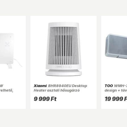
-W
Xiaomi
BHR8940EU Desktop
TOO
WMH-3
relhető,
Heater asztali hősugárzó
design + táv
al
ventilátoros
9 999 Ft
19 999 F