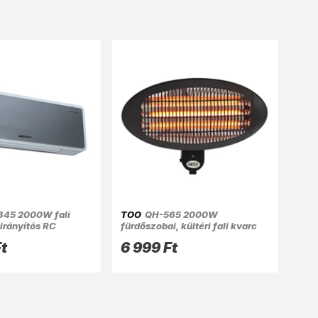
45 2000W fali
TOO
QH-565 2000W
irányítós RC
fürdőszobai, kültéri fali kvarc
 fűtőtest
hősugárzó
t
6 999 Ft