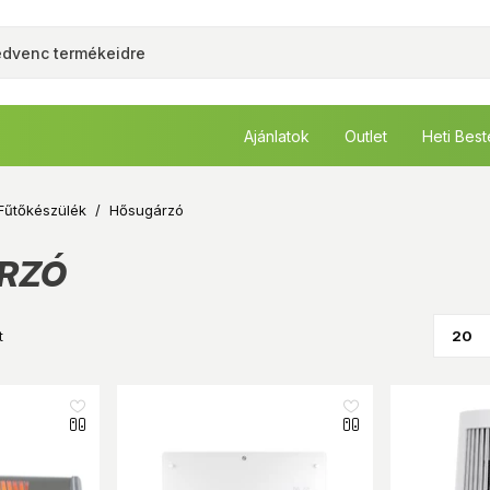
Ajánlatok
Outlet
Heti Bes
Fűtőkészülék
/
Hősugárzó
RZÓ
t