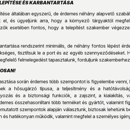
LEPÍTÉSE ÉS KARBANTARTÁSA
tése általában egyszerű, de érdemes néhány alapvető szabályt
k el, és ügyeljünk arra, hogy a környező tárgyaktól megfe
zók esetében fontos, hogy a telepítést szakember végezze e
ntartása rendszerint minimális, de néhány fontos lépést érd
zükséges, tisztítsuk le a port és az egyéb szennyeződéseke
egfelelő felmelegedést tapasztalunk, forduljunk szakemberhez
OSAN!
asztása során érdemes több szempontot is figyelembe venni,
ek a hősugárzó típusa, a teljesítmény és a hatótávolság
yozás és a biztonsági funkciók, a zajszint, a kialakítás, 
demes összehasonlítani több terméket és gyártót, valamint fi
bemutatott szempontok alapján választunk, biztosak lehetünk 
 és hatékonyan működik, valamint megfelel a személyes igény