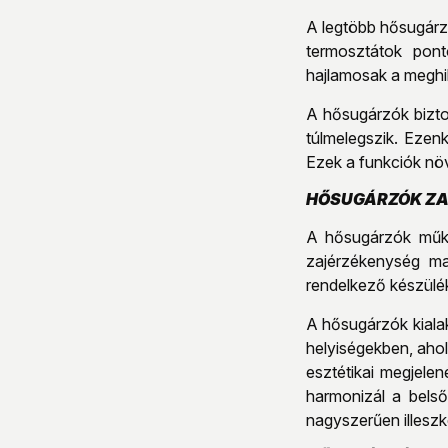
A legtöbb hősugárzó 
termosztátok pon
hajlamosak a meghi
A hősugárzók bizto
túlmelegszik. Ezen
Ezek a funkciók növ
HŐSUGÁRZÓK ZAJ
A hősugárzók műkö
zajérzékenység ma
rendelkező készülék
A hősugárzók kiala
helyiségekben, aho
esztétikai megjele
harmonizál a belső
nagyszerűen illesz