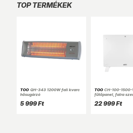
TOP TERMÉKEK
TOO
QH-343 1200W fali kvarc
TOO
CH-100-1500
hősugárzó
fűtőpanel, falra sze
edzett üveg előlapp
5 999 Ft
22 999 Ft