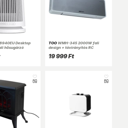
940EU Desktop
TOO
WMH-345 2000W fali
ali hősugárzó
design + távirányítós RC
ventilátoros fűtőtest
t
19 999 Ft