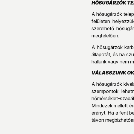
HŐSUGÁRZÓK TE
A hősugárzók telepí
felületen helyezzü
szerelhető hősugár
megfelelően.
A hősugárzók karba
állapotát, és ha s
hallunk vagy nem m
VÁLASSZUNK OK
A hősugárzók kivál
szempontok lehetn
hőmérséklet-szabál
Mindezek mellett ér
arányt. Ha a fent 
távon megbízhatóan