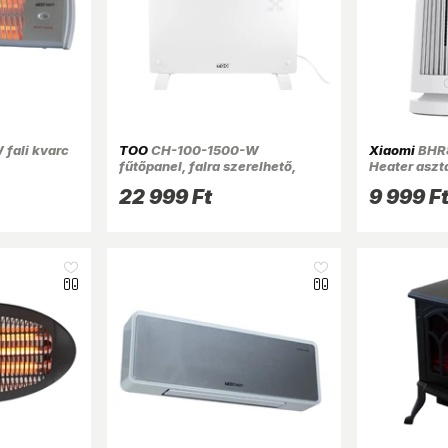
fali kvarc
TOO
CH-100-1500-W
Xiaomi
BHR8
fűtőpanel, falra szerelhető,
Heater aszt
edzett üveg előlappal
22 999 Ft
9 999 F