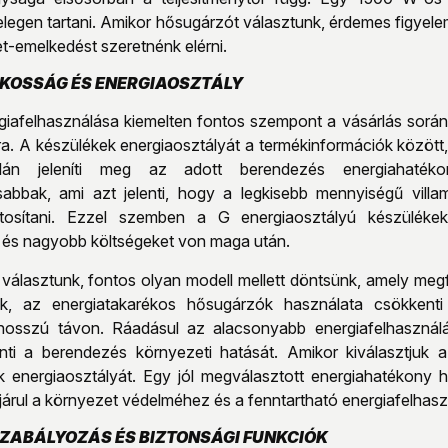
legen tartani. Amikor hősugárzót választunk, érdemes figyelemb
t-emelkedést szeretnénk elérni.
KOSSÁG ÉS ENERGIAOSZTÁLY
iafelhasználása kiemelten fontos szempont a vásárlás során, 
a. A készülékek energiaosztályát a termékinformációk között,
álán jeleníti meg az adott berendezés energiahaté
sabbak, ami azt jelenti, hogy a legkisebb mennyiségű vill
iztosítani. Ezzel szemben a G energiaosztályú készülé
 és nagyobb költségeket von maga után.
álasztunk, fontos olyan modell mellett döntsünk, amely megfe
jük, az energiatakarékos hősugárzók használata csökkenti
osszú távon. Ráadásul az alacsonyabb energiafelhasználá
nti a berendezés környezeti hatását. Amikor kiválasztjuk 
k energiaosztályát. Egy jól megválasztott energiahatékony
árul a környezet védelméhez és a fenntartható energiafelhaszn
ZABÁLYOZÁS ÉS BIZTONSÁGI FUNKCIÓK