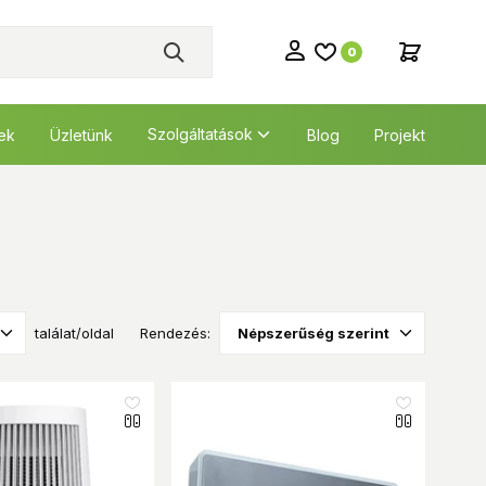
0
Szolgáltatások
tek
Üzletünk
Blog
Projekt
találat/oldal
Rendezés: