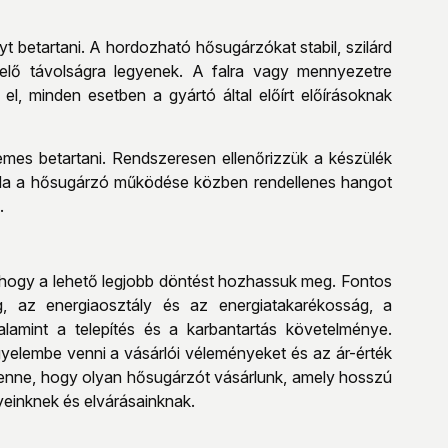
 betartani. A hordozható hősugárzókat stabil, szilárd
lelő távolságra legyenek. A falra vagy mennyezetre
l, minden esetben a gyártó által előírt előírásoknak
emes betartani. Rendszeresen ellenőrizzük a készülék
t. Ha a hősugárzó működése közben rendellenes hangot
.
 hogy a lehető legjobb döntést hozhassuk meg. Fontos
, az energiaosztály és az energiatakarékosság, a
valamint a telepítés és a karbantartás követelménye.
gyelembe venni a vásárlói véleményeket és az ár-érték
benne, hogy olyan hősugárzót vásárlunk, amely hosszú
einknek és elvárásainknak.