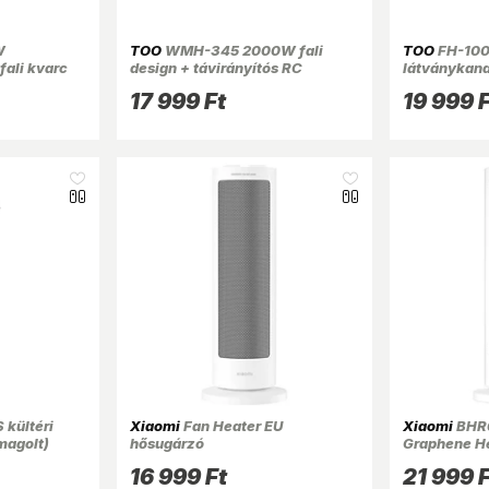
W
TOO
WMH-345 2000W fali
TOO
FH-100
fali kvarc
design + távirányítós RC
látványkand
ventilátoros fűtőtest (Újszerű)
17 999 Ft
19 999 F
kültéri
Xiaomi
Fan Heater EU
Xiaomi
BHR
magolt)
hősugárzó
Graphene He
hősugárzó
16 999 Ft
21 999 F