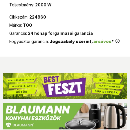
990 Ft
Teljesítmény:
2000 W
Cikkszám:
224860
Márka:
TOO
Garancia:
24 hónap forgalmazói garancia
Fogyasztói garancia:
Jogszabály szerint,
ársávos
*