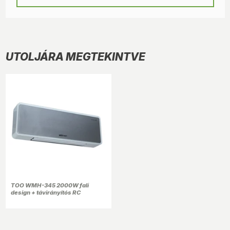
UTOLJÁRA MEGTEKINTVE
TOO WMH-345 2000W fali
design + távirányítós RC
ventilátoros fűtőtest