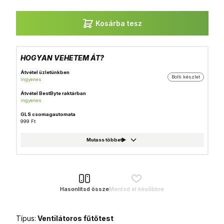
Kosárba tesz
HOGYAN VEHETEM ÁT?
Átvétel üzletünkben
Bolti készlet
ingyenes
Átvétel BestByte raktárban
ingyenes
GLS csomagautomata
999 Ft
Házhozszállítás
1 490 Ft
Foxpost
999 Ft
GLS csomagpont
999 Ft
Hasonlítsd össze
Mentsd el későbbre
MPL Posta házhozszállítás
1 990 Ft
Típus:
Ventilátoros fűtőtest
MPL Posta (Postán maradó)