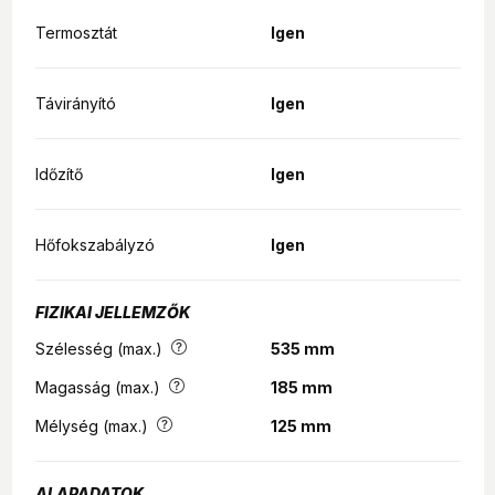
PTC kerámia fűtőelem
LED kijelző
Termosztát
Igen
Időzítő (24h)
Távirányító
Termosztát
Távirányító
Igen
Légterelő lamellák
IP22 cseppálló
Szín: Szürke
Időzítő
Igen
Túlmelegedés elleni védelem
220V / 50Hz
Hőfokszabályzó
Igen
FIZIKAI JELLEMZŐK
Szélesség (max.)
535 mm
Magasság (max.)
185 mm
Mélység (max.)
125 mm
ALAPADATOK