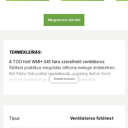
Megnézem mindet
TERMÉKLEÍRÁS:
A TOO Hot! WMH-345 falra szerelhető ventilátoros
fűtőtest praktikus megoldás otthona melege érdekében.
Két fűtési fokozattal rendelkezik, a meleg illetve forró
levegő áramlását az állítható lamellák irányítják.
Tovább olvasom
Távirányítójával egyszerűen beállíthatja a kívánt
hőmérsékletet, amit aztán a beépített LED kijelzőn
folyamatosan ellenőrizhet.
Termék jellemzők:
Típus
Teljesítmény: 1000 / 2000 W
Ventilátoros fűtőtest
2 fűtési fokozat